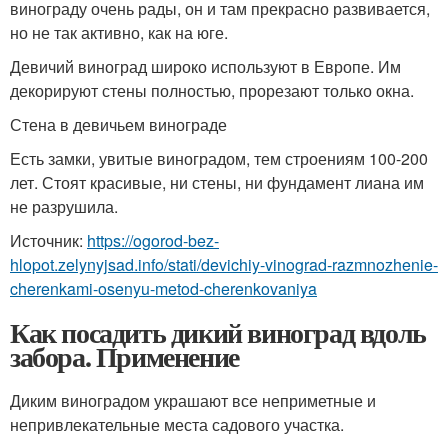
винограду очень рады, он и там прекрасно развивается,
но не так активно, как на юге.
Девичий виноград широко используют в Европе. Им
декорируют стены полностью, прорезают только окна.
Стена в девичьем винограде
Есть замки, увитые виноградом, тем строениям 100-200
лет. Стоят красивые, ни стены, ни фундамент лиана им
не разрушила.
Источник:
https://ogorod-bez-
hlopot.zelynyjsad.info/stati/devichiy-vinograd-razmnozhenie-
cherenkami-osenyu-metod-cherenkovaniya
Как посадить дикий виноград вдоль
забора. Применение
Диким виноградом украшают все неприметные и
непривлекательные места садового участка.