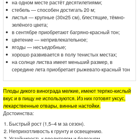
на одном месте растёт десятилетиями;
стебель — способен достигать 20 м;
листья — крупные (30х25 см), блестящие, тёмно-
зелёного цвета;
в сентябре приобретают багряно-красный тон;
цветение — непривлекательное;
ягоды — несъедобные;
хорошо развивается в полу тенистых местах;
на солнце листва имеет меньший размер, в
середине лета приобретает рыжевато-красный тон
Плоды дикого винограда мелкие, имеют терпко-кислый
вкус и в пищу не используются. Из них готовят уксус,
лекарственные отвары, винные настойки.
Достоинства:
Быстрый рост (1,5–4 м за сезон).
Неприхотливость к грунту и освещению.
Устойчивость к вредителям и болезням.