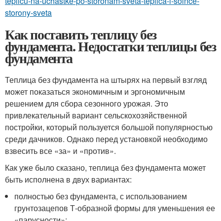
teplicu-na-uchastke-po-storonam-sveta-teplica-i-solnce-
storony-sveta
Как поставить теплицу без
фундамента. Недостатки теплицы без
фундамента
Теплица без фундамента на штырях на первый взгляд
может показаться экономичным и эргономичным
решением для сбора сезонного урожая. Это
привлекательный вариант сельскохозяйственной
постройки, который пользуется большой популярностью
среди дачников. Однако перед установкой необходимо
взвесить все «за» и «против».
Как уже было сказано, теплица без фундамента может
быть исполнена в двух вариантах:
полностью без фундамента, с использованием
грунтозацепов Т-образной формы для уменьшения ее
«парусности»;