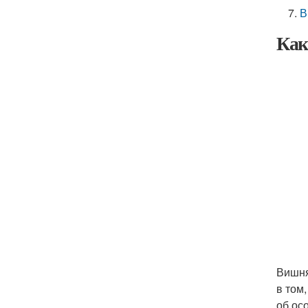
В
Как
Вишня
в том
об ос