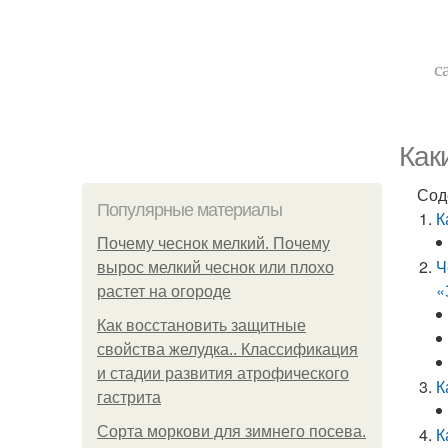
с
Как
Сод
Популярные материалы
К
Почему чеснок мелкий. Почему
Ч
вырос мелкий чеснок или плохо
«
растет на огороде
Как восстановить защитные
свойства желудка.. Классификация
и стадии развития атрофического
К
гастрита
Сорта моркови для зимнего посева.
К