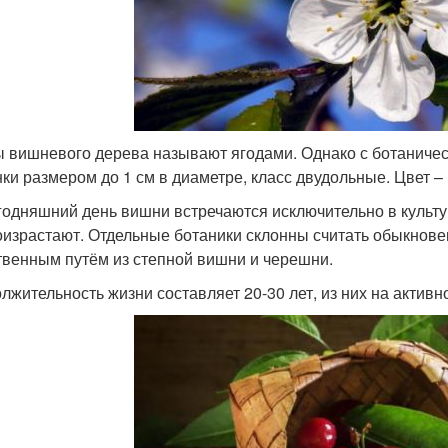
 вишневого дерева называют ягодами. Однако с ботаническ
нки размером до 1 см в диаметре, класс двудольные. Цвет – 
годняшний день вишни встречаются исключительно в культу
оизрастают. Отдельные ботаники склонны считать обыкно
твенным путём из степной вишни и черешни.
лжительность жизни составляет 20-30 лет, из них на актив