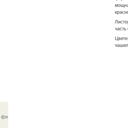
мощна
красн
Листо
часть 
Цвете
чашел
⇦