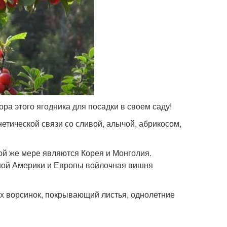
а этого ягодника для посадки в своем саду!
етической связи со сливой, алычой, абрикосом,
кой же мере являются Корея и Монголия.
рной Америки и Европы войлочная вишня
их ворсинок, покрывающий листья, однолетние