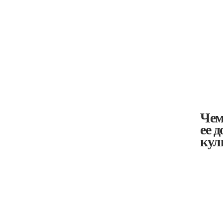
Чем
ее 
кул