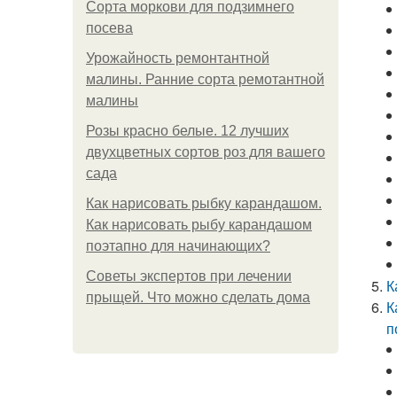
Сорта моркови для подзимнего
посева
Урожайность ремонтантной
малины. Ранние сорта ремотантной
малины
Розы красно белые. 12 лучших
двухцветных сортов роз для вашего
сада
Как нарисовать рыбку карандашом.
Как нарисовать рыбу карандашом
поэтапно для начинающих?
Советы экспертов при лечении
К
прыщей. Что можно сделать дома
К
п