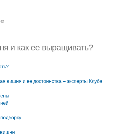
на
ня и как ее выращивать?
ать?
ая вишня и ее достоинства – эксперты Клуба
тены
 ней
 подборку
 вишни