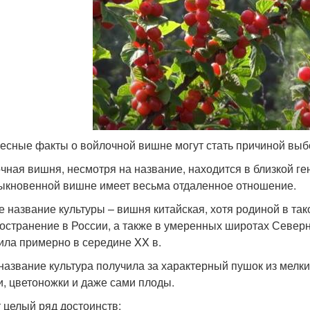
есные факты о войлочной вишне могут стать причиной выбор
чная вишня, несмотря на название, находится в близкой ген
быкновенной вишне имеет весьма отдаленное отношение.
е название культуры – вишня китайская, хотя родиной в та
остранение в России, а также в умеренных широтах Севе
ила примерно в середине XX в.
название культура получила за характерный пушок из мелк
и, цветоножки и даже сами плоды.
 целый ряд достоинств: