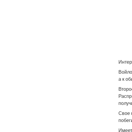
Интер
Войло
а к о
Второ
Распр
получ
Свое 
побег
Имеет