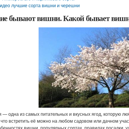
идео лучшие сорта вишни и черешни
ие бывают вишни. Какой бывает вишн
 — одна из самых питательных и вкусных ягод, которую любя
, что встретить её можно на любом садовом или дачном уч
обенностях вишни, популярных сортах, правилах посадки, у