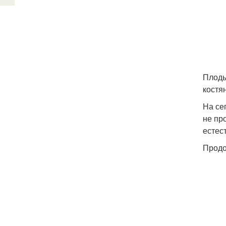
Плоды
костя
На се
не пр
естес
Продо