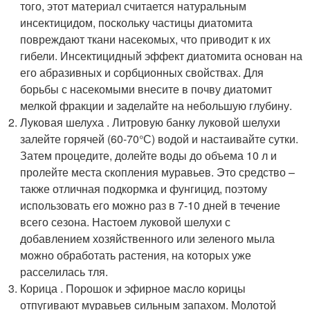
того, этот материал считается натуральным
инсектицидом, поскольку частицы диатомита
повреждают ткани насекомых, что приводит к их
гибели. Инсектицидный эффект диатомита основан на
его абразивных и сорбционных свойствах. Для
борьбы с насекомыми внесите в почву диатомит
мелкой фракции и заделайте на небольшую глубину.
Луковая шелуха . Литровую банку луковой шелухи
залейте горячей (60-70°С) водой и настаивайте сутки.
Затем процедите, долейте воды до объема 10 л и
пролейте места скопления муравьев. Это средство –
также отличная подкормка и фунгицид, поэтому
использовать его можно раз в 7-10 дней в течение
всего сезона. Настоем луковой шелухи с
добавлением хозяйственного или зеленого мыла
можно обработать растения, на которых уже
расселилась тля.
Корица . Порошок и эфирное масло корицы
отпугивают муравьев сильным запахом. Молотой