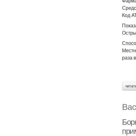
Фарма
Средс
Код A
Показ
Остры
Спосо
Местн
раза 
читат
Вас
Бор
при