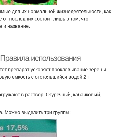
имые для их нормальной жизнедеятельности, как
 от последних состоит лишь в том, что
а и название.
. Правила использования
тот препарат ускоряет проклевывание зерен и
овую емкость с отстоявшийся водой 2 г
гружают в раствор. Огуречный, кабачковый,
.
а. Можно выделить три группы: