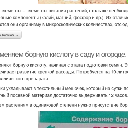
элементы – элементы питания растений, столь же необход
овные компоненты (калий, магний, фосфор и др.). Их отличие
ются они организму в микроскопических количествах, отсюд
ь дальше →
меняем борную кислоту в саду и огороде
няют борную кислоту, начиная с этапа подготовки семян. Э
ечивает развитие крепкой рассады. Потребуется на 10-литр
аллического препарата.
ки укладывают в текстильный мешочек, который на сутки по
тный посевной материал достаточно выдерживать 12 часов
ем растениям в одинаковой степени нужно присутствие бор