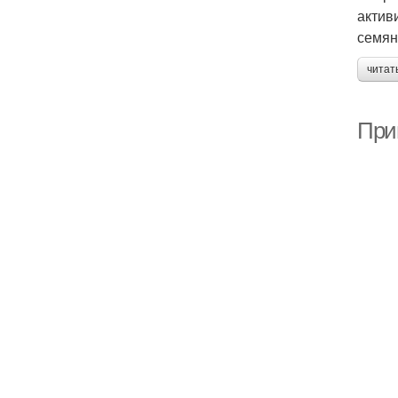
актив
семян
читат
При