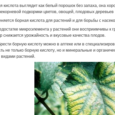
я кислота выглядит как белый порошок без запаха, она хор
некорневой подкормки цветов, овощей, плодовых деревьев 
няется борная кислота для растений и для борьбы с насе
едостатке микроэлемента у растений они восприимчивы к 
ур снижается урожайность и вкусовые качества плодов.
рести борную кислоту можно в аптеке или в специализиров
ть не только борную кислоту, но и минеральные и органиче
 видами растений.