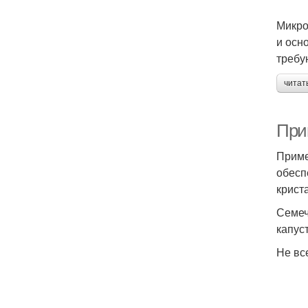
Микро
и осн
требу
читат
При
Приме
обесп
крист
Семеч
капус
Не вс