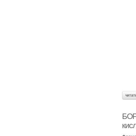
читат
БОР
кис