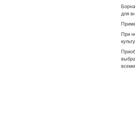
Борна
для в
Приме
При н
культ
Приоб
выбра
всеми