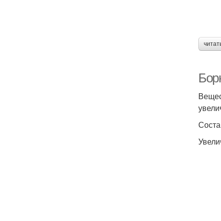
читат
Борн
Вещес
увели
Соста
Увели