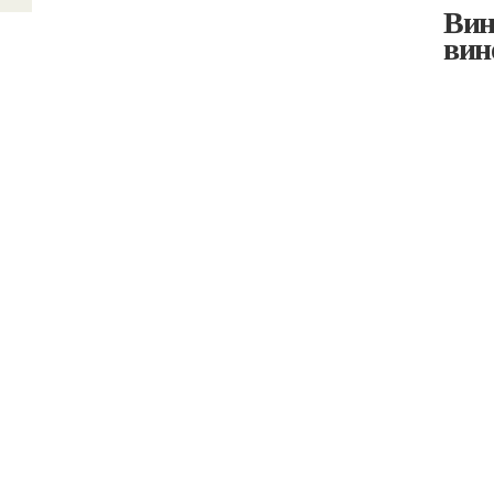
Вин
вин