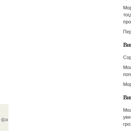
Мор
тог
про
Пер
Ви
Сор
Мощ
поп
Мор
Ви
Мощ
⇦
уве
гро