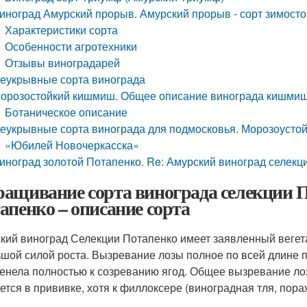
иноград Амурский прорыв. Амурский прорыв - сорт зимосто
Характеристики сорта
Особенности агротехники
Отзывы виноградарей
еукрывные сорта винограда
орозостойкий кишмиш. Общее описание винограда кишми
Ботаническое описание
еукрывные сорта винограда для подмосковья. Морозоусто
«Юбилей Новочеркасска»
иноград золотой Потапенко. Re: Амурский виноград селекц
ащивание сорта винограда селекции 
апенко – описание сорта
кий виноград Селекции Потапенко имеет заявленный вегет
ьшой силой роста. Вызревание лозы полное по всей длине п
енела полностью к созреванию ягод. Общее вызревание ло
ется в прививке, хотя к филлоксере (виноградная тля, пор
.