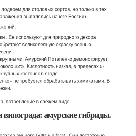
подвоем для столовых сортов, но только в тех
заражения выявлялись на юге России).
ажений:
и . Ее используют для природного декора
иобретают великолепную окраску осенью.
елени.
т крупными. Амурский Потапенко демонстрирует
около 22%. Кислотность низкая, в пределах 5-
крупных косточек в ягоде.
енко» не требуется обрабатывать химикатами. В
езки.
а, потребление в свежем виде.
 винограда: амурские гибриды.
града винного (Vitis vinifera) . Они достаточно