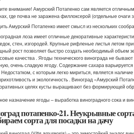
ите внимание! Амурский Потапенко сам является отличным 
нах, где почва не заражена филлоксерой (отдельные очаги 
ить Амурский Потапенко имеет смысл из нескольких сообр
оградная лоза имеет отличные декоративные характеристик
едок, стен, изгородей. Крупные рифленые листья летом пр
ный рост позволяет быстро создать необходимый объем з
совые качества . Ягоды технического винограда не бываю
ную, очень сладкую ягоду. Содержание сахара варьируется 
 Недостатком, с которым легко мириться, является наличие 
рихотливость и экологичность . Виноград «Амурский Потап
оративных целях кусты выращивают без формирующей обр
ное назначение ягоды – выработка виноградного сока и вин
оград потапенко-21. Неукрывные сорта
ираем сорта для посадки на дачу
ий виноград (Vítis amurensis) – это зимостойкий аналог вино