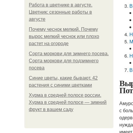
Работа в цветнике в августе.
В
Цветник: сезонные работы в
августе
Почему чеснок мелкий. Почему
Н
вырос мелкий чеснок или плохо
М
растет на огороде
Сорта моркови для зимнего посева.
Н
Сорта моркови для подзимнего
посева
В
Синие цветы, какие бывают. 42
Выр
растения с синими цветками
Пот
Хурма в средней полосе россии.
Хурма в средней полосе — зимний
Амурс
фрукт в вашем саду
с бол
одерв
нужда
имеет