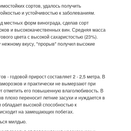
мостойких сортов, удалось получить
ойкостью и устойчивостью к заболеваниям.
од местных форм винограда, сделав сорт
соков и высококачественных вин. Средняя масса
ового цвета с высокой сахаристостью (23%).
 нежному вкусу, "прорыв" получил высокие
 - годовой прирост составляет 2 - 2,5 метра. В
заморозков и практически не вымерзают при
ует отметить его повышенную влаголюбивость. В
в плохо переносит летние засухи и нуждается в
 обладает высокой способностью к
оисходит на замещающих побегах.
ться милдью.