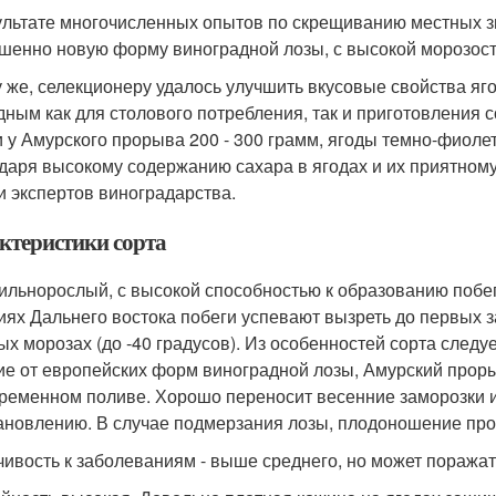
ультате многочисленных опытов по скрещиванию местных зи
шенно новую форму виноградной лозы, с высокой морозост
у же, селекционеру удалось улучшить вкусовые свойства яг
дным как для столового потребления, так и приготовления 
и у Амурского прорыва 200 - 300 грамм, ягоды темно-фиолет
даря высокому содержанию сахара в ягодах и их приятному
и экспертов виноградарства.
ктеристики сорта
сильнорослый, с высокой способностью к образованию побегов
иях Дальнего востока побеги успевают вызреть до первых 
ых морозах (до -40 градусов). Из особенностей сорта след
ие от европейских форм виноградной лозы, Амурский проры
ременном поливе. Хорошо переносит весенние заморозки и
ановлению. В случае подмерзания лозы, плодоношение пр
чивость к заболеваниям - выше среднего, но может поража