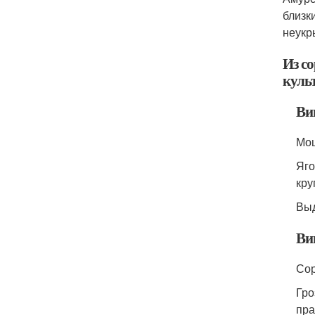
близк
неукр
Из с
куль
Ви
Мощ
Яго
кру
Выд
Ви
Сор
Гро
пра