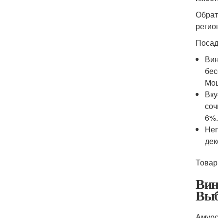
Обрат
регио
Посад
Вин
бес
Мощ
Вку
соч
6%.
Неп
дек
Товар
Вин
Выб
Амурск