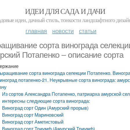
ИДЕИ ДЛЯ САДА И ДАЧИ
адовые идеи, дачный стиль, тонкости ландшафтного дизай
главная
новости
статьи
ащивание сорта винограда селекции
рский Потапенко – описание сорта
ержание
ыращивание сорта винограда селекции Потапенко. Виногра
иноград потапенко-21. Неукрывные сорта винограда: амурс
ачу
Из сортов Александра Потапенко, патриарха амурской се
интересны следующие сорта винограда:
Виноград сорт Один (Амурский прорыв)
Виноград сорт Мариновский
Виноград сорт Аметистовый
Виноград сорт Триумф (Амурский Триумф)