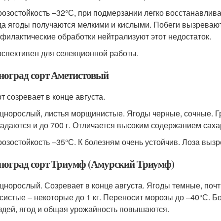
озостойкость –32°С, при подмерзании легко восстанавлива
да ягоды получаются мелкими и кислыми. Побеги вызревают
филактические обработки нейтрализуют этот недостаток.
спективен для селекционной работы.
ноград сорт Аметистовый
т созревает в конце августа.
норослый, листья морщинистые. Ягоды черные, сочные. Гр
адаются и до 700 г. Отличается высоким содержанием саха
озостойкость –35°С. К болезням очень устойчив. Лоза вызр
ноград сорт Триумф (Амурский Триумф)
норослый. Созревает в конце августа. Ягоды темные, почт
систые – некоторые до 1 кг. Переносит морозы до –40°С. Б
здей, ягод и общая урожайность повышаются.