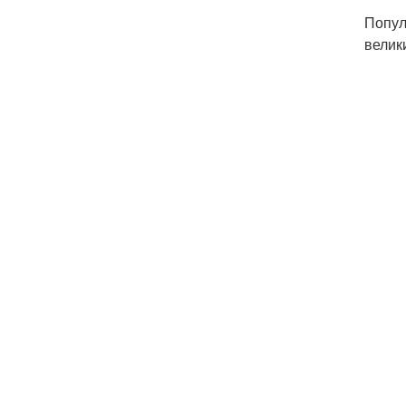
Попул
велик