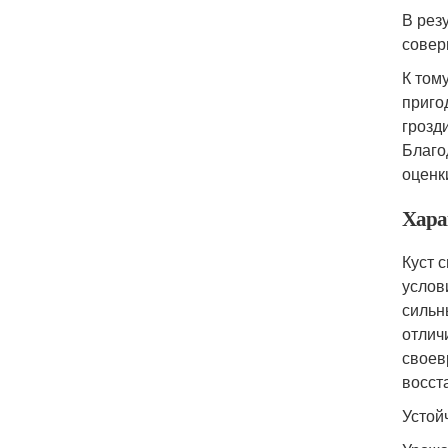
В рез
совер
К том
приго
грозд
Благо
оценк
Хара
Куст 
услов
сильн
отлич
своев
восст
Устой