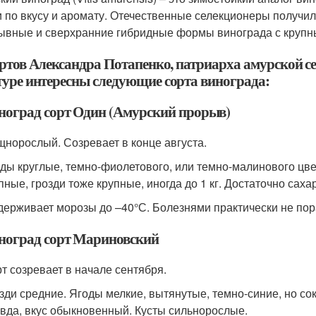
и по вкусу и аромату. Отечественные селекционеры получи
ывные и сверхранние гибридные формы винограда с крупн
ортов Александра Потапенко, патриарха амурской 
туре интересны следующие сорта винограда:
ноград сорт Один (Амурский прорыв)
норослый. Созревает в конце августа.
ды круглые, темно-фиолетового, или темно-малинового цве
пные, грозди тоже крупные, иногда до 1 кг. Достаточно саха
ерживает морозы до –40°С. Болезнями практически не пор
ноград сорт Мариновский
т созревает в начале сентября.
зди средние. Ягоды мелкие, вытянутые, темно-синие, но со
вда, вкус обыкновенный. Кусты сильнорослые.