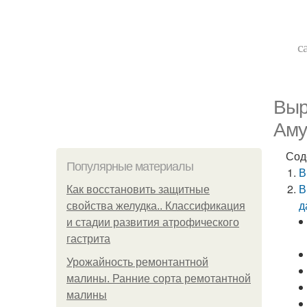
с
Выр
Аму
Сод
Популярные материалы
В
В
Как восстановить защитные
д
свойства желудка.. Классификация
и стадии развития атрофического
гастрита
Урожайность ремонтантной
малины. Ранние сорта ремотантной
малины