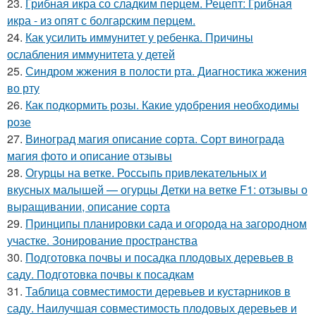
23.
Грибная икра со сладким перцем. Рецепт: Грибная
икра - из опят с болгарским перцем.
24.
Как усилить иммунитет у ребенка. Причины
ослабления иммунитета у детей
25.
Синдром жжения в полости рта. Диагностика жжения
во рту
26.
Как подкормить розы. Какие удобрения необходимы
розе
27.
Виноград магия описание сорта. Сорт винограда
магия фото и описание отзывы
28.
Огурцы на ветке. Россыпь привлекательных и
вкусных малышей — огурцы Детки на ветке F1: отзывы о
выращивании, описание сорта
29.
Принципы планировки сада и огорода на загородном
участке. Зонирование пространства
30.
Подготовка почвы и посадка плодовых деревьев в
саду. Подготовка почвы к посадкам
31.
Таблица совместимости деревьев и кустарников в
саду. Наилучшая совместимость плодовых деревьев и