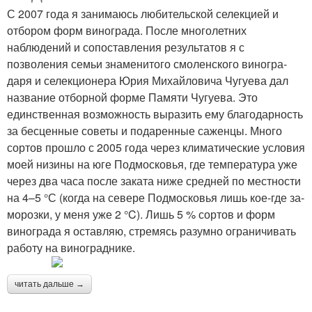
С 2007 года я занимаюсь любительской селекцией и
отбором форм винограда. После многолетних
наблюдений и сопо­ставления результатов я с
позволения се­мьи знаменитого смоленского виногра­
даря и селекционера Юрия Михайловича Чугуева дал
название отборной форме Памяти Чугуева. Это
единственная воз­можность выразить ему благодарность
за бесценные советы и подаренные са­женцы. Много
сортов прошло с 2005 года через климатические условия
моей низи­ны на юге Подмосковья, где температу­ра уже
через два часа после заката ниже средней по местности
на 4–5 °С (когда на севере Подмосковья лишь кое­-где за­
морозки, у меня уже ­2 °C). Лишь 5 % сортов и форм
винограда я оставляю, стремясь разумно ограничивать
работу на винограднике.
читать дальше →