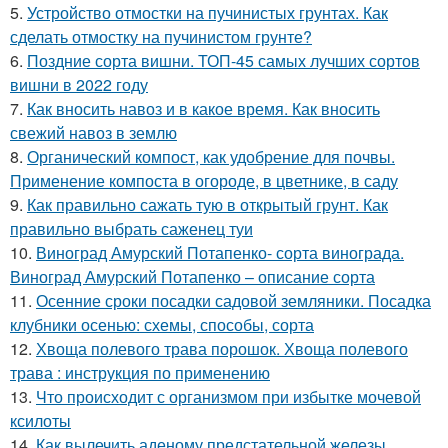
5.
Устройство отмостки на пучинистых грунтах. Как
сделать отмостку на пучинистом грунте?
6.
Поздние сорта вишни. ТОП-45 самых лучших сортов
вишни в 2022 году
7.
Как вносить навоз и в какое время. Как вносить
свежий навоз в землю
8.
Органический компост, как удобрение для почвы.
Применение компоста в огороде, в цветнике, в саду
9.
Как правильно сажать тую в открытый грунт. Как
правильно выбрать саженец туи
10.
Виноград Амурский Потапенко- сорта винограда.
Виноград Амурский Потапенко – описание сорта
11.
Осенние сроки посадки садовой земляники. Посадка
клубники осенью: схемы, способы, сорта
12.
Хвоща полевого трава порошок. Хвоща полевого
трава : инструкция по применению
13.
Что происходит с организмом при избытке мочевой
ксилоты
14.
Как вылечить аденому предстательной железы.