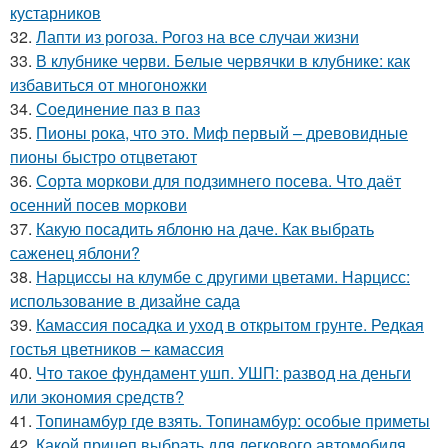
кустарников
32.
Лапти из рогоза. Рогоз на все случаи жизни
33.
В клубнике черви. Белые червячки в клубнике: как
избавиться от многоножки
34.
Соединение паз в паз
35.
Пионы рока, что это. Миф первый – древовидные
пионы быстро отцветают
36.
Сорта моркови для подзимнего посева. Что даёт
осенний посев моркови
37.
Какую посадить яблоню на даче. Как выбрать
саженец яблони?
38.
Нарциссы на клумбе с другими цветами. Нарцисс:
использование в дизайне сада
39.
Камассия посадка и уход в открытом грунте. Редкая
гостья цветников – камассия
40.
Что такое фундамент ушп. УШП: развод на деньги
или экономия средств?
41.
Топинамбур где взять. Топинамбур: особые приметы
42.
Какой прицеп выбрать для легкового автомобиля.