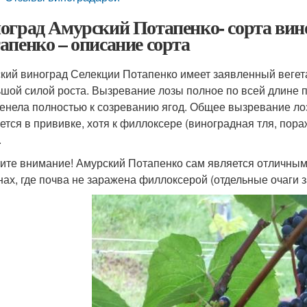
оград Амурский Потапенко- сорта вин
апенко – описание сорта
кий виноград Селекции Потапенко имеет заявленный вегет
ьшой силой роста. Вызревание лозы полное по всей длине п
енела полностью к созреванию ягод. Общее вызревание ло
ется в прививке, хотя к филлоксере (виноградная тля, пор
.
ите внимание! Амурский Потапенко сам является отличным 
нах, где почва не заражена филлоксерой (отдельные очаги 