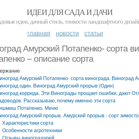
ИДЕИ ДЛЯ САДА И ДАЧИ
адовые идеи, дачный стиль, тонкости ландшафтного дизай
главная
новости
статьи
оград Амурский Потапенко- сорта в
апенко – описание сорта
ержание
иноград Амурский Потапенко- сорта винограда. Виноград А
иноград один. Виноград Амурский прорыв (Один)
иноград коррида. Эти Винограды прощает ошибки, дают О
адоводов. Рассказываю, почему именно эти сорта
ишмиш Потапенко. Меню
иноград Амурский прорыв. Амурский прорыв - сорт зимосто
Характеристики сорта
Особенности агротехники
Отзывы виноградарей