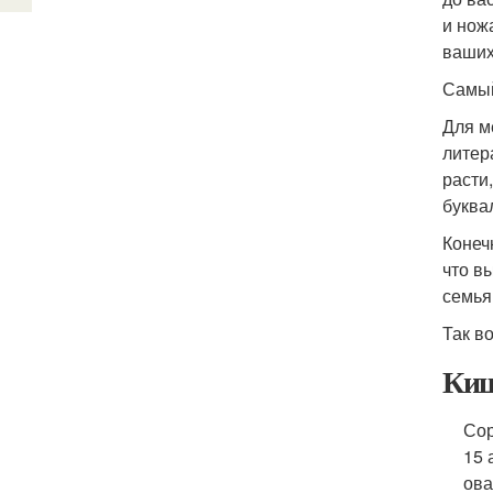
и нож
ваших
Самый
Для м
литер
расти
буква
Конеч
что в
семья
Так в
Киш
Сор
15 
ова