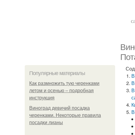
с
Вин
Пот
Сод
Популярные материалы
В
В
Как размножить тую черенками
В
летом и осенью – подробная
с
инструкция
К
Виноград девичий посадка
В
черенками. Некоторые правила
посадки лианы