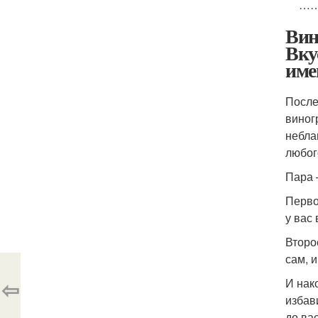
……
Вин
Вку
име
После
виног
небла
любог
Пара 
Перво
у вас
Второ
сам, и
⇦
И нак
избав
до ва