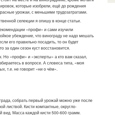
ировок, которые изобрели, ещё до рождения
красные урожаи, с меньшими трудозатратами.
венной селекции я опишу в конце статьи.
 рекомендации «профи» и сами изучили
стойкое убеждение, что винограду не надо мешать
если его правильно посадить, то он будет
о за один сезон куст восстановится.
к. Но «профи» и «эксперты» а кто вам сказал,
азбираетесь в вопросе. А словеса типа, «моя
х, т.е. не говорит «ни о чём».
града, собрать первый урожай можно уже после
ой листвой. Кисти компактные, округло-
 вид. Масса каждой кисти 500-600 грамм.