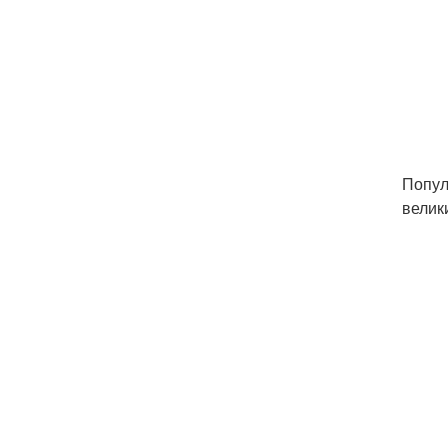
Попул
велик