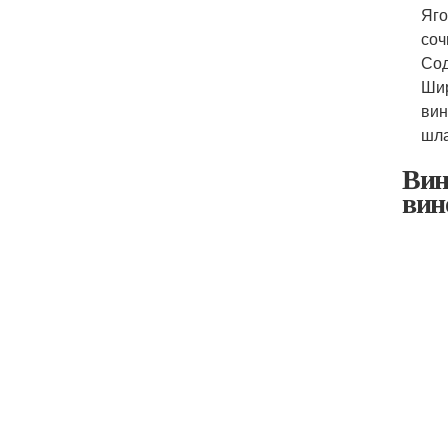
Яго
соч
Сод
Шир
вин
шла
Вин
вин