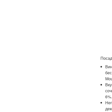
Посад
Вин
бес
Мощ
Вку
соч
6%.
Неп
дек