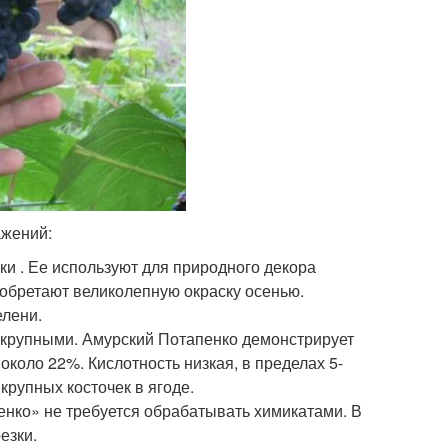
ажений:
и . Ее используют для природного декора
иобретают великолепную окраску осенью.
елени.
т крупными. Амурский Потапенко демонстрирует
около 22%. Кислотность низкая, в пределах 5-
крупных косточек в ягоде.
енко» не требуется обрабатывать химикатами. В
езки.