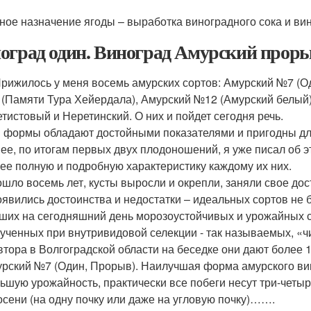
ное назначение ягоды – выработка виноградного сока и вин
оград один. Виноград Амурский проры
Прижилось у меня восемь амурских сортов: Амурский №7 (О
(Памяти Тура Хейердала), Амурский №12 (Амурский белый)
тистовый и Неретинский. О них и пойдет сегодня речь.
 формы обладают достойными показателями и пригодны дл
ее, по итогам первых двух плодоношений, я уже писал об эт
ее полную и подробную характеристику каждому их них.
шло восемь лет, кусты выросли и окрепли, заняли свое дос
явились достоинства и недостатки – идеальных сортов не б
ших на сегодняшний день морозоустойчивых и урожайных с
ученных при внутривидовой селекции - так называемых, «ч
втора в Волгоградской области на беседке они дают более 10
рский №7 (Один, Прорыв). Наилучшая форма амурского виног
ьшую урожайность, практически все побеги несут три-четыр
осени (на одну почку или даже на угловую почку)…….