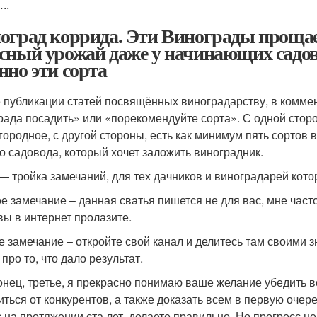
..
оград коррида. Эти Винограды проща
сный урожай даже у начинающих садов
нно эти сорта
 публикации статей посвящённых виноградарству, в коммен
рада посадить» или «порекомендуйте сорта». С одной сторо
городное, с другой стороны, есть как минимум пять сортов 
о садовода, который хочет заложить виноградник.
— тройка замечаний, для тех дачников и виноградарей кот
е замечание – данная сватья пишется не для вас, мне част
 вы в интернет пролазите.
е замечание – откройте свой канал и делитесь там своими з
 про то, что дало результат.
онец, третье, я прекрасно понимаю ваше желание убедить в
иться от конкурентов, а также доказать всем в первую очере
с на протяжении ста лет, делаете правильно. Но прогресс не