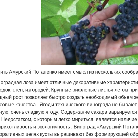
ить Амурский Потапенко имеет смысл из нескольких сообр
оградная лоза имеет отличные декоративные характеристик
едок, стен, изгородей. Крупные рифленые листья летом пр
ный рост позволяет быстро создать необходимый объем з
совые качества . Ягоды технического винограда не бываю
ную, очень сладкую ягоду. Содержание сахара варьируется 
 Недостатком, с которым легко мириться, является наличие 
рихотливость и экологичность . Виноград «Амурский Потап
оративных целях кусты выращивают без формирующей обр