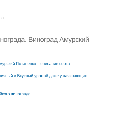
на
инограда. Виноград Амурский
мурский Потапенко – описание сорта
тличный и Вкусный урожай даже у начинающих
йкого винограда