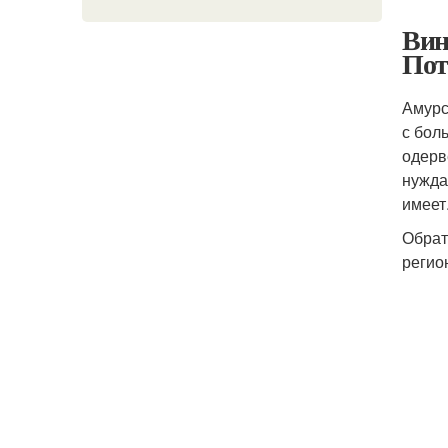
Вин
Пот
Амурс
с бол
одерв
нужда
имеет
Обрат
регио