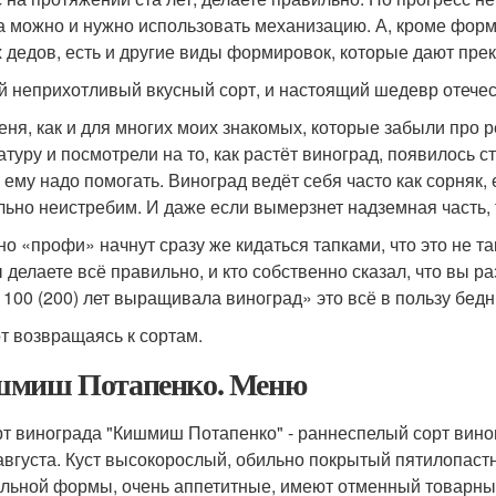
а можно и нужно использовать механизацию. А, кроме форм
 дедов, есть и другие виды формировок, которые дают пре
 неприхотливый вкусный сорт, и настоящий шедевр отечест
еня, как и для многих моих знакомых, которые забыли про
атуру и посмотрели на то, как растёт виноград, появилось 
, ему надо помогать. Виноград ведёт себя часто как сорняк, 
льно неистребим. И даже если вымерзнет надземная часть, т
но «профи» начнут сразу же кидаться тапками, что это не та
ы делаете всё правильно, и кто собственно сказал, что вы р
 100 (200) лет выращивала виноград» это всё в пользу бедны
от возвращаясь к сортам.
миш Потапенко. Меню
т винограда "Кишмиш Потапенко" - раннеспелый сорт вино
августа. Куст высокорослый, обильно покрытый пятилопастн
льной формы, очень аппетитные, имеют отменный товарный