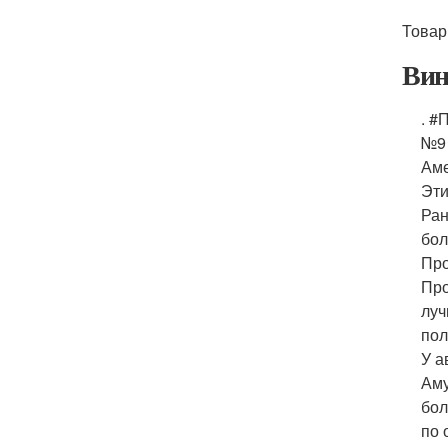
Товар
Вин
. #
№9 
Аме
Эти
Ран
бол
Про
Про
луч
пол
У а
Аму
бол
по 