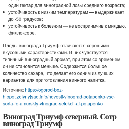
один гектар для виноградной лозы среднего возраста;
устойчивость к низким температурам — выдерживает
до -50 градусов;
устойчивость к болезням — не восприимчив к милдью,
филлоксере.
Плоды винограда Триумф отличаются хорошими
вкусовыми характеристиками. В них чувствуется
типичный виноградный аромат, при этом со временем
он не становится меньше. Содержится большое
количество сахара, что делает его одним из лучших
вариантов для приготовления винного напитка.
Источник:
https://ogorod-bez-
hlopot.zelynyjsad.info/novosti/vinograd-potapenko-vse-
sorta-re-amurskiy-vinograd-selekcii-ai-potapenko
Виноград Триумф северный. Сотр
виноград Триумф