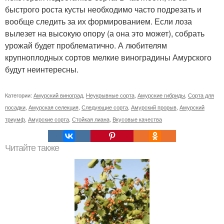
быстрого роста кусты необходимо часто подрезать и
вообще следить за их формированием. Если лоза
вылезет на высокую опору (а она это может), собрать
урожай будет проблематично. А любителям
крупноплодных сортов мелкие виноградины Амурского
будут неинтересны.
Категории:
Амурский виноград
,
Неукрывные сорта
,
Амурские гибриды
,
Сорта для
посадки
,
Амурская селекция
,
Следующие сорта
,
Амурский прорыв
,
Амурский
триумф
,
Амурские сорта
,
Стойкая лиана
,
Вкусовые качества
Читайте также