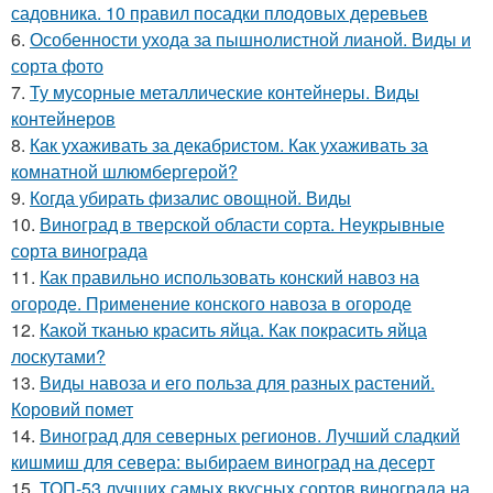
садовника. 10 правил посадки плодовых деревьев
6.
Особенности ухода за пышнолистной лианой. Виды и
сорта фото
7.
Ту мусорные металлические контейнеры. Виды
контейнеров
8.
Как ухаживать за декабристом. Как ухаживать за
комнатной шлюмбергерой?
9.
Когда убирать физалис овощной. Виды
10.
Виноград в тверской области сорта. Неукрывные
сорта винограда
11.
Как правильно использовать конский навоз на
огороде. Применение конского навоза в огороде
12.
Какой тканью красить яйца. Как покрасить яйца
лоскутами?
13.
Виды навоза и его польза для разных растений.
Коровий помет
14.
Виноград для северных регионов. Лучший сладкий
кишмиш для севера: выбираем виноград на десерт
15.
ТОП-53 лучших самых вкусных сортов винограда на