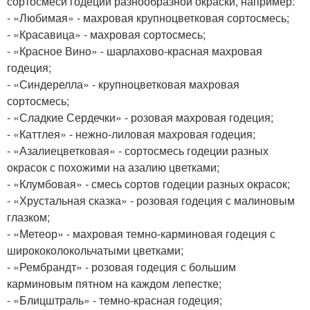
сортосмеси годеции разнообразной окраски, например:
- «Любимая» - махровая крупноцветковая сортосмесь;
- «Красавица» - махровая сортосмесь;
- «Красное Вино» - шарлахово-красная махровая
годеция;
- «Синдерелла» - крупноцветковая махровая
сортосмесь;
- «Сладкие Сердечки» - розовая махровая годеция;
- «Каттлея» - нежно-лиловая махровая годеция;
- «Азалиецветковая» - сортосмесь годеции разных
окрасок с похожими на азалию цветками;
- «Клумбовая» - смесь сортов годеции разных окрасок;
- «Хрустальная сказка» - розовая годеция с малиновым
глазком;
- «Метеор» - махровая темно-карминовая годеция с
ширококолокольчатыми цветками;
- «Рембрандт» - розовая годеция с большим
карминовым пятном на каждом лепестке;
- «Блицштраль» - темно-красная годеция;