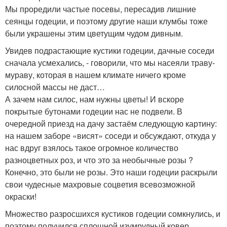
Мы проредили частые посевы, пересадив лишние
сеянцы годеции, и поэтому другие наши клумбы тоже
были украшены этим цветущим чудом дивным.
Увидев подрастающие кустики годеции, дачные соседи
сначала усмехались, - говорили, что мы насеяли траву-
мураву, которая в нашем климате ничего кроме
силосной массы не даст…
А зачем нам силос, нам нужны цветы! И вскоре
покрытые бутонами годеции нас не подвели. В
очередной приезд на дачу застаём следующую картину:
на нашем заборе «висят» соседи и обсуждают, откуда у
нас вдруг взялось такое огромное количество
разноцветных роз, и что это за необычные розы ?
Конечно, это были не розы. Это наши годеции раскрыли
свои чудесные махровые соцветия всевозможной
окраски!
Множество разросшихся кустиков годеции сомкнулись, и
поэтому получился сплошной изумрудный ковер