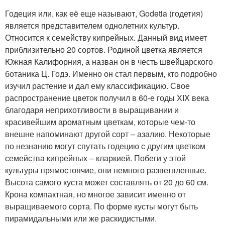
Годеция или, как её еще называют, Godetia (годетия)
является представителем однолетних культур.
Относится к семейству кипрейных. Данный вид имеет
приблизительно 20 сортов. Родиной цветка является
Южная Калифорния, а назван он в честь швейцарского
ботаника Ц. Годэ. Именно он стал первым, кто подробно
изучил растение и дал ему классификацию. Свое
распространение цветок получил в 60-е годы XIX века
благодаря неприхотливости в выращивании и
красивейшим ароматным цветкам, которые чем-то
внешне напоминают другой сорт – азалию. Некоторые
по незнанию могут спутать годецию с другим цветком
семейства кипрейных – кларкией. Побеги у этой
культуры прямостоячие, они немного разветвленные.
Высота самого куста может составлять от 20 до 60 см.
Крона компактная, но многое зависит именно от
выращиваемого сорта. По форме кусты могут быть
пирамидальными или же раскидистыми.