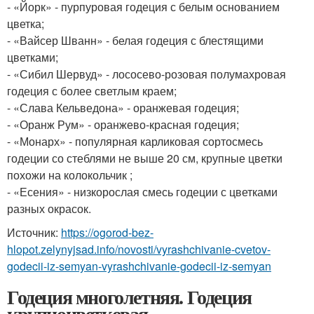
- «Йорк» - пурпуровая годеция с белым основанием
цветка;
- «Вайсер Шванн» - белая годеция с блестящими
цветками;
- «Сибил Шервуд» - лососево-розовая полумахровая
годеция с более светлым краем;
- «Слава Кельведона» - оранжевая годеция;
- «Оранж Рум» - оранжево-красная годеция;
- «Монарх» - популярная карликовая сортосмесь
годеции со стеблями не выше 20 см, крупные цветки
похожи на колокольчик ;
- «Есения» - низкорослая смесь годеции с цветками
разных окрасок.
Источник:
https://ogorod-bez-
hlopot.zelynyjsad.info/novosti/vyrashchivanie-cvetov-
godecii-iz-semyan-vyrashchivanie-godecii-iz-semyan
Годеция многолетняя. Годеция
крупноцветковая