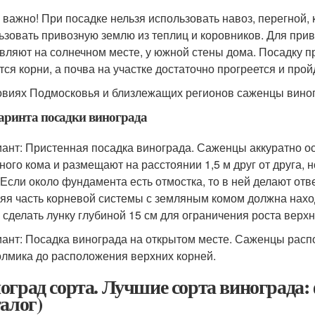
 важно! При посадке нельзя использовать навоз, перегной, 
ьзовать привозную землю из теплиц и коровников. Для при
вляют на солнечном месте, у южной стены дома. Посадку пр
тся корни, а почва на участке достаточно прогреется и прой
овиях Подмосковья и близлежащих регионов саженцы вино
аринта посадки винограда
иант: Пристенная посадка винограда. Саженцы аккуратно о
ного кома и размещают на расстоянии 1,5 м друг от друга,
 Если около фундамента есть отмостка, то в ней делают отв
яя часть корневой системы с земляным комом должна наход
 сделать лунку глубиной 15 см для ограничения роста верхн
иант: Посадка винограда на открытом месте. Саженцы расп
олмика до расположения верхних корней.
оград сорта. Лучшие сорта винограда: 
талог)