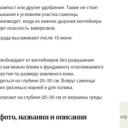
компост или другие удобрения. Также не стоит
выкания к условиям участка саженцы
оизводят, когда из нижних дырочек контейнера
дет опасность заморозков.
града высаживают после 10 июня.
свобождают от контейнеров без разрушения
 но как можно ближе к фундаменту отапливаемого
ерстие по размеру земляного кома.
иться на глубине 25–30 см. Вокруг саженца
их (росяных) корней и для полива.
олагают на глубине 25–30 см от вершины гряды
⇨
фото, названия и описания