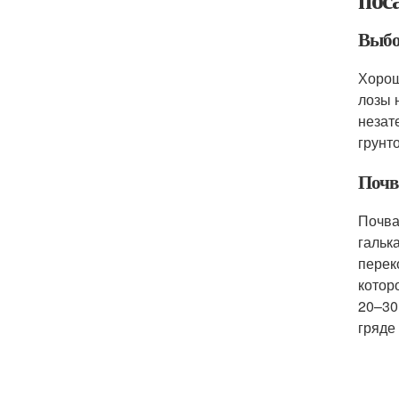
Выбо
Хорош
лозы 
незат
грунт
Почв
Почва
гальк
перек
котор
20–30
гряде