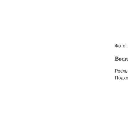
Фото:
Вост
Рослы
Подхо