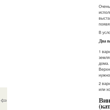
Очень
испол
выста
появя
В усл
Два в
1 вар
земля
дома.
Верхн
нужно
2 вар
или х
⇦
Вин
(ка