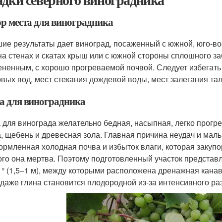
р места для виноградника
ие результаты дает виноград, посаженный с южной, юго-во
на стенах и скатах крыш или с южной стороны сплошного з
ененным, с хорошо прогреваемой почвой. Следует избегать
овых вод, мест стекания дождевой воды, мест залегания тал
а для виноградника
 для винограда желательно бедная, насыпная, легко прогрев
а, щебень и древесная зола. Главная причина неудач и мал
ормленная холодная почва и избыток влаги, которая закупо
ого она мертва. Поэтому подготовленный участок представля
 ° (1,5–1 м), между которыми расположена дренажная канавк
 даже глина становится плодородной из-за интенсивного р