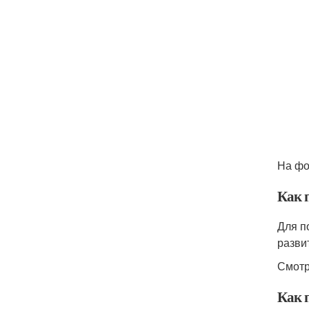
На фо
Как 
Для п
разви
Смотр
Как 