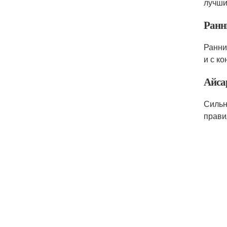
лучши
Ранн
Ранни
и с к
Айса
Сильн
прави