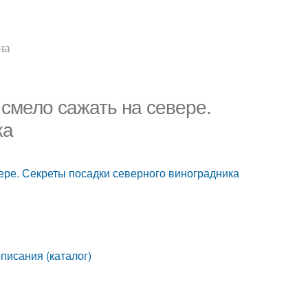
на
смело сажать на севере.
ка
ере. Секреты посадки северного виноградника
писания (каталог)