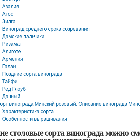
Азалия
Атос
Зилга
Виноград среднего срока созревания
Дамские пальчики
Ризамат
Алиготе
Армения
Галан
Поздние сорта винограда
Тайфи
Ред Глоуб
Дачный
орт винограда Минский розовый. Описание винограда Мин
Характеристика сорта
Особенности выращивания
ие столовые сорта винограда можно сме
адки северного виноградника