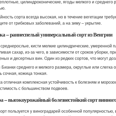
еплотные, цилиндроконические, ягоды мелкого и среднего р
ью.
йность сорта всегда высокая, но в течение вегетации тре
щите от грибковых заболеваний, а на зиму – укрытие.
ка – раннеспелый универсальный сорт из Венгрии
 среднерослые, кисти мелкие цилиндрические, умеренной пл
ливая сахар, из-за чего, в зависимости от сроков уборки, п
еных и десертных вин. Один из редких сортов, что могут до
 Бианки среднего и мелкого размера, округлые или слегка 
ь сочная, кожица тонкая.
та отличная комплексная устойчивость к болезням и морозо
стимость с большинством подвоев.
а – высокоурожайный болезнестойкий сорт винног
сорт пользуется у виноградарей особенной популярностью, 