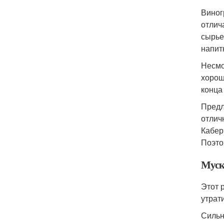
Виног
отлич
сырье
напитк
Несмо
хорош
конца
Предл
отлич
Кабер
Поэто
Муск
Этот 
утрат
Сильн