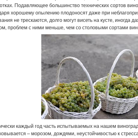
отках. Подавляющее большинство технических сортов виног
даря хорошему опылению плодоносят даже при неблагоприя
вания не трескаются, долго могут висеть на кусте, иногда д
ом, проблем с ними меньше, чем со столовыми сортами вин
ически каждый год часть испытываемых на нашем виноград
ковывается – морозом, дождями, неустойчивостью к стресс