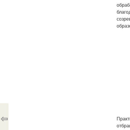
обраб
благо
созре
образ
⇦
Практ
отбра