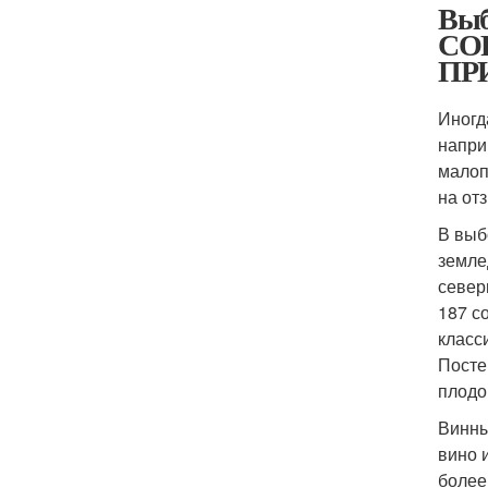
Выб
СО
ПР
Иногд
напри
малоп
на от
В выб
земле
север
187 с
класс
Посте
плодо
Винны
вино 
более