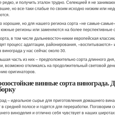
е редко, и получить эталон трудно. Селекцией я не занимаюсь
вшие, но все-таки слабые по своим исходно низким или не
ются.
о хорошие, но для нашего региона сорта «не самые-самые
 южные регионы или заменяются на более перспективные с
сорта, в том числе дальневосточ-никии европейская классик
дят процесс адаптации, районирования, «воспитываются» и
в винограда у нас сейчас около 30.
ьшая часть из них – предположительно сорта длинного дня, 
ни, возможно откликаясь на продолжительный световой ден
нию оригинаторов.
озостойкие винные сорта винограда. Д
борку
рад – идеальное сырье для приготовления домашнего вина.
т в средней полосе и годятся для переработки. Поговорим с
него виноделия и отлично себя чувствует в наших широтах