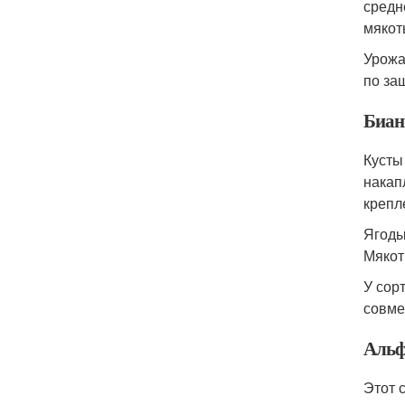
средн
мякот
Урожа
по за
Биан
Кусты
накап
крепл
Ягоды
Мякот
У сор
совме
Альф
Этот 