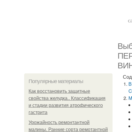
с
Выб
ПЕ
ВИ
Сод
Популярные материалы
В
C
Как восстановить защитные
М
свойства желудка.. Классификация
и стадии развития атрофического
гастрита
Урожайность ремонтантной
малины. Ранние сорта ремотантной