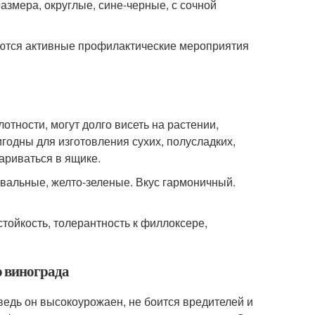
азмера, округлые, сине-черные, с сочной
буются активные профилактические мероприятия
отности, могут долго висеть на растении,
ригодны для изготовления сухих, полусладких,
зариваться в ящике.
овальные, желто-зеленые. Вкус гармоничный.
стойкость, толерантность к филлоксере,
о винограда
ведь он высокоурожаен, не боится вредителей и