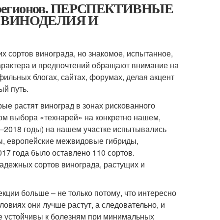
ых регионов. ПЕРСПЕКТИВНЫЕ
 ВИНОДЕЛИЯ И
х сортов винограда, но знакомое, испытанное,
 характера и предпочтений обращают внимание на
льных блогах, сайтах, форумах, делая акцент
ый путь.
рые растят виноград в зонах рискованного
ом выбора «технарей» на конкретно нашем,
2–2018 годы) на нашем участке испытывались
ды, европейские межвидовые гибриды,
017 года было оставлено 110 сортов.
адежных сортов винограда, растущих и
екции больше – не только потому, что интересно
словиях они лучше растут, а следовательно, и
ре устойчивы к болезням при минимальных