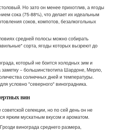
 столовый. Но зато он менее прихотлив, а ягоды
ием сока (75-88%), что делает их идеальным
отовления соков, компотов, безалкогольных
условиях средней полосы можно собирать
равильные" сорта, ягоды которых вызреют до
града, который не боится холодных зим и
а заметку − большинствотипа Шардоне, Мерло,
количества солнечных дней и температуры.
ля условно "северного" виноградника.
сертных вин
оветской селекции, но по сей день он не
тся ярким мускатным вкусом и ароматом.
 Грозди винограда среднего размера,