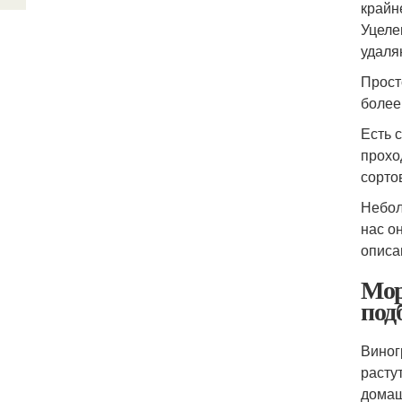
крайн
Уцеле
удаля
Прост
более
Есть 
прохо
сорто
Небол
нас о
описа
Мор
под
Виног
расту
домаш