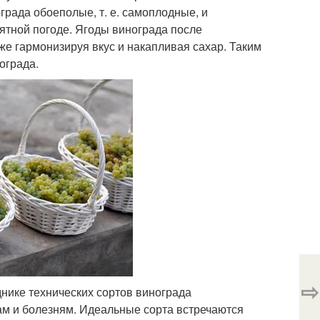
рада обоеполые, т. е. самоплодные, и
тной погоде. Ягоды винограда после
аже гармонизируя вкус и накапливая сахар. Таким
ограда.
⇨
нике технических сортов винограда
ам и болезням. Идеальные сорта встречаются