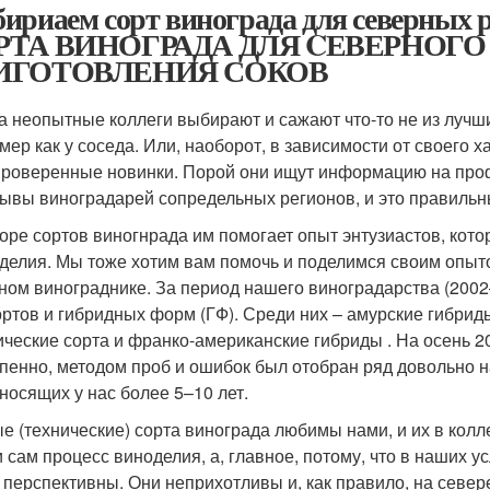
ириаем сорт винограда для северн
РТА ВИНОГРАДА ДЛЯ CЕВЕРНОГО
ИГОТОВЛЕНИЯ СОКОВ
а неопытные коллеги выбирают и сажают что-то не из лучши
мер как у соседа. Или, наоборот, в зависимости от своего
роверенные новинки. Порой они ищут информацию на профи
зывы виноградарей сопредельных регионов, и это правильн
оре сортов виногнрада им помогает опыт энтузиастов, кото
делия. Мы тоже хотим вам помочь и поделимся своим опыт
ном винограднике. За период нашего виноградарства (200
ортов и гибридных форм (ГФ). Среди них – амурские гибри
ические сорта и франко-американские гибриды . На осень 2
пенно, методом проб и ошибок был отобран ряд довольно н
носящих у нас более 5–10 лет.
е (технические) сорта винограда любимы нами, и их в колл
и сам процесс виноделия, а, главное, потому, что в наших у
 перспективны. Они неприхотливы и, как правило, на севе