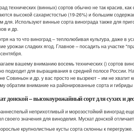
рад технических (винных) сортов обычно не так красив, как
аются высокой сахаристостью (19-26%) и большим содержан
м для. Используют винные сорта винограда также для приг
ов и др.
тря на то что виноград – теплолюбивая культура, даже в 
ие урожаи сладких ягод. Главное – посадить на участке "п
 сентября.
агаем вашему вниманию восемь технических () сортов вино
но подходит для выращивания в средней полосе России. Н
не Совиньон и др. у вас просто не вызреют − им не хватит 
му обратим внимание на районированные сорта и гибриды д
ат донской – высокоурожайный сорт для сухих и де
раннеспелый неприхотливый и морозостойкий виноград еще с
ил своего значения для виноделия. Мускат донской отличае
орослые крупнолистные кусты сорта склонны к перегрузке.