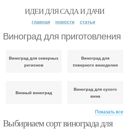
ИДЕИ ДЛЯ САДА И ДАЧИ
главная
новости
статьи
Виноград для приготовления
Виноград для северных
Виноград для
регионов
cеверного виноделия
Виноград для сухого
Винный виноград
вина
Показать все
Выбириаем сорт винограда для
Виноград для
Виноград для северных
десертного вина
районов