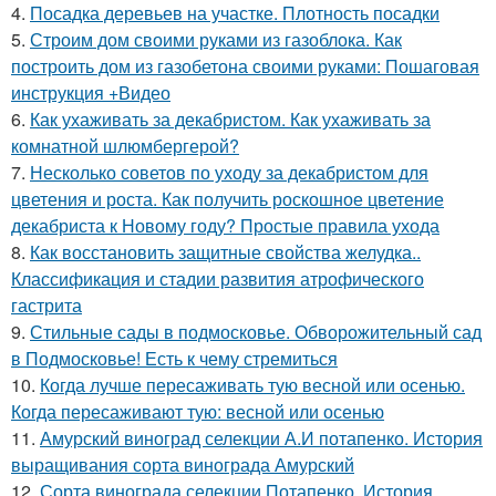
4.
Посадка деревьев на участке. Плотность посадки
5.
Строим дом своими руками из газоблока. Как
построить дом из газобетона своими руками: Пошаговая
инструкция +Видео
6.
Как ухаживать за декабристом. Как ухаживать за
комнатной шлюмбергерой?
7.
Несколько советов по уходу за декабристом для
цветения и роста. Как получить роскошное цветение
декабриста к Новому году? Простые правила ухода
8.
Как восстановить защитные свойства желудка..
Классификация и стадии развития атрофического
гастрита
9.
Стильные сады в подмосковье. Обворожительный сад
в Подмосковье! Есть к чему стремиться
10.
Когда лучше пересаживать тую весной или осенью.
Когда пересаживают тую: весной или осенью
11.
Амурский виноград селекции А.И потапенко. История
выращивания сорта винограда Амурский
12.
Сорта винограда селекции Потапенко. История