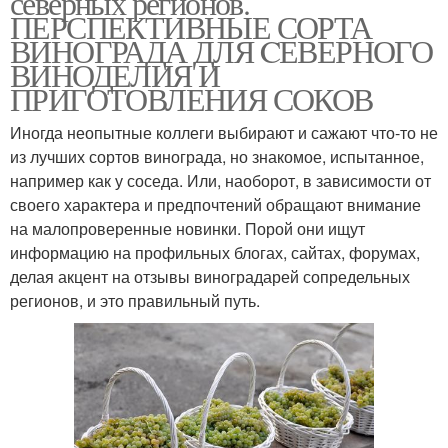
северных регионов.
ПЕРСПЕКТИВНЫЕ СОРТА
ВИНОГРАДА ДЛЯ CЕВЕРНОГО
ВИНОДЕЛИЯ И
ПРИГОТОВЛЕНИЯ СОКОВ
Виноград в россии
Виноград для вина
Иногда неопытные коллеги выбирают и сажают что-то не
из лучших сортов винограда, но знакомое, испытанное,
например как у соседа. Или, наоборот, в зависимости от
Виноград для белого
Виноград для красного
своего характера и предпочтений обращают внимание
вина
на малопроверенные новинки. Порой они ищут
информацию на профильных блогах, сайтах, форумах,
делая акцент на отзывы виноградарей сопредельных
Виноград для
Виноград для
регионов, и это правильный путь.
подмосковья
производства
Технический виноград
Сортовый виноград