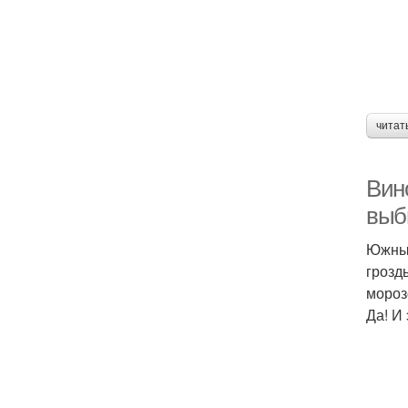
читат
Вин
выб
Южный
грозд
мороз
Да! И