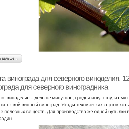
ь дальше →
та винограда для северного виноделия. 1
ограда для северного виноградника
но, виноделие – дело не минутное, сродни искусству, и ему 
тить свой винный виноград. Ягоды технических сортов хоть
е полезных веществ. Для производства же одной бутылки 
радин