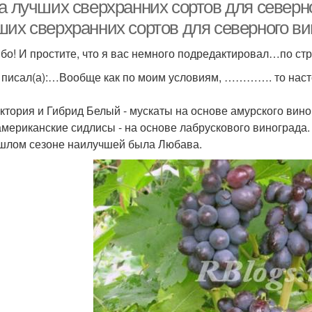
а лучших сверхранних сортов для северно
ших сверхранних сортов для северного ви
бо! И простите, что я вас немного подредактировал…по стр
Виноград для
Вин
Черный виноград
cеверного виноделия
 писал(а):…Вообще как по моим условиям, …………. то наст
Виктория и Гибрид Белый - мускаты на основе амурского вин
Виноград для
Виноград для
и американские сидлисы - на основе лабрускового винограда.
производства
приготовления
севе
шлом сезоне наилучшей была Любава.
Виноград в
раснодарском крае