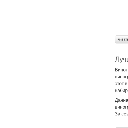
читат
Луч
Виног
виног
этот 
набир
Данна
виног
За се