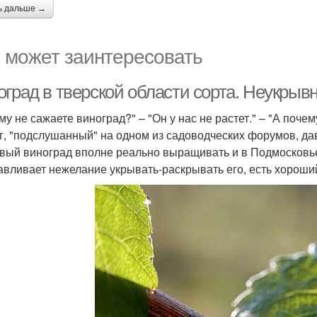
ь дальше →
 может заинтересовать
оград в тверской области сорта. Неукрыв
у не сажаете виноград?" – "Он у нас не растет." – "А почем
г, "подслушанный" на одном из садоводческих форумов, да
вый виноград вполне реально выращивать и в Подмосковье, 
авливает нежелание укрывать-раскрывать его, есть хороши