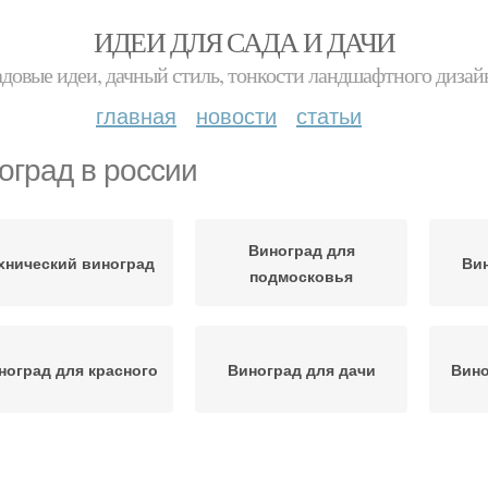
ИДЕИ ДЛЯ САДА И ДАЧИ
адовые идеи, дачный стиль, тонкости ландшафтного дизай
главная
новости
статьи
оград в россии
Виноград для
хнический виноград
Вин
подмосковья
ноград для красного
Виноград для дачи
Вино
Виног
иноград на десерт
Белый виноград