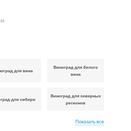
на
Виноград для белого
оград для вина
вина
Виноград для северных
град для сибири
регионов
Показать все
рад для северных
Винный виноград