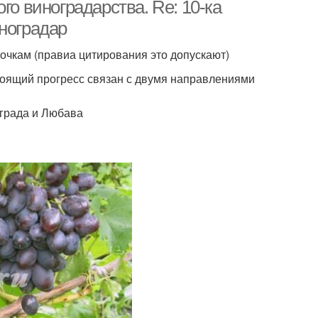
районов
го виноградарства. Re: 10-ка
ноградар
очкам (правиа цитирования это допускают)
оград для сухого
Виноград для
вина
десертного вина
оящий прогресс связан с двумя направлениями
ограда и Любава
Виноград для
Виноград для
рного виноделия
домашнего вина