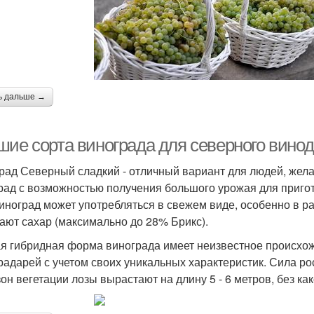
ь дальше →
шие сорта винограда для северного винод
рад Северный сладкий - отличный вариант для людей, жел
рад с возможностью получения большого урожая для пригот
виноград может употребляться в свежем виде, особенно в р
ают сахар (максимально до 28% Брикс).
я гибридная форма винограда имеет неизвестное происхож
радарей с учетом своих уникальных характеристик. Сила р
зон вегетации лозы вырастают на длину 5 - 6 метров, без ка