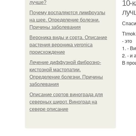
10-к
лучше?
луч
Почему воспаляются лимфоузлы
на шее. Определение болезни.
Спаси
Причины заболевания
Timok
Вероника виды и сорта. Описание
- это
растения вероника veronica
1. - 
происхождение
2. - 
В про
Лечение диффузной фиброзно-
кистозной мастопатии.
Определение болезни. Причины
заболевания
к
Описание сортов винограда для
северных широт. Виноград на
севере описание