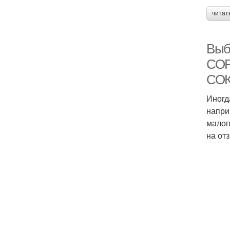
читат
Выб
СОР
СО
Иногд
напри
малоп
на от