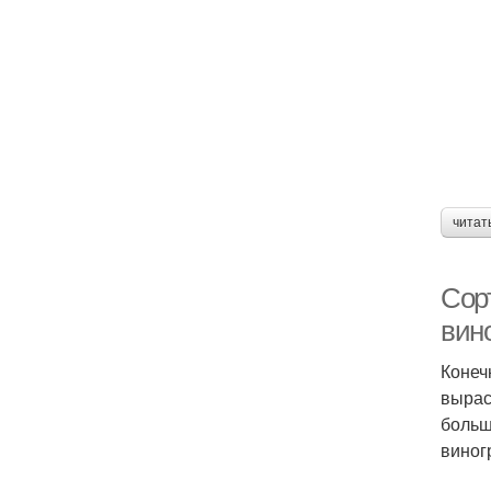
читат
Сор
вин
Конеч
вырас
больш
виног