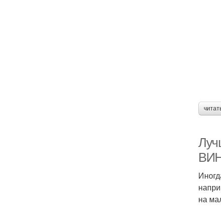
читат
Луч
ВИН
Иногд
напри
на ма