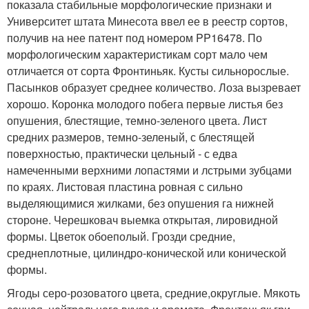
показала стабильные морфологические признаки и
Университет штата Минесота ввел ее в реестр сортов,
получив на нее патент под номером PP16478. По
морфологическим характеристикам сорт мало чем
отличается от сорта Фронтиньяк. Кусты сильнорослые.
Пасынков образует среднее количество. Лоза вызревает
хорошо. Коронка молодого побега первые листья без
опушения, блестящие, темно-зеленого цвета. Лист
средних размеров, темно-зеленый, с блестящей
поверхностью, практически цельный - с едва
намеченными верхними лопастями и лстрыми зубцами
по краях. Листовая пластина ровная с сильно
выделяющимися жилками, без опушения га нижней
стороне. Черешковач выемка открытая, лировидной
формы. Цветок обоеполый. Грозди средние,
среднеплотные, цилиндро-конической или конической
формы.
Ягоды серо-розоватого цвета, средние,округлые. Мякоть