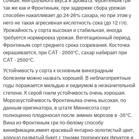
сочная, нейтрального вкуса и аромата. Фронтеньяк гри
так же как и Фронтиньяк, при задержке сбора урожая
способен накапливает до 24-26% сахара, но при этом у
него не такая агресивная кислотность сока (до 12 г/л).
Урожайность у сорта высокая и стабильная, иногда
требуется нормировка урожая. Вегетационный период.
Фронтиньяк сорт среднего срока созревания. Косточка
окрашивается, при САТ - 2000°С, сахар набирает при
САТ - 2500°С.
Устойчивость у сорта к основным виноградным
болезням можно назвать хорошей. В неблагоприятные
годы поражается мильдью и оидиумом в незначительной
степени. К серой гнили устойчивость очень хорошая.
Морозоустойчивость Фронтиньяка очень высокая, по
данным оригинатора, в штате Миннесота сорт
полноценно плодоносил после зимних морозов в -35°С.
Вина из Фронтиньяк гри по-белому способу
винификации,имеет красивый янтарно-золотистый цвет,
хорошо развитый букет с тонами тропических фруктов и