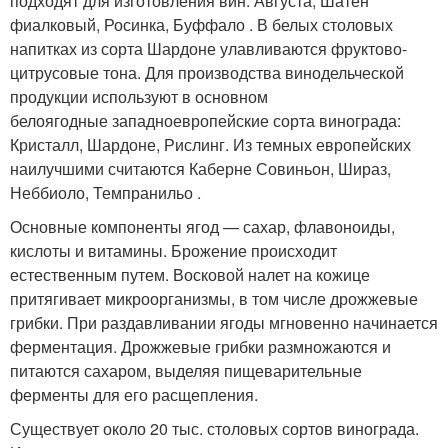
подходят для изготовления вин: Августа, Шатен
фиалковый, Росинка, Буффало . В белых столовых
напитках из сорта Шардоне улавливаются фруктово-
цитрусовые тона. Для производства винодельческой
продукции используют в основном
белоягодные западноевропейские сорта винограда:
Кристалл, Шардоне, Рислинг. Из темных европейских
наилучшими считаются Каберне Совиньон, Шираз,
Неббиоло, Темпранильо .
Основные компоненты ягод — сахар, флавоноиды,
кислоты и витамины. Брожение происходит
естественным путем. Восковой налет на кожице
притягивает микроорганизмы, в том числе дрожжевые
грибки. При раздавливании ягоды мгновенно начинается
ферментация. Дрожжевые грибки размножаются и
питаются сахаром, выделяя пищеварительные
ферменты для его расщепления.
Существует около 20 тыс. столовых сортов винограда.