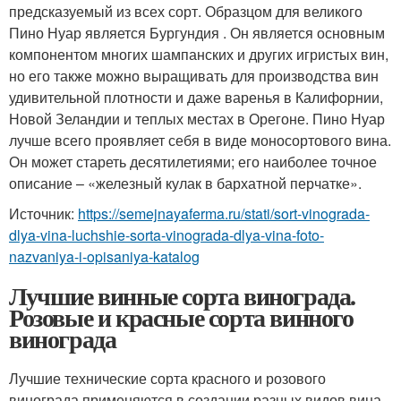
предсказуемый из всех сорт. Образцом для великого
Пино Нуар является Бургундия . Он является основным
компонентом многих шампанских и других игристых вин,
но его также можно выращивать для производства вин
удивительной плотности и даже варенья в Калифорнии,
Новой Зеландии и теплых местах в Орегоне. Пино Нуар
лучше всего проявляет себя в виде моносортового вина.
Он может стареть десятилетиями; его наиболее точное
описание – «железный кулак в бархатной перчатке».
Источник:
https://semejnayaferma.ru/stati/sort-vinograda-
dlya-vina-luchshie-sorta-vinograda-dlya-vina-foto-
nazvaniya-i-opisaniya-katalog
Лучшие винные сорта винограда.
Розовые и красные сорта винного
винограда
Лучшие технические сорта красного и розового
винограда применяются в создании разных видов вина.