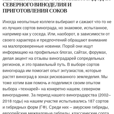
CЕВЕРНОГО ВИНОДЕЛИЯ И
ПРИГОТОВЛЕНИЯ СОКОВ
Иногда неопытные коллеги выбирают и сажают что-то не
из лучших сортов винограда, но знакомое, испытанное,
например как у соседа. Или, наоборот, в зависимости от
своего характера и предпочтений обращают внимание
на малопроверенные новинки. Порой они ищут
информацию на профильных блогах, сайтах, форумах,
делая акцент на отзывы виноградарей сопредельных
регионов, и это правильный путь. В выборе сортов
виногнрада им помогает опыт энтузиастов, которые
растят виноград в зонах рискованного земледелия. Мы
тоже хотим вам помочь и поделимся своим опытом
выбора «технарей» на конкретно нашем, северном
винограднике. За период нашего виноградарства (2002–
2018 годы) на нашем участке испытывались 187 сортов
и гибридных форм (ГФ). Среди них – амурские гибриды,
европейские межвидовые гибриды, классические сорта