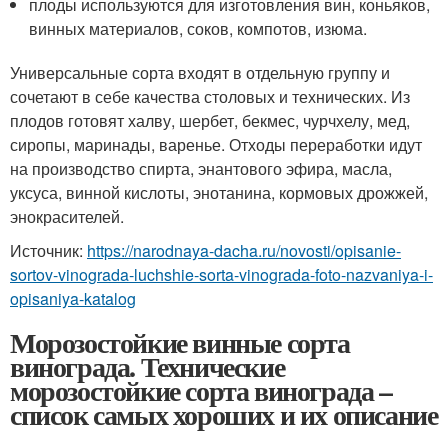
плоды используются для изготовления вин, коньяков,
винных материалов, соков, компотов, изюма.
Универсальные сорта входят в отдельную группу и
сочетают в себе качества столовых и технических. Из
плодов готовят халву, шербет, бекмес, чурчхелу, мед,
сиропы, маринады, варенье. Отходы переработки идут
на производство спирта, энантового эфира, масла,
уксуса, винной кислоты, энотанина, кормовых дрожжей,
энокрасителей.
Источник:
https://narodnaya-dacha.ru/novosti/opisanie-
sortov-vinograda-luchshie-sorta-vinograda-foto-nazvaniya-i-
opisaniya-katalog
Морозостойкие винные сорта
винограда. Технические
морозостойкие сорта винограда –
список самых хороших и их описание