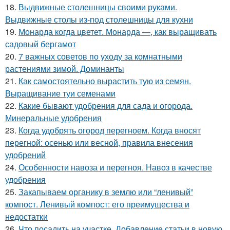
18.
Выдвижные столешницы своими руками.
Выдвижные столы из-под столешницы для кухни
19.
Монарда когда цветет. Монарда —, как выращивать
садовый бергамот
20.
7 важных советов по уходу за комнатными
растениями зимой. Доминанты
21.
Как самостоятельно вырастить тую из семян.
Выращивание туи семенами
22.
Какие бывают удобрения для сада и огорода.
Минеральные удобрения
23.
Когда удобрять огород перегноем. Когда вносят
перегной: осенью или весной, правила внесения
удобрений
24.
Особенности навоза и перегноя. Навоз в качестве
удобрения
25.
Закапываем органику в землю или “ленивый”
компост. Ленивый компост: его преимущества и
недостатки
26.
Что посадить на участке. Добавление статьи в новую