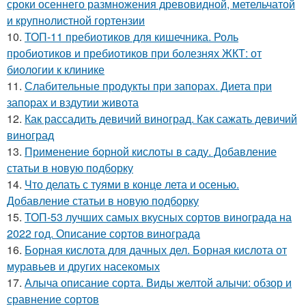
сроки осеннего размножения древовидной, метельчатой
и крупнолистной гортензии
10.
ТОП-11 пребиотиков для кишечника. Роль
пробиотиков и пребиотиков при болезнях ЖКТ: от
биологии к клинике
11.
Слабительные продукты при запорах. Диета при
запорах и вздутии живота
12.
Как рассадить девичий виноград. Как сажать девичий
виноград
13.
Применение борной кислоты в саду. Добавление
статьи в новую подборку
14.
Что делать с туями в конце лета и осенью.
Добавление статьи в новую подборку
15.
ТОП-53 лучших самых вкусных сортов винограда на
2022 год. Описание сортов винограда
16.
Борная кислота для дачных дел. Борная кислота от
муравьев и других насекомых
17.
Алыча описание сорта. Виды желтой алычи: обзор и
сравнение сортов