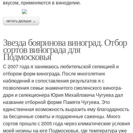
вкусом, применяются в виноделии.
читать дальше →
Звезда бояринова виноград. Отбор
сортов винограда для
Подмосковья
С 2007 года я занимаюсь любительской селекцией и
отбором форм винограда. После многолетних
наблюдений и сопо­ставления результатов я с
позволения се­мьи знаменитого смоленского виногра­
даря и селекционера Юрия Михайловича Чугуева дал
название отборной форме Памяти Чугуева. Это
единственная воз­можность выразить ему благодарность
за бесценные советы и подаренные са­женцы. Много
сортов прошло с 2005 года через климатические условия
моей низи­ны на юге Подмосковья, где температу­ра уже