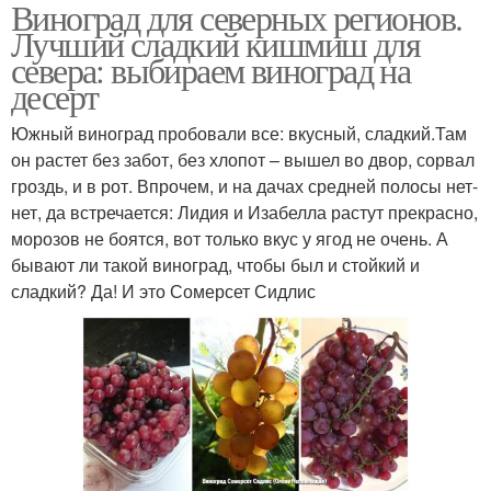
Виноград для северных регионов.
Виноград для белого
Виноград для красного
Лучший сладкий кишмиш для
вина
севера: выбираем виноград на
десерт
Южный виноград пробовали все: вкусный, сладкий.Там
Белый виноград
Винный виноград
он растет без забот, без хлопот – вышел во двор, сорвал
гроздь, и в рот. Впрочем, и на дачах средней полосы нет-
нет, да встречается: Лидия и Изабелла растут прекрасно,
морозов не боятся, вот только вкус у ягод не очень. А
Виноград для
Черный виноград
бывают ли такой виноград, чтобы был и стойкий и
подмосковья
сладкий? Да! И это Сомерсет Сидлис
Виноград на севере
Северные регионы
Виноград для