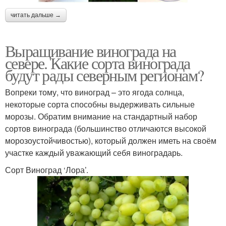
Виноград в ноябре
холодного климата
читать дальше →
Выращивание винограда на
Виноград для холодных
Виноград в
севере. Какие сорта винограда
регионов
архангельской области
будут рады северным регионам?
Вопреки тому, что виноград – это ягода солнца,
некоторые сорта способны выдерживать сильные
Виноград в
Виноград в тюмени
морозы. Обратим внимание на стандартный набор
новгородской области
сортов винограда (большинство отличаются высокой
морозоустойчивостью), который должен иметь на своём
участке каждый уважающий себя виноградарь.
Виноград для
Виноград для сухого
Сорт Виноград ‘Лора’.
cеверного виноделия
вина
Виноград для
Виноград для
десертного вина
производства