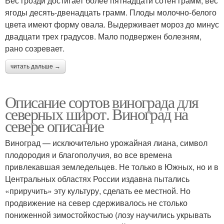
Вес грозди достигает более пятнадцати сотен грамм, вес
ягоды десять-двенадцать грамм. Плоды молочно-белого
цвета имеют форму овала. Выдерживает мороз до минус
Виноград для сухого
Виноград для
двадцати трех градусов. Мало подвержен болезням,
вина
десертного вина
рано созревает.
читать дальше →
Описание сортов винограда для
северных широт. Виноград на
севере описание
Виноград — исключительно урожайная лиана, символ
плодородия и благополучия, во все времена
привлекавшая земледельцев. Не только в Южных, но и в
Центральных областях России издавна пытались
«приручить» эту культуру, сделать ее местной. Но
продвижение на север сдерживалось не столько
пониженной зимостойкостью (лозу научились укрывать