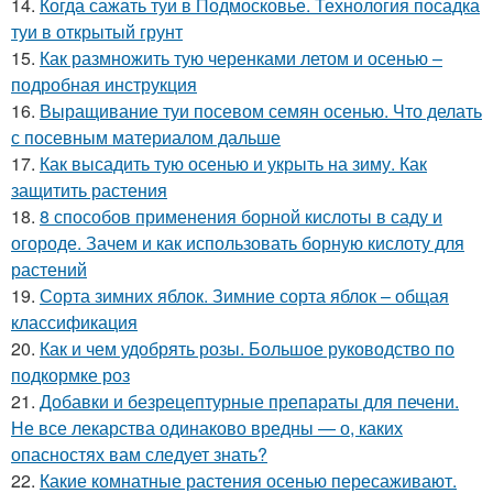
14.
Когда сажать туи в Подмосковье. Технология посадка
туи в открытый грунт
15.
Как размножить тую черенками летом и осенью –
подробная инструкция
16.
Выращивание туи посевом семян осенью. Что делать
с посевным материалом дальше
17.
Как высадить тую осенью и укрыть на зиму. Как
защитить растения
18.
8 способов применения борной кислоты в саду и
огороде. Зачем и как использовать борную кислоту для
растений
19.
Сорта зимних яблок. Зимние сорта яблок – общая
классификация
20.
Как и чем удобрять розы. Большое руководство по
подкормке роз
21.
Добавки и безрецептурные препараты для печени.
Не все лекарства одинаково вредны — о, каких
опасностях вам следует знать?
22.
Какие комнатные растения осенью пересаживают.