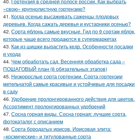
40.
Гортензия в средней полосе россии. Как выбрать
«свою» крупнолистную гортензию?
41.
Когда осенью высаживать саженцы плодовых
деревьев. Когда сажать деревья и кустарники осенью?
42.
Сорта яблонь самые вкусные. Гид по 9 сортам яблок,
которые чаще всего продаются в супермаркетах
43.
Как из шишки вырастить кедр. Особенности посадки
и ухода
44.
Чем обработать сад. Весенняя обработка сада –
ПОШАГОВЫЙ план (6 обязательных этапов)
45.
Низкорослые сорта гортензии. Сорта гортензии
метельчатой самые красивые и устойчивые для посадки
в саду
46.
Удобрение пролонгированного действия для цветов.
Ассортимент пролонгированных удобрений
47.
Сосна горная виды. Сосна горная: лучшие сорта,
фотокаталог с описанием
48.
Сорта бородатых ирисов. Ирисовая элита:
«космические» и титулованные сорта