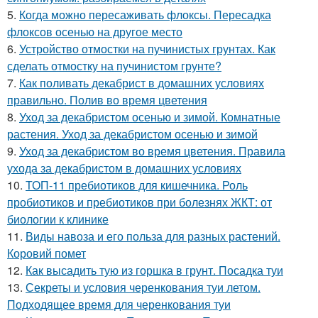
5.
Когда можно пересаживать флоксы. Пересадка
флоксов осенью на другое место
6.
Устройство отмостки на пучинистых грунтах. Как
сделать отмостку на пучинистом грунте?
7.
Как поливать декабрист в домашних условиях
правильно. Полив во время цветения
8.
Уход за декабристом осенью и зимой. Комнатные
растения. Уход за декабристом осенью и зимой
9.
Уход за декабристом во время цветения. Правила
ухода за декабристом в домашних условиях
10.
ТОП-11 пребиотиков для кишечника. Роль
пробиотиков и пребиотиков при болезнях ЖКТ: от
биологии к клинике
11.
Виды навоза и его польза для разных растений.
Коровий помет
12.
Как высадить тую из горшка в грунт. Посадка туи
13.
Секреты и условия черенкования туи летом.
Подходящее время для черенкования туи