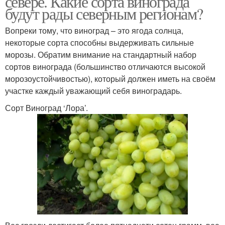
севере. Какие сорта винограда
будут рады северным регионам?
Вопреки тому, что виноград – это ягода солнца,
Виноград в
Виноград в
некоторые сорта способны выдерживать сильные
архангельской области
новгородской области
морозы. Обратим внимание на стандартный набор
сортов винограда (большинство отличаются высокой
морозоустойчивостью), который должен иметь на своём
участке каждый уважающий себя виноградарь.
Виноград для северных
Виноград в тюмени
широт
Сорт Виноград ‘Лора’.
Винный виноград
Виноград для вина
Виноград для белого
Виноград для красного
вина