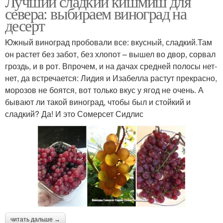
Лучший сладкий кишмиш для
севера: выбираем виноград на
десерт
Виноград для северных
Южный виноград пробовали все: вкусный, сладкий.Там
Винный виноград
районов
он растет без забот, без хлопот – вышел во двор, сорвал
гроздь, и в рот. Впрочем, и на дачах средней полосы нет-
нет, да встречается: Лидия и Изабелла растут прекрасно,
морозов не боятся, вот только вкус у ягод не очень. А
Виноград для
Черный виноград
бывают ли такой виноград, чтобы был и стойкий и
подмосковья
сладкий? Да! И это Сомерсет Сидлис
Виноград на севере
Виноград в ноябре
Виноград для
Виноград для холодных
холодного климата
регионов
читать дальше →