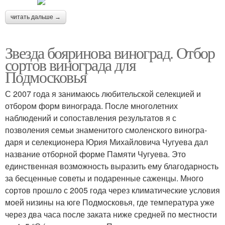
читать дальше →
Звезда бояринова виноград. Отбор
сортов винограда для
Подмосковья
С 2007 года я занимаюсь любительской селекцией и
отбором форм винограда. После многолетних
наблюдений и сопо­ставления результатов я с
позволения се­мьи знаменитого смоленского виногра­
даря и селекционера Юрия Михайловича Чугуева дал
название отборной форме Памяти Чугуева. Это
единственная воз­можность выразить ему благодарность
за бесценные советы и подаренные са­женцы. Много
сортов прошло с 2005 года через климатические условия
моей низи­ны на юге Подмосковья, где температу­ра уже
через два часа после заката ниже средней по местности