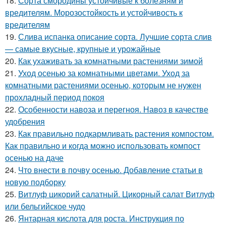
18.
Сорта смородины устойчивые к болезням и
вредителям. Морозостойкость и устойчивость к
вредителям
19.
Слива испанка описание сорта. Лучшие сорта слив
— самые вкусные, крупные и урожайные
20.
Как ухаживать за комнатными растениями зимой
21.
Уход осенью за комнатными цветами. Уход за
комнатными растениями осенью, которым не нужен
прохладный период покоя
22.
Особенности навоза и перегноя. Навоз в качестве
удобрения
23.
Как правильно подкармливать растения компостом.
Как правильно и когда можно использовать компост
осенью на даче
24.
Что внести в почву осенью. Добавление статьи в
новую подборку
25.
Витлуф цикорий салатный. Цикорный салат Витлуф
или бельгийское чудо
26.
Янтарная кислота для роста. Инструкция по