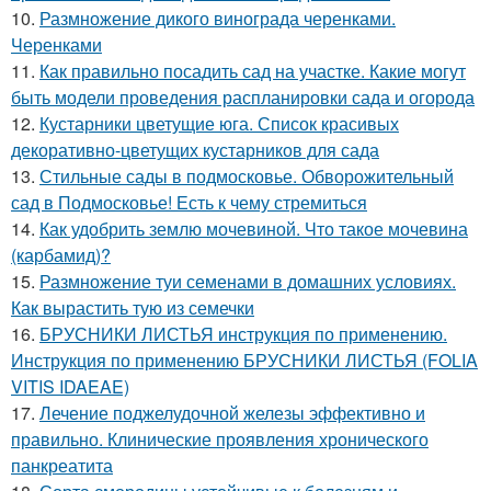
10.
Размножение дикого винограда черенками.
Черенками
11.
Как правильно посадить сад на участке. Какие могут
быть модели проведения распланировки сада и огорода
12.
Кустарники цветущие юга. Список красивых
декоративно-цветущих кустарников для сада
13.
Стильные сады в подмосковье. Обворожительный
сад в Подмосковье! Есть к чему стремиться
14.
Как удобрить землю мочевиной. Что такое мочевина
(карбамид)?
15.
Размножение туи семенами в домашних условиях.
Как вырастить тую из семечки
16.
БРУСНИКИ ЛИСТЬЯ инструкция по применению.
Инструкция по применению БРУСНИКИ ЛИСТЬЯ (FOLIA
VITIS IDAEAE)
17.
Лечение поджелудочной железы эффективно и
правильно. Клинические проявления хронического
панкреатита