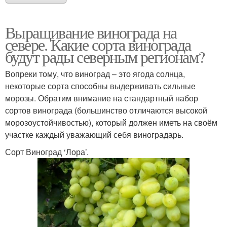
Выращивание винограда на
Виноград в
Виноград в
севере. Какие сорта винограда
архангельской области
новгородской области
будут рады северным регионам?
Вопреки тому, что виноград – это ягода солнца,
некоторые сорта способны выдерживать сильные
Виноград в тюмени
морозы. Обратим внимание на стандартный набор
сортов винограда (большинство отличаются высокой
морозоустойчивостью), который должен иметь на своём
участке каждый уважающий себя виноградарь.
Сорт Виноград ‘Лора’.