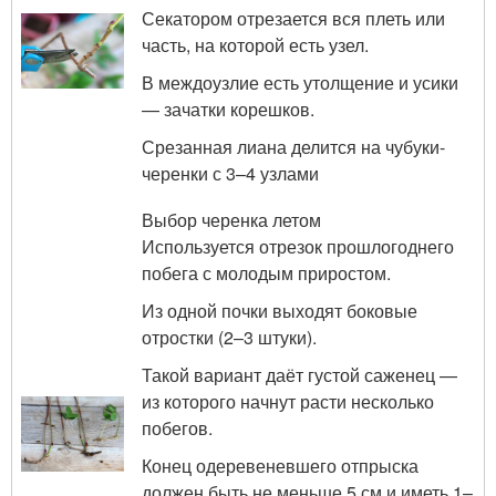
Секатором отрезается вся плеть или
часть, на которой есть узел.
В междоузлие есть утолщение и усики
— зачатки корешков.
Срезанная лиана делится на чубуки-
черенки с 3–4 узлами
Выбор черенка летом
Используется отрезок прошлогоднего
побега с молодым приростом.
Из одной почки выходят боковые
отростки (2–3 штуки).
Такой вариант даёт густой саженец —
из которого начнут расти несколько
побегов.
Конец одеревеневшего отпрыска
должен быть не меньше 5 см и иметь 1–