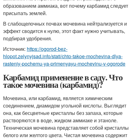
образованием аммиака, вот почему карбамид следует
присыпать землей.
В слабощелочных почвах мочевина нейтрализуется и
эффект сводится к нулю, этот факт нужно учитывать,
подбирая удобрения.
Источник:
https://ogorod-bez-
hlopot.zelynyjsad.info/stati/chto-takoe-mochevina-dlya-
rasteniy-pochemu-ya-primenyayu-mochevinu-v-ogorode
Карбамид применение в саду. Что
такое мочевина (карбамид)?
Мочевина, или карбамид, является химическим
соединением, диамидом угольной кислоты. Выглядит
она, как бесцветные кристаллы без запаха, которые
растворяются в воде, жидком аммиаке и этаноле.
Техническая мочевина представляет собой кристаллы
белого или желтого цвета. Чистая мочевина содержит