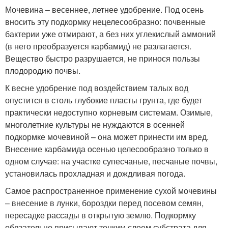
Мочевина – весеннее, летнее удобрение. Под осень
вносить эту подкормку нецелесообразно: почвенные
бактерии уже отмирают, а без них углекислый аммоний
(в него преобразуется карбамид) не разлагается.
Вещество быстро разрушается, не принося пользы
плодородию почвы.
К весне удобрение под воздействием талых вод
опустится в столь глубокие пласты грунта, где будет
практически недоступно корневым системам. Озимые,
многолетние культуры не нуждаются в осенней
подкормке мочевиной – она может принести им вред.
Внесение карбамида осенью целесообразно только в
одном случае: на участке супесчаные, песчаные почвы,
установилась прохладная и дождливая погода.
Самое распространенное применение сухой мочевины
– внесение в лунки, бороздки перед посевом семян,
пересадке рассады в открытую землю. Подкормку
обязательно присыпают тонким слоем субстрата для