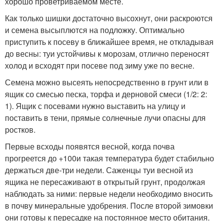
хорошо проветриваемом месте.
Как только шишки достаточно высохнут, они раскроются
и семена высыплются на подложку. Оптимально
приступить к посеву в ближайшее время, не откладывая
до весны: туи устойчивы к морозам, отлично переносят
холод и всходят при посеве под зиму уже по весне.
Семена можно высеять непосредственно в грунт или в
ящик со смесью песка, торфа и дерновой смеси (1/2: 2:
1). Ящик с посевами нужно выставить на улицу и
поставить в тени, прямые солнечные лучи опасны для
ростков.
Первые всходы появятся весной, когда почва
прогреется до +10
0
и такая температура будет стабильно
держаться две-три недели. Саженцы туи весной из
ящика не пересаживают в открытый грунт, продолжая
наблюдать за ними: первые недели необходимо вносить
в почву минеральные удобрения. После второй зимовки
они готовы к пересадке на постоянное место обитания.