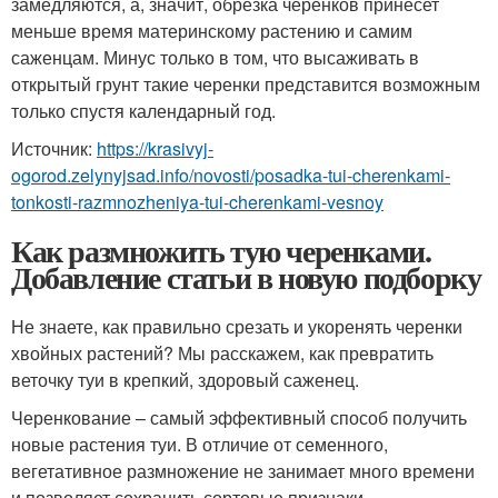
замедляются, а, значит, обрезка черенков принесет
меньше время материнскому растению и самим
саженцам. Минус только в том, что высаживать в
открытый грунт такие черенки представится возможным
только спустя календарный год.
Источник:
https://krasivyj-
ogorod.zelynyjsad.info/novosti/posadka-tui-cherenkami-
tonkosti-razmnozheniya-tui-cherenkami-vesnoy
Как размножить тую черенками.
Добавление статьи в новую подборку
Не знаете, как правильно срезать и укоренять черенки
хвойных растений? Мы расскажем, как превратить
веточку туи в крепкий, здоровый саженец.
Черенкование – самый эффективный способ получить
новые растения туи. В отличие от семенного,
вегетативное размножение не занимает много времени
и позволяет сохранить сортовые признаки.