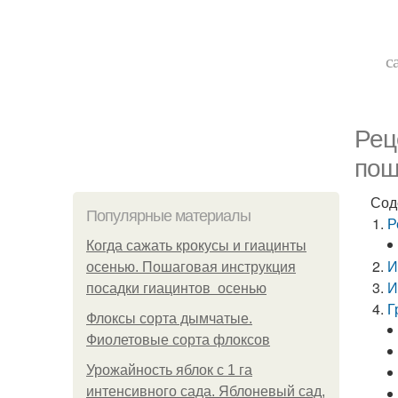
с
Рец
пош
Сод
Популярные материалы
Р
Когда сажать крокусы и гиацинты
И
осенью. Пошаговая инструкция
И
посадки гиацинтов осенью
Г
Флоксы сорта дымчатые.
Фиолетовые сорта флоксов
Урожайность яблок с 1 га
интенсивного сада. Яблоневый сад,