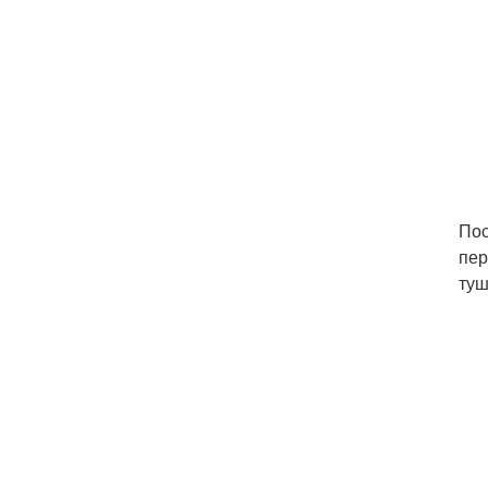
Пос
пер
туш