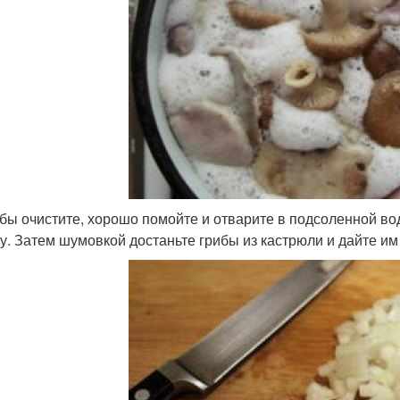
бы очистите, хорошо помойте и отварите в подсоленной во
у. Затем шумовкой достаньте грибы из кастрюли и дайте им