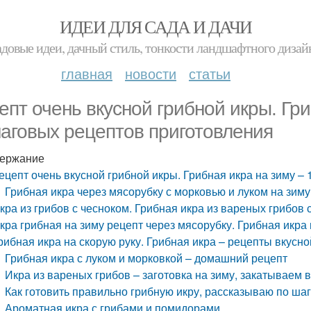
ИДЕИ ДЛЯ САДА И ДАЧИ
адовые идеи, дачный стиль, тонкости ландшафтного дизай
главная
новости
статьи
епт очень вкусной грибной икры. Гри
аговых рецептов приготовления
ержание
ецепт очень вкусной грибной икры. Грибная икра на зиму –
Грибная икра через мясорубку с морковью и луком на зиму
кра из грибов с чесноком. Грибная икра из вареных грибов 
кра грибная на зиму рецепт через мясорубку. Грибная икра
рибная икра на скорую руку. Грибная икра – рецепты вкусн
Грибная икра с луком и морковкой – домашний рецепт
Икра из вареных грибов – заготовка на зиму, закатываем 
Как готовить правильно грибную икру, рассказываю по ша
Ароматная икра с грибами и помидорами