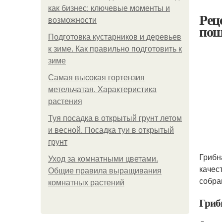
как бизнес: ключевые моменты и
Рец
возможности
пош
Подготовка кустарников и деревьев
к зиме. Как правильно подготовить к
зиме
Самая высокая гортензия
метельчатая. Характеристика
растения
Туя посадка в открытый грунт летом
и весной. Посадка туи в открытый
грунт
Грибн
Уход за комнатными цветами.
качес
Общие правила выращивания
собра
комнатных растений
Гриб