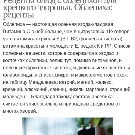
крепкого здоровья. Облепиха:
рецепты
Облепиха — настоящая осенняя ягода-кладовая.
Витамина С в ней больше, чем в цитрусовых. Не говоря
уж о витаминах группы В (В1, В2, фолиевая кислота),
витамина красоты и молодости Е, редких К и РР. Список
полезных веществ, которые содержатся в ягодах и
косточках облепихи, велик: тут, помимо витаминов, и
полезные фруктовые кислоты, и дубильные вещества, и
флавоноиды, а список микро- и макроэлементов похож
на таблицу Менделеева: натрий, магний, железо,
кремний, алюминий, свинец, никель, марганец, стронций,
молибден… Благодаря такому составу облепиха
считается универсальным природным средством от
многих хворей.