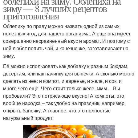
облепихи на зиму. Облепиха на
зиму — 8 лучших рецептов
приготовления
Облепиху по праву можно назвать одной из самых
Домашний рецепт
Вкусные рецепты
полезных ягод для нашего организма. А еще она имеет
совершенно несравненный вкус и аромат. И поэтому с
ней любят попить чай, и конечно же, заготавливают на
зиму.
Рецепты в домашних
условиях
Её можно использовать как добавку к разным блюдам,
десертам, или как начинку для выпечки. А сколько можно
сделать из нее: и компот, и варенье, и желе, и сок, и
много чего еще. Чего стоит только желе, ммм… Вы
пробовали? Это потрясающе вкусно! А компоты, это
вообще находка – так удобно на праздник, например,
открыть баночку. А главное, что это полностью
натуральный продукт!