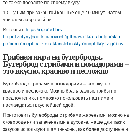
то также посолите по своему вкусу.
10. Тушим при закрытой крышке еще 10 минут. Затем
убираем лавровый лист.
Источник:
https://ogorod-bez-
hlopot.zelynyjsad.info/novosti/gribnaya-ikra-s-bolgarskim-
percem-recept-na-zimu-klassicheskiy-recept-ikry-iz-gribov
Грибная икра на бутерброды.
Бутерброд с грибами и помидорами –
это вкусно, красиво и несложно
Бутерброд с грибами и помидорами – это вкусно,
красиво и несложно. Можно брать разные грибы по
предпочтению, немножко поколдовать над ними и
наслаждаться вкуснейшей едой.
Приготовить бутерброды с грибами жареными можно на
сковороде или запеченными в духовке. Чаще для таких
закусок используют шампиньоны, как более доступные и