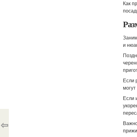
Как п
посад
Раз
Заним
и нюа
Поздн
черен
приго
Если 
могут
Если 
укоре
перес
⇦
Важно
прижи