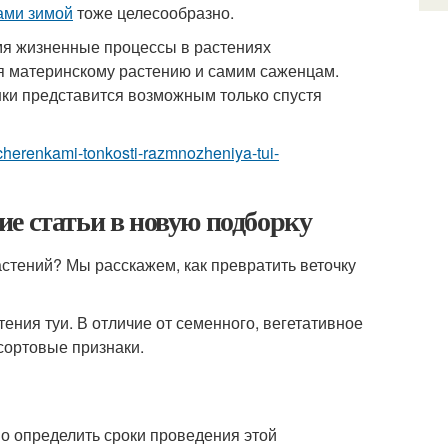
ами зимой
тоже целесообразно.
ремя жизненные процессы в растениях
мя материнскому растению и самим саженцам.
енки представится возможным только спустя
i-cherenkami-tonkosti-razmnozheniya-tui-
е статьи в новую подборку
астений? Мы расскажем, как превратить веточку
ния туи. В отличие от семенного, вегетативное
сортовые признаки.
о определить сроки проведения этой