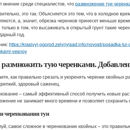
т мнение среди специалистов, что
размножение туи черенк
вительно, это так. Объясняется это тем, что в холодное в
ляются, а, значит, обрезка черенков принесет меньше вре
 только в том, что высаживать в открытый грунт такие чер
дарный год.
ник:
https://krasivyj-ogorod.zelynyjsad.info/novosti/posadka-tu
nkami-vesnoy
 размножить тую черенками. Добавлени
аете, как правильно срезать и укоренять черенки хвойных р
 крепкий, здоровый саженец.
кование – самый эффективный способ получить новые расте
ожение не занимает много времени и позволяет сохранить 
и черенкования туи
уй, самое сложное в черенковании хвойных – это правильн