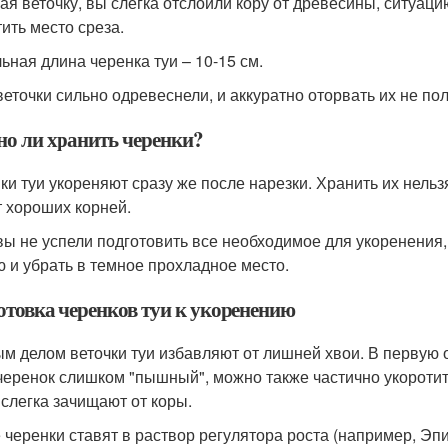
ая веточку, вы слегка отслоили кору от древесины, ситуа
тить место среза.
ьная длина черенка туи – 10-15 см.
веточки сильно одревеснели, и аккуратно оторвать их не пол
о ли хранить черенки?
ки туи укореняют сразу же после нарезки. Хранить их нельзя
т хороших корней.
вы не успели подготовить все необходимое для укоренения
ю и убрать в темное прохладное место.
отовка черенков туи к укоренению
м делом веточки туи избавляют от лишней хвои. В первую о
черенок слишком "пышный", можно также частично укоротить
 слегка зачищают от коры.
 черенки ставят в раствор регулятора роста (например, Эпин