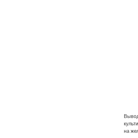
Вывод
культ
на же