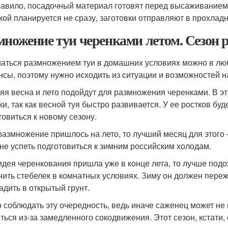
равило, посадочный материал готовят перед высаживанием 
кой планируется не сразу, заготовки отправляют в прохла
множение туи черенками летом. Сезон
аться размножением туи в домашних условиях можно в люб
нсы, поэтому нужно исходить из ситуации и возможностей 
яя весна и лето подойдут для размножения черенками. В эт
ки, так как весной туя быстро развивается. У ее ростков бу
товиться к новому сезону.
размножение пришлось на лето, то лучший месяц для этого –
 не успеть подготовиться к зимним российским холодам.
идея черенкования пришла уже в конце лета, то лучше подо
нить стебелек в комнатных условиях. Зиму он должен переж
адить в открытый грунт.
 соблюдать эту очередность, ведь иначе саженец может не
ться из-за замедленного сокодвижения. Этот сезон, кстати