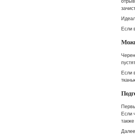
отрыв
зачис
Идеал
Если 
Можн
Черен
пустя
Если 
ткань
Подг
Первы
Если 
также
Далее