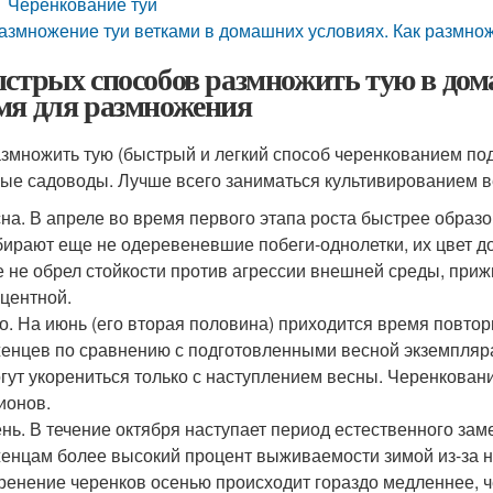
Черенкование туи
азмножение туи ветками в домашних условиях. Как размнож
ыстрых способов размножить тую в до
мя для размножения
азмножить тую (быстрый и легкий способ черенкованием по
ые садоводы. Лучше всего заниматься культивированием в
на. В апреле во время первого этапа роста быстрее образ
ирают еще не одеревеневшие побеги-однолетки, их цвет 
 не обрел стойкости против агрессии внешней среды, приж
центной.
о. На июнь (его вторая половина) приходится время повтор
енцев по сравнению с подготовленными весной экземплярам
гут укорениться только с наступлением весны. Черенкован
ионов.
нь. В течение октября наступает период естественного за
енцам более высокий процент выживаемости зимой из-за не
ренение черенков осенью происходит гораздо медленнее, ч