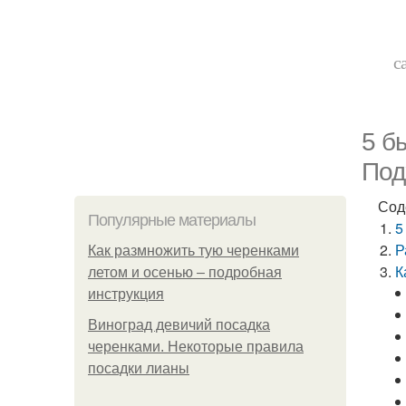
с
5 б
Под
Сод
Популярные материалы
5
Р
Как размножить тую черенками
К
летом и осенью – подробная
инструкция
Виноград девичий посадка
черенками. Некоторые правила
посадки лианы