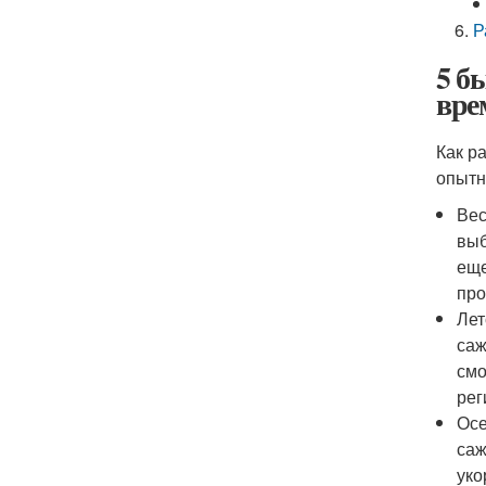
Р
5 б
вре
Как р
опытн
Вес
выб
еще
про
Лет
саж
смо
рег
Осе
саж
уко