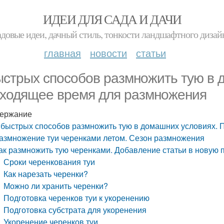
ИДЕИ ДЛЯ САДА И ДАЧИ
адовые идеи, дачный стиль, тонкости ландшафтного дизай
главная
новости
статьи
ыстрых способов размножить тую в 
ходящее время для размножения
ержание
 быстрых способов размножить тую в домашних условиях.
азмножение туи черенками летом. Сезон размножения
ак размножить тую черенками. Добавление статьи в новую 
Сроки черенкования туи
Как нарезать черенки?
Можно ли хранить черенки?
Подготовка черенков туи к укоренению
Подготовка субстрата для укоренения
Укоренение черенков туи