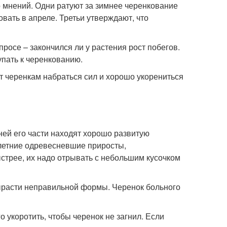
о мнений. Одни ратуют за зимнее черенкование
вать в апреле. Третьи утверждают, что
росе – закончился ли у растения рост побегов.
упать к черенкованию.
т черенкам набраться сил и хорошо укорениться
ней его части находят хорошо развитую
-летние одревесневшие приросты,
стрее, их надо отрывать с небольшим кусочком
вырасти неправильной формы. Черенок больного
 укоротить, чтобы черенок не загнил. Если