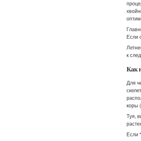
проце
хвойн
оптим
Главн
Если 
Летне
к сле
Как 
Для ч
скеле
распо
коры (
Туя, 
расте
Если 