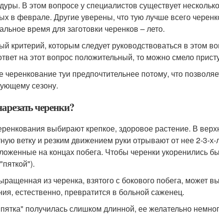
дуры. В этом вопросе у специалистов существует нескольк
ых в феврале. Другие уверены, что тую лучше всего черенко
альное время для заготовки черенков – лето.
ый критерий, которым следует руководствоваться в этом воп
ответ на этот вопрос положительный, то можно смело прист
е черенкование туи предпочтительнее потому, что позволяе
дующему сезону.
нарезать черенки?
еренкования выбирают крепкое, здоровое растение. В верх
тную ветку и резким движением руки отрывают от нее 2-3-х
ложенные на концах побега. Чтобы черенки укоренились бы
"пяткой").
выращенная из черенка, взятого с бокового побега, может 
ния, естественно, превратится в больной саженец.
"пятка" получилась слишком длинной, ее желательно немного