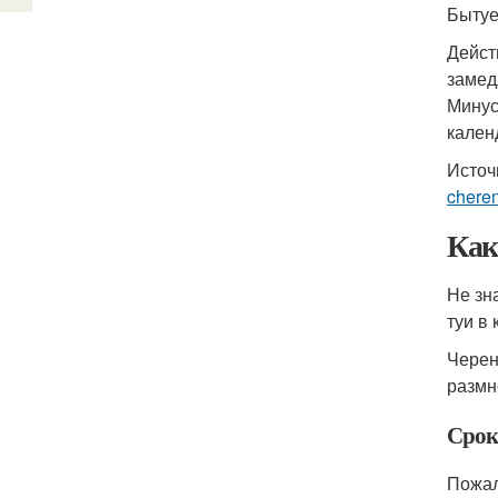
Бытуе
Дейст
замед
Минус
кален
Источ
chere
Как
Не зн
туи в
Черен
размн
Срок
Пожал