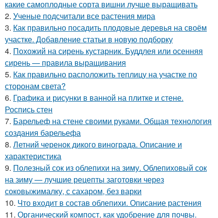
какие самоплодные сорта вишни лучше выращивать
2.
Ученые подсчитали все растения мира
3.
Как правильно посадить плодовые деревья на своём
участке. Добавление статьи в новую подборку
4.
Похожий на сирень кустарник. Буддлея или осенняя
сирень — правила выращивания
5.
Как правильно расположить теплицу на участке по
сторонам света?
6.
Графика и рисунки в ванной на плитке и стене.
Роспись стен
7.
Барельеф на стене своими руками. Общая технология
создания барельефа
8.
Летний черенок дикого винограда. Описание и
характеристика
9.
Полезный сок из облепихи на зиму. Облепиховый сок
на зиму — лучшие рецепты заготовки через
соковыжималку, с сахаром, без варки
10.
Что входит в состав облепихи. Описание растения
11.
Органический компост, как удобрение для почвы.