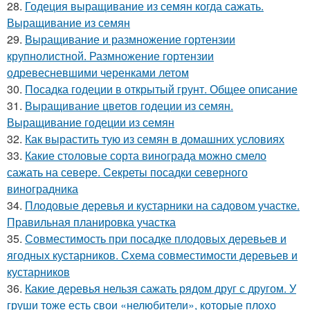
28.
Годеция выращивание из семян когда сажать.
Выращивание из семян
29.
Выращивание и размножение гортензии
крупнолистной. Размножение гортензии
одревесневшими черенками летом
30.
Посадка годеции в открытый грунт. Общее описание
31.
Выращивание цветов годеции из семян.
Выращивание годеции из семян
32.
Как вырастить тую из семян в домашних условиях
33.
Какие столовые сорта винограда можно смело
сажать на севере. Секреты посадки северного
виноградника
34.
Плодовые деревья и кустарники на садовом участке.
Правильная планировка участка
35.
Совместимость при посадке плодовых деревьев и
ягодных кустарников. Схема совместимости деревьев и
кустарников
36.
Какие деревья нельзя сажать рядом друг с другом. У
груши тоже есть свои «нелюбители», которые плохо