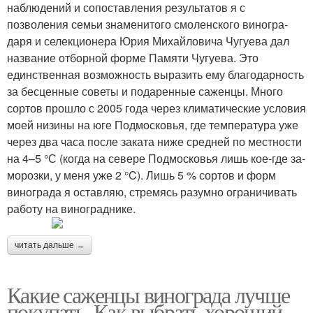
наблюдений и сопо­ставления результатов я с
позволения се­мьи знаменитого смоленского виногра­
даря и селекционера Юрия Михайловича Чугуева дал
название отборной форме Памяти Чугуева. Это
единственная воз­можность выразить ему благодарность
за бесценные советы и подаренные са­женцы. Много
сортов прошло с 2005 года через климатические условия
моей низи­ны на юге Подмосковья, где температу­ра уже
через два часа после заката ниже средней по местности
на 4–5 °С (когда на севере Подмосковья лишь кое­-где за­
морозки, у меня уже ­2 °C). Лишь 5 % сортов и форм
винограда я оставляю, стремясь разумно ограничивать
работу на винограднике.
читать дальше →
Какие саженцы винограда лучше
покупать. Как выбрать хороший