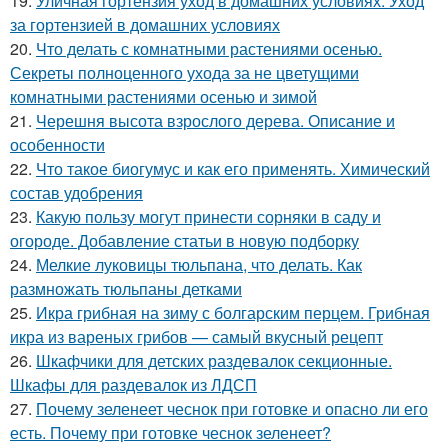
19.
Уличная гортензия уход в домашних условиях. Уход
за гортензией в домашних условиях
20.
Что делать с комнатными растениями осенью.
Секреты полноценного ухода за не цветущими
комнатными растениями осенью и зимой
21.
Черешня высота взрослого дерева. Описание и
особенности
22.
Что такое биогумус и как его применять. Химический
состав удобрения
23.
Какую пользу могут принести сорняки в саду и
огороде. Добавление статьи в новую подборку
24.
Мелкие луковицы тюльпана, что делать. Как
размножать тюльпаны детками
25.
Икра грибная на зиму с болгарским перцем. Грибная
икра из вареных грибов — самый вкусный рецепт
26.
Шкафчики для детских раздевалок секционные.
Шкафы для раздевалок из ЛДСП
27.
Почему зеленеет чеснок при готовке и опасно ли его
есть. Почему при готовке чеснок зеленеет?