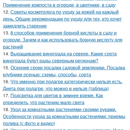
Применение компоста в огороде, в цветнике, в саду
12.
Советы косметолога по уходу за кожей на каждый
день. Общие рекомендации по уходу для тех, кто хочет
замедлить старение
13.
8 способов применения борной кислоты в саду и
огороде. Зачем и как использовать борную кислоту для
растений
14.
Выращивание винограда на севере. Какие сорта
винограда будут рады северным регионам?
15.
Осенние сроки посадки садовой земляники. Посадка
клубники осенью: схемы, способы, сорта
16.
Что именно при подагре категорически нельзя есть.
Диета при подагре, что можно и нельзя (таблица)
17.
Подсветка для цветов в зимнее время. Как
определить, что растению мало света
18.
Уход за комнатными растениями своими руками.
Особенности ухода за комнатными растениями: приемы
полива (с фото и видео)