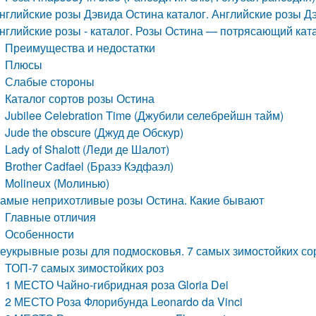
нглийские розы Дэвида Остина каталог. Английские розы Д
нглийские розы - каталог. Розы Остина — потрясающий ката
Преимущества и недостатки
Плюсы
Слабые стороны
Каталог сортов розы Остина
Jubilee Celebration Time (Джубили селебрейшн тайм)
Jude the obscure (Джуд де Обскур)
Lady of Shalott (Леди де Шалот)
Brother Cadfael (Бразэ Кэдфаэл)
Molineux (Молинью)
амые неприхотливые розы Остина. Какие бывают
Главные отличия
Особенности
еукрывные розы для подмосковья. 7 самых зимостойких сор
ТОП-7 самых зимостойких роз
1 МЕСТО Чайно-гибридная роза Gloria Dei
2 МЕСТО Роза Флорибунда Leonardo da Vinci