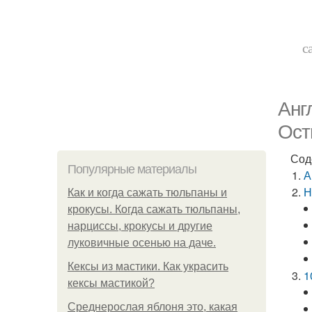
с
Анг
Ост
Сод
Популярные материалы
А
Н
Как и когда сажать тюльпаны и
крокусы. Когда сажать тюльпаны,
нарциссы, крокусы и другие
луковичные осенью на даче.
Кексы из мастики. Как украсить
1
кексы мастикой?
Среднерослая яблоня это, какая