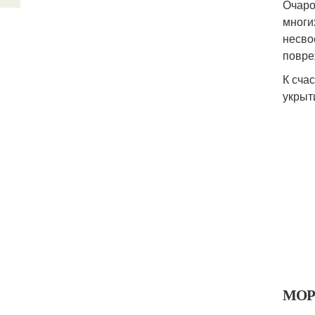
Очаро
многи
несво
повре
К сча
укрыт
МОР