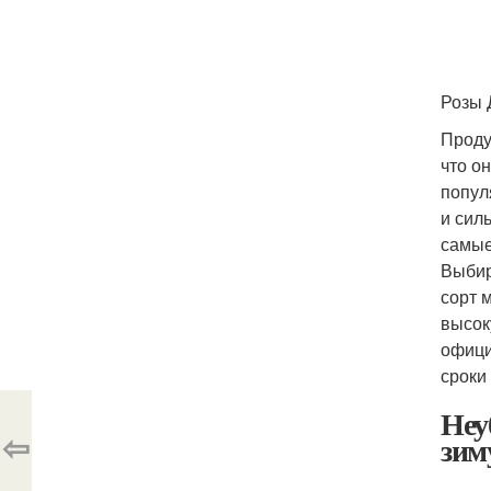
Розы 
Проду
что о
попул
и сил
самые
Выбир
сорт 
высок
офици
сроки
Неу
⇦
зим