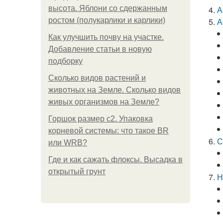
высота. Яблони со сдержанным
А
ростом (полукарлики и карлики)
А
Как улучшить почву на участке.
Добавление статьи в новую
подборку
Сколько видов растений и
животных на Земле. Сколько видов
живых организмов на Земле?
Горшок размер с2. Упаковка
корневой системы: что такое BR
С
или WRB?
Где и как сажать флоксы. Высадка в
открытый грунт
Н