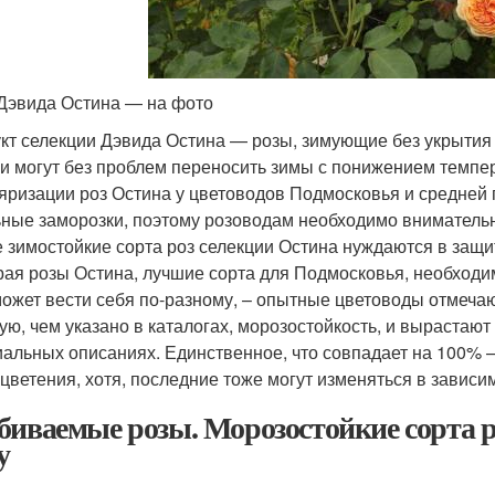
Дэвида Остина — на фото
кт селекции Дэвида Остина — розы, зимующие без укрытия да
ни могут без проблем переносить зимы с понижением темпе
яризации роз Остина у цветоводов Подмосковья и средней п
ьные заморозки, поэтому розоводам необходимо внимательн
 зимостойкие сорта роз селекции Остина нуждаются в защи
ая розы Остина, лучшие сорта для Подмосковья, необходимо
может вести себя по-разному, – опытные цветоводы отмечаю
ую, чем указано в каталогах, морозостойкость, и вырастают
альных описаниях. Единственное, что совпадает на 100% —
 цветения, хотя, последние тоже могут изменяться в зависи
биваемые розы. Морозостойкие сорта 
у