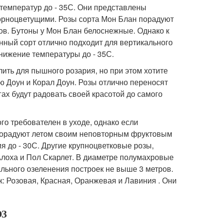
температур до - 35С. Они представлены
орноцветущими. Розы сорта Мон Блан порадуют
в. Бутоны у Мон Блан белоснежные. Однако к
нный сорт отлично подходит для вертикального
нижение температуры до - 35С.
лить для пышного розария, но при этом хотите
ью Доун и Корал Доун. Розы отлично переносят
ах будут радовать своей красотой до самого
го требователен в уходе, однако если
 порадуют летом своим неповторным фруктовым
я до - 30С. Другие крупноцветковые розы,
 Алоха и Пол Скарлет. В диаметре полумахровые
ального озеленения построек не выше 3 метров.
к: Розовая, Красная, Оранжевая и Лавиния . Они
ОЗ