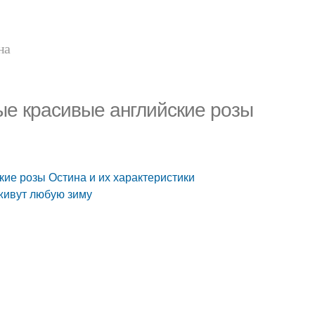
на
ые красивые английские розы
ие розы Остина и их характеристики
живут любую зиму