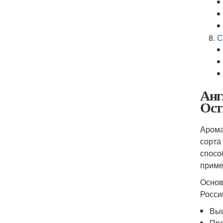
С
Анг
Ост
Арома
сорта
спосо
приме
Основ
Росси
Выс
Пре