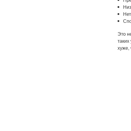
Низ
Нет
Спо
Это н
таких
хуже,