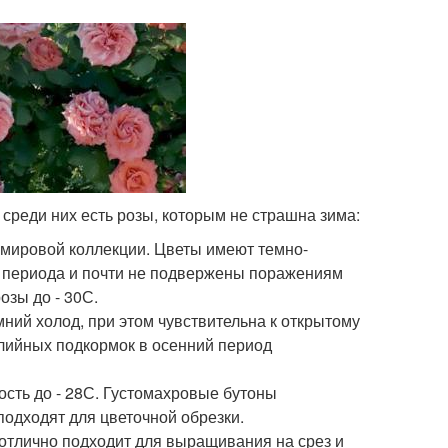
 среди них есть розы, которым не страшна зима:
мировой коллекции. Цветы имеют темно-
го периода и почти не подвержены поражениям
зы до - 30С.
мний холод, при этом чувствительна к открытому
алийных подкормок в осенний период
ость до - 28С. Густомахровые бутоны
подходят для цветочной обрезки.
 отлично подходит для выращивания на срез и