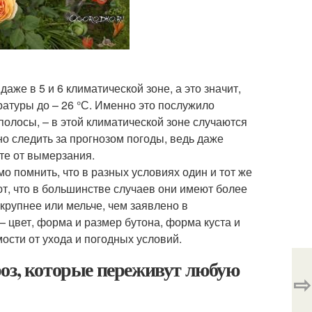
же в 5 и 6 климатической зоне, а это значит,
ратуры до – 26 °С. Именно это послужило
олосы, – в этой климатической зоне случаются
о следить за прогнозом погоды, ведь даже
те от вымерзания.
 помнить, что в разных условиях один и тот же
т, что в большинстве случаев они имеют более
 крупнее или мельче, чем заявлено в
 цвет, форма и размер бутона, форма куста и
мости от ухода и погодных условий.
роз, которые переживут любую
⇨