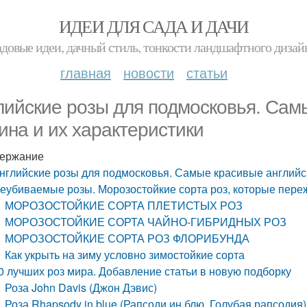
ИДЕИ ДЛЯ САДА И ДАЧИ
адовые идеи, дачный стиль, тонкости ландшафтного дизай
главная
новости
статьи
лийские розы для подмосковья. Сам
ина и их характеристики
ержание
нглийские розы для подмосковья. Самые красивые английск
еубиваемые розы. Морозостойкие сорта роз, которые пере
МОРОЗОСТОЙКИЕ СОРТА ПЛЕТИСТЫХ РОЗ
МОРОЗОСТОЙКИЕ СОРТА ЧАЙНО-ГИБРИДНЫХ РОЗ
МОРОЗОСТОЙКИЕ СОРТА РОЗ ФЛОРИБУНДА
Как укрыть на зиму условно зимостойкие сорта
0 лучших роз мира. Добавление статьи в новую подборку
Роза John Davis (Джон Дэвис)
Роза Rhapsody in blue (Рапсоди ин блю, Голубая рапсодия)