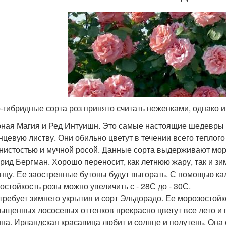
-гибридные сорта роз принято считать неженками, однако и
ная Магия и Ред Интуишн. Это самые настоящие шедевры 
нцевую листву. Они обильно цветут в течении всего тепло
нистостью и мучной росой. Данные сорта выдерживают моро
рид Бергман. Хорошо переносит, как летнюю жару, так и зи
нцу. Ее заостренные бутоны будут выгорать. С помощью к
остойкость розы можно увеличить с - 28С до - 30С.
требует зимнего укрытия и сорт Эльдорадо. Ее морозостойк
ыщенных лососевых оттенков прекрасно цветут все лето и 
на. Ирландская красавица любит и солнце и полутень. Она