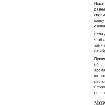
Некот
разны
своим
концу
озеле
Если 
чтоб 
зимни
октяб
Покло
обесп
арома
котор
цветк
Сторо
перен
МОР