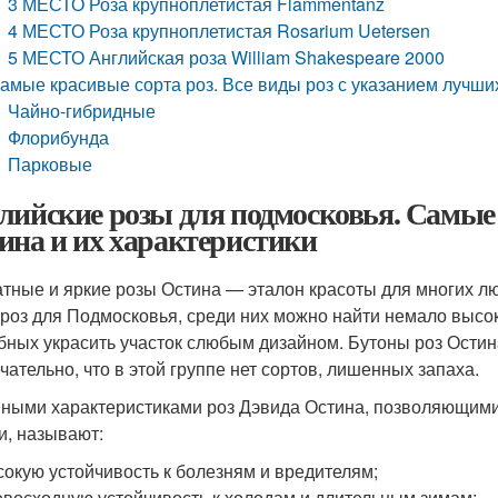
3 МЕСТО Роза крупноплетистая Flammentanz
4 МЕСТО Роза крупноплетистая Rosarium Uetersen
5 МЕСТО Английская роза William Shakespeare 2000
амые красивые сорта роз. Все виды роз с указанием лучших
Чайно-гибридные
Флорибунда
Парковые
лийские розы для подмосковья. Самые
ина и их характеристики
тные и яркие розы Остина — эталон красоты для многих лю
 роз для Подмосковья, среди них можно найти немало высо
бных украсить участок слюбым дизайном. Бутоны роз Остин
чательно, что в этой группе нет сортов, лишенных запаха.
ными характеристиками роз Дэвида Остина, позволяющими
и, называют:
окую устойчивость к болезням и вредителям;
восходную устойчивость к холодам и длительным зимам;