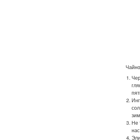
Чайно
Чер
гля
пят
Инг
сол
зим
Не 
нас
Эли