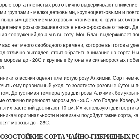
орые сорта плетистых роз отлично выдерживают снижение 
ми группами - мелкоцветковыми, крупноцветковыми и повт
 пышным цветением махровых, утонченных, крупных бутоно
 цветения розы окрашиваются в нежно-розовые оттенки. Да
ния сооружений до 4 м в высоту. Мон Блан выдерживает по
у вас нет много свободного времени, которое вы готовы уде
сад отлично выглядел, стоит обратить внимание на сорта Н
е морозы до - 28С и крупные бутоны на сильнорослых побег
ря.
нники классики оценят плетистую розу Алхимик. Сорт немно
ечить ему правильный уход, то золотисто-розовые бутоны
том. Допустимая температура для розы Алхимик без укрыти
ые отлично переносят морозы до - 35С - это Голден Ковер,
и этих растений достигают 10 см. Их используют для вертик
нникам оригинальности и новизны подойдут такие сорта, ка
осят морозы до - 28С.
ОЗОСТОЙКИЕ СОРТА ЧАЙНО-ГИБРИДНЫХ Р