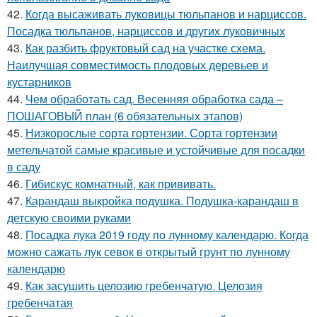
42.
Когда высаживать луковицы тюльпанов и нарциссов.
Посадка тюльпанов, нарциссов и других луковичных
43.
Как разбить фруктовый сад на участке схема.
Наилучшая совместимость плодовых деревьев и
кустарников
44.
Чем обработать сад. Весенняя обработка сада –
ПОШАГОВЫЙ план (6 обязательных этапов)
45.
Низкорослые сорта гортензии. Сорта гортензии
метельчатой самые красивые и устойчивые для посадки
в саду
46.
Гибискус комнатный, как прививать.
47.
Карандаш выкройка подушка. Подушка-карандаш в
детскую своими руками
48.
Посадка лука 2019 году по лунному календарю. Когда
можно сажать лук севок в открытый грунт по лунному
календарю
49.
Как засушить целозию гребенчатую. Целозия
гребенчатая