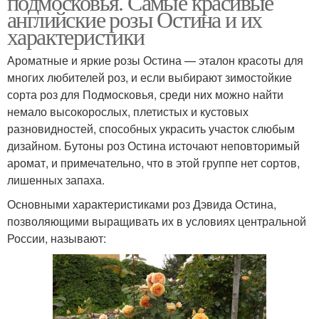
подмосковья. Самые красивые
английские розы Остина и их
характеристики
Ароматные и яркие розы Остина — эталон красоты для
Розы для посадки
Зимостойкие розы
многих любителей роз, и если выбирают зимостойкие
сорта роз для Подмосковья, среди них можно найти
немало высокорослых, плетистых и кустовых
разновидностей, способных украсить участок слюбым
Чайно-гибридная роза
Английская роза
дизайном. Бутоны роз Остина источают неповторимый
аромат, и примечательно, что в этой группе нет сортов,
лишенных запаха.
Основными характеристиками роз Дэвида Остина,
Гибридные розы
Садовые розы
позволяющими выращивать их в условиях центральной
России, называют:
Морозостойкие розы