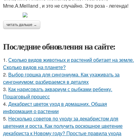
Mme.A.Meilland , и это не случайно. Это роза - легенда!
читать дальше →
Последние обновления на сайте:
1.
Сколько видов животных и растений обитает на земле.
Сколько видов на планете?
2.
Выбор горшка для сингониума. Как ухаживать за
сингониумом: разбираемся в деталях
3.
Как нарисовать аквариум с рыбками ребенку.
Пошаговый процесс
4.
Декабрист цветок уход в домашних. Общая
информация о растении
5.
Несколько советов по уходу за декабристом для
цветения и роста. Как получить роскошное цветение
декабриста к Новому году? Простые правила ухода