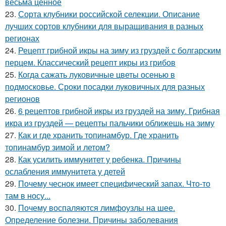
весьма ценное
23.
Сорта клубники российской селекции. Описание
лучших сортов клубники для выращивания в разных
регионах
24.
Рецепт грибной икры на зиму из груздей с болгарским
перцем. Классический рецепт икры из грибов
25.
Когда сажать луковичные цветы осенью в
подмосковье. Сроки посадки луковичных для разных
регионов
26.
6 рецептов грибной икры из груздей на зиму. Грибная
икра из груздей — рецепты пальчики оближешь на зиму
27.
Как и где хранить топинамбур. Где хранить
топинамбур зимой и летом?
28.
Как усилить иммунитет у ребенка. Причины
ослабления иммунитета у детей
29.
Почему чеснок имеет специфический запах. Что-то
там в носу...
30.
Почему воспаляются лимфоузлы на шее.
Определение болезни. Причины заболевания