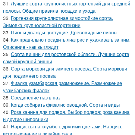
31.
Лучшие сорта крупнолистных гортензий для средней
полосы. Общие правила посадки и ухода
32.
Гортензия крупнолистная зимостойкие сорта.
Зимовка крупнолистной гортензии
33.
Пионы дважды цветущие. Древовидные пионы
34.
Как правильно посадить лиатрис и ухаживать за ним.
Описание - как выглядит
35.
Сорта вишни для ростовской области. Лучшие сорта
самой крупной вишни
36.
Сорта моркови для зимнего посева. Сорта моркови
для подзимнего посева
37.
Фиалка узамбарская размножение. Размножение
узамбарских фиалок
38.
Соединение паз в паз
39.
Когда собирать физалис овощной. Сорта и виды
40.
Роза канина для подвоя. Выбор подвоя: роза канина
и другие шиповники
41.
Нарциссы на клумбе с другими цветами. Нарцисс:
использование в дизайне сада