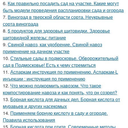
6.
Как правильно посадить сад на участке. Какие могут
быть модели проведения распланировки сада и огорода
7.
Виноград в тверской области сорта. Неукрывные
сорта винограда
8.
5 продуктов для здоровья щитовидки. Здоровье
щитовидной железы: питание
9.
Свиной навоз, как удобрение. Свиной навоз
применение на дачном участке
10.
Стильные сады в подмосковье. Обворожительный
сад в Подмосковье! Есть к чему стремиться
11.
Аспаркам инструкция по применению. Аспаркам-L
инъекции : инструкция по применению
12.
Что можно подкормить навозом. Что такое
компостирование навоза и как понять, что он созрел?
13.
Борная кислота для дачных дел. Борная кислота от
муравьев и других насекомых
14.
Применяем борную кислоту в саду и огороде.
Правила использования
15.
Борная кислота при отите. Современные методы