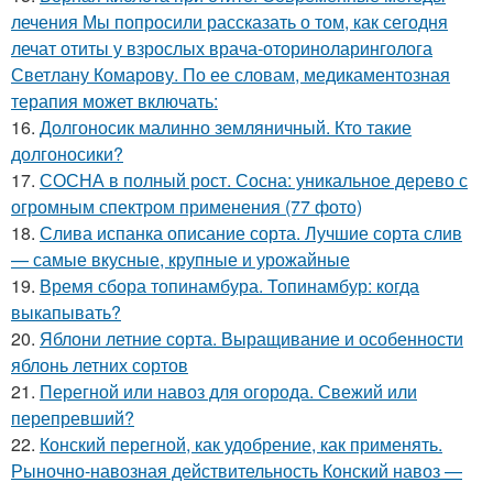
лечения Мы попросили рассказать о том, как сегодня
лечат отиты у взрослых врача-оториноларинголога
Светлану Комарову. По ее словам, медикаментозная
терапия может включать:
16.
Долгоносик малинно земляничный. Кто такие
долгоносики?
17.
СОСНА в полный рост. Сосна: уникальное дерево с
огромным спектром применения (77 фото)
18.
Слива испанка описание сорта. Лучшие сорта слив
— самые вкусные, крупные и урожайные
19.
Время сбора топинамбура. Топинамбур: когда
выкапывать?
20.
Яблони летние сорта. Выращивание и особенности
яблонь летних сортов
21.
Перегной или навоз для огорода. Свежий или
перепревший?
22.
Конский перегной, как удобрение, как применять.
Рыночно-навозная действительность Конский навоз —