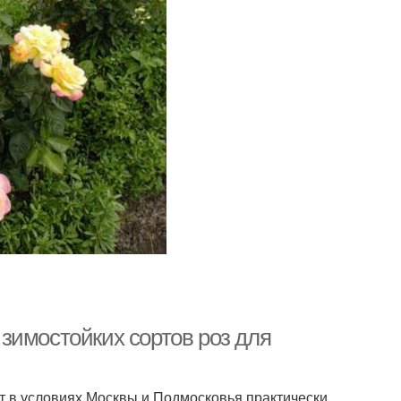
зимостойких сортов роз для
т в условиях Москвы и Подмосковья практически