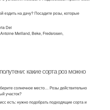
ой ездить на дачу? Посадите розы, которые
ia Dei
ntoine Meilland, Beke, Fredsrosen,
олутени: какие сорта роз можно
ыберите солнечное место… Розы действительно
тый участок?
исс есть: нужно подобрать подходящие сорта и