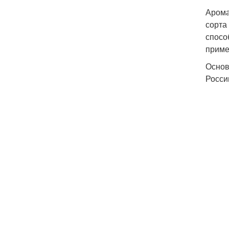
Арома
сорта
спосо
приме
Основ
Росси