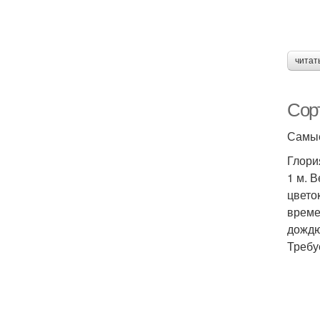
читат
Сор
Самые
Глори
1 м. 
цвето
време
дождю
Требу