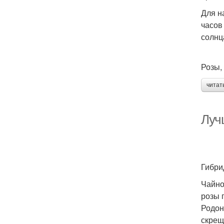
Для н
часов
солнца
Розы,
читат
Луч
Гибри
Чайно
розы 
Родон
скрещ