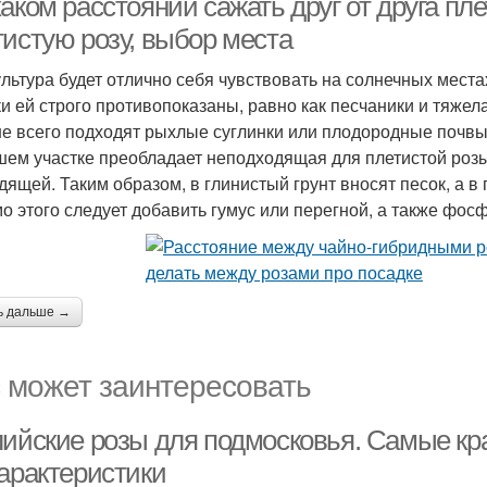
аком расстоянии сажать друг от друга пл
тистую розу, выбор места
ультура будет отлично себя чувствовать на солнечных мес
ки ей строго противопоказаны, равно как песчаники и тяжел
е всего подходят рыхлые суглинки или плодородные почвы
шем участке преобладает неподходящая для плетистой розы 
дящей. Таким образом, в глинистый грунт вносят песок, а в 
о этого следует добавить гумус или перегной, а также фос
ь дальше →
 может заинтересовать
лийские розы для подмосковья. Самые кр
характеристики