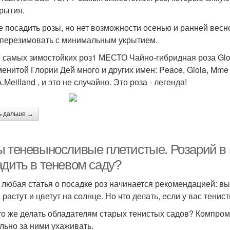
крытия.
е посадить розы, но нет возможности осенью и ранней весн
 перезимовать с минимальным укрытием.
 самых зимостойких роз1 МЕСТО Чайно-гибридная роза Glor
менитой Глории Дей много и других имен: Peace, Gioia, Mme A
Meilland , и это не случайно. Это роза - легенда!
ь дальше →
ы теневыносливые плетистые. Розарий в п
адить в теневом саду?
 любая статья о посадке роз начинается рекомендацией: в
растут и цветут на солнце. Но что делать, если у вас тенис
что же делать обладателям старых тенистых садов? Компром
льно за ними ухаживать.