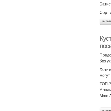
Батис
Сорт и
читат
Кус
пос
Предс
без у
Хотит
могут
ТОП-7
У зна
Mme.A.