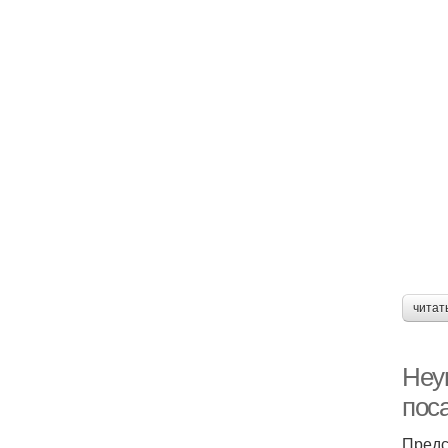
читат
Неу
пос
Предс