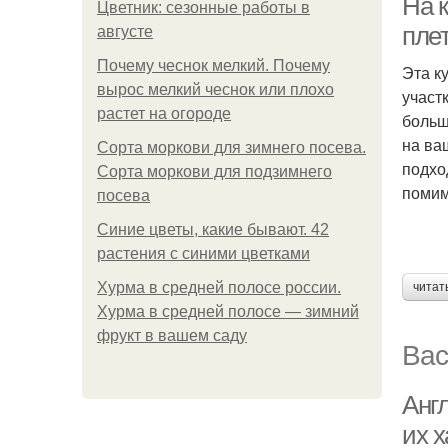
На к
Цветник: сезонные работы в
пле
августе
Почему чеснок мелкий. Почему
Эта к
вырос мелкий чеснок или плохо
участ
растет на огороде
больш
на ва
Сорта моркови для зимнего посева.
подхо
Сорта моркови для подзимнего
помим
посева
Синие цветы, какие бывают. 42
растения с синими цветками
Хурма в средней полосе россии.
читат
Хурма в средней полосе — зимний
фрукт в вашем саду
Вас
Анг
их 