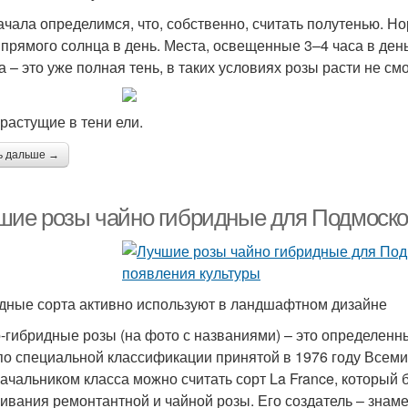
ачала определимся, что, собственно, считать полутенью. Н
 прямого солнца в день. Места, освещенные 3–4 часа в ден
 – это уже полная тень, в таких условиях розы расти не смо
 растущие в тени ели.
ь дальше →
шие розы чайно гибридные для Подмоско
дные сорта активно используют в ландшафтном дизайне
-гибридные розы (на фото с названиями) – это определен
по специальной классификации принятой в 1976 году Всем
ачальником класса можно считать сорт La France, который б
ивания ремонтантной и чайной розы. Его создатель – знам