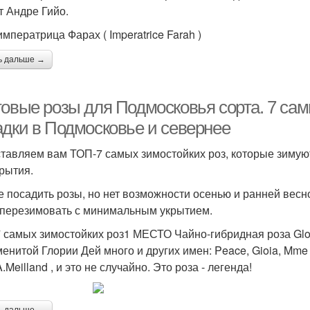
т Андре Гийо.
мператрица Фарах ( Imperatrice Farah )
ь дальше →
товые розы для Подмосковья сорта. 7 сам
адки в Подмосковье и севернее
тавляем вам ТОП-7 самых зимостойких роз, которые зимую
крытия.
е посадить розы, но нет возможности осенью и ранней весн
 перезимовать с минимальным укрытием.
 самых зимостойких роз1 МЕСТО Чайно-гибридная роза Glor
менитой Глории Дей много и других имен: Peace, Gioia, Mme A
Meilland , и это не случайно. Это роза - легенда!