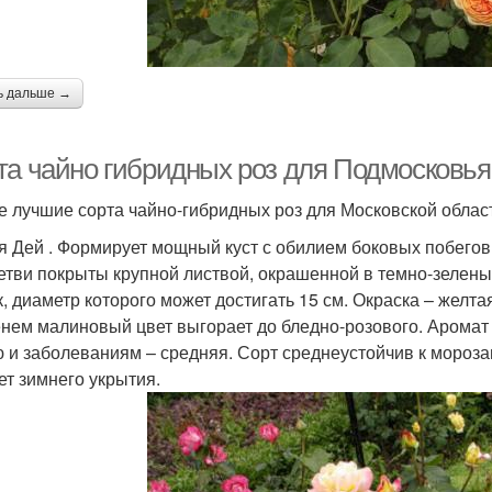
ь дальше →
та чайно гибридных роз для Подмосковья
 лучшие сорта чайно-гибридных роз для Московской облас
я Дей . Формирует мощный куст с обилием боковых побегов. 
Ветви покрыты крупной листвой, окрашенной в темно-зелены
к, диаметр которого может достигать 15 см. Окраска – желта
нем малиновый цвет выгорает до бледно-розового. Аромат 
 и заболеваниям – средняя. Сорт среднеустойчив к мороза
ет зимнего укрытия.