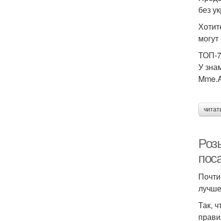
без у
Хотит
могут
ТОП-7
У зна
Mme.A.
читат
Роз
пос
Почти
лучше 
Так, 
прави