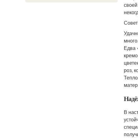
своей
неког
Совет
Удачн
много
Едва 
кремо
цвете
роз, 
Тепло
матер
Надё
В нас
устой
специ
получ