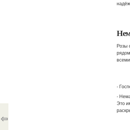
надёж
Нем
Розы 
рядом
всеми
- Гос
- Нем
Это и
раскр
⇦