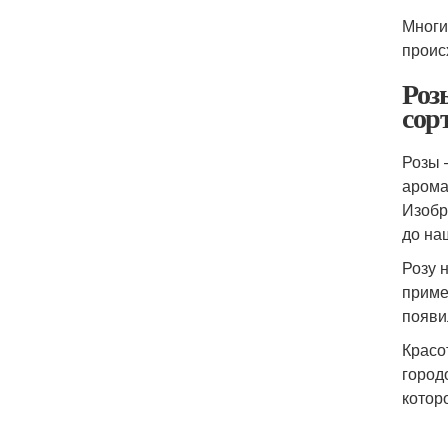
Многи
проис
Роз
сор
Розы 
арома
Изобр
до на
Розу 
приме
появи
Красо
город
котор