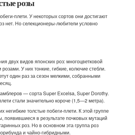
стые розы
беги-плети. У некоторых сортов они достигают
оз нет. Но селекционеры-любители условно
ия двух видов японских роз: многоцветковой
озами. У них тонкие, гибкие, колючие стебли.
етут один раз за сезон мелкими, собранными
есяц.
блеров — сорта Super Excelsa, Super Dorothy.
плети стали значительно короче (1,5—2 метра).
их негибкие толстые побеги-плети. К этой группе
ы, появившиеся в результате почковых мутаций
таринных роз. Но в основном эта группа роз
орибунда и чайно-гибридными.