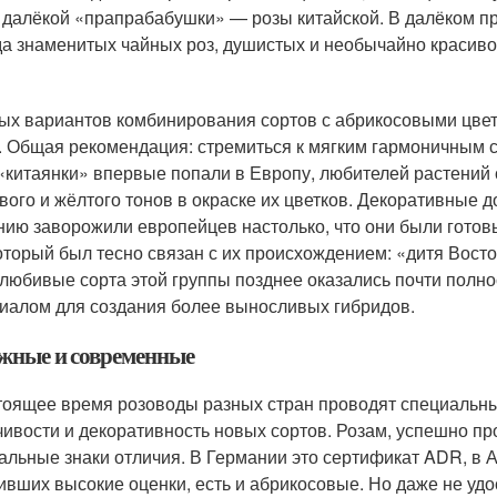
 далёкой «пра­прабабушки» — розы китайской. В далёком 
да знаменитых чайных роз, душистых и необычайно красиво
ых вариантов комбинирования сортов с абрикосовыми цветк
. Общая рекомендация: стремиться к мягким гармоничным 
«китаянки» впервые попали в Европу, любителей растений 
вого и жёлтого тонов в окраске их цветков. Декоративные д
нию заворожили европейцев настолько, что они были готов
который был тесно связан с их происхождением: «дитя Вост
любивые сорта этой группы позднее оказались почти полно
иалом для создания более выносливых гибридов.
жные и современные
тоящее время розоводы разных стран проводят специальны
чивости и декоративность новых сортов. Розам, успешно 
альные знаки отличия. В Германии это сертификат ADR, в 
ивших высокие оценки, есть и абрикосовые. Но даже не уд