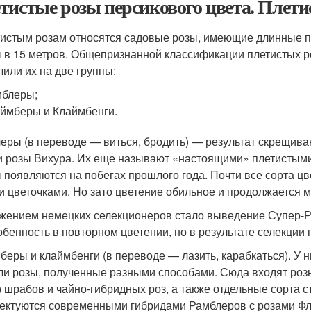
тистые розы персикового цвета. Плети
тистым розам относятся садовые розы, имеющие длинные по
 в 15 метров. Общепризнанной классификации плетистых р
лили их на две группы:
мблеры;
ймберы и Клаймбенги.
еры (в переводе — виться, бродить) — результат скрещиван
и розы Вихура. Их еще называют «настоящими» плетистыми р
 появляются на побегах прошлого года. Почти все сорта цв
ти цветочками. Но зато цветение обильное и продолжается м
жением немецких селекционеров стало выведение Супер-Рам
обенность в повторном цветении, но в результате селекции 
беры и клаймбенги (в переводе — лазить, карабкаться). У н
ли розы, полученные разными способами. Сюда входят роз
t) шрабов и чайно-гибридных роз, а также отдельные сорта с
ектуются современными гибридами Рамблеров с розами Фл