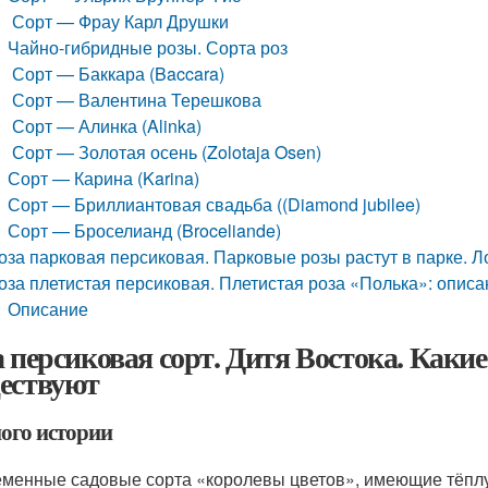
Сорт — Фрау Карл Друшки
Чайно-гибридные розы. Сорта роз
Сорт — Баккара (Baccara)
Сорт — Валентина Терешкова
Сорт — Алинка (Alinka)
Сорт — Золотая осень (Zolotaja Osen)
Сорт — Карина (Karina)
Сорт — Бриллиантовая свадьба ((Diamond jubilee)
Сорт — Броселианд (Broceliande)
оза парковая персиковая. Парковые розы растут в парке. Л
оза плетистая персиковая. Плетистая роза «Полька»: описа
Описание
а персиковая сорт. Дитя Востока. Каки
ествуют
ого истории
менные садовые сорта «королевы цветов», имеющие тёплую