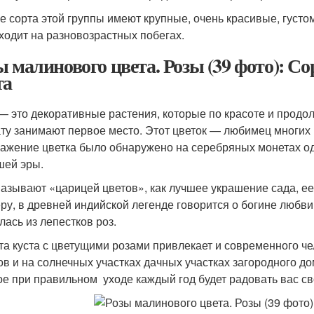
е сорта этой группы имеют крупные, очень красивые, густ
ходит на разновозрастных побегах.
ы малинового цвета. Розы (39 фото): Со
та
— это декоративные растения, которые по красоте и продо
ту занимают первое место. Этот цветок — любимец многих 
ажение цветка было обнаружено на серебряных монетах одн
шей эры.
называют «царицей цветов», как лучшее украшение сада, ее
ру, в древней индийской легенде говорится о богине любви
лась из лепестков роз.
та куста с цветущими розами привлекает и современного ч
ов и на солнечных участках дачных участках загородного до
ое при правильном уходе каждый год будет радовать вас с