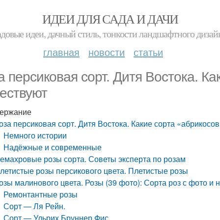
ИДЕИ ДЛЯ САДА И ДАЧИ
адовые идеи, дачный стиль, тонкости ландшафтного дизай
главная
новости
статьи
а персиковая сорт. Дитя Востока. К
ествуют
ержание
оза персиковая сорт. Дитя Востока. Какие сорта «абрикосо
Немного истории
Надёжные и современные
емахровые розы сорта. Советы эксперта по розам
летистые розы персикового цвета. Плетистые розы
озы малинового цвета. Розы (39 фото): Сорта роз с фото и
Ремонтантные розы
Сорт — Ля Рейн.
Сорт — Ульрих Бруннер Фис