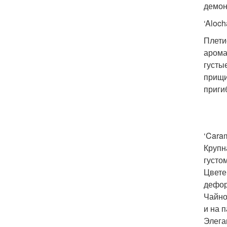
демон
‘Aloch
Плети
арома
густы
прищи
приги
‘Cara
Крупн
густо
Цвете
дефор
Чайно
и на 
Элега