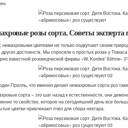
ен.
ахровые розы сорта. Советы эксперта 
с немахровыми цветками не только подкупают своим приро
 других достоинств. Мы спросили о простых розах у Томаса
рно известной розоведческой фирмы «W. Kordes' Söhne» (Г
подин Пролль, что именно делает немахровые сорта роз та
ахровые сорта – это шаг назад к естественности, они демо
менно то свойство, которое на сегодняшний день все больш
ытые цветки привлекают пчел для сбора нектара.