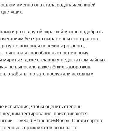
прошлом именно она стала родоначальницей
 цветущих.
ами и роз с другой окраской можно подобрать
сочетаниям без ярко выраженных контрастов.
сразу же покорили переливы розового,
остоинства и способность к постоянному
ы мириться даже с главным недостатком чайных
ока» не выносило даже лёгких заморозков.
стью забыты, но зато послужили исходным
е испытания, чтобы оценить степень
прошедшим тестирование, присваиваются
Англии — «Gold Standard
®
Rose». Среди сортов,
остоенные сертификатов розы часто