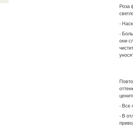
Роза 
светл
- Нас
- Бол
они с
чисти
унося
Повто
оттен
ценит
- Все
- В о
приво