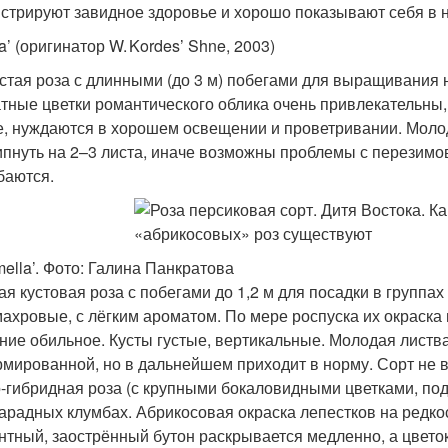
стрируют завидное здоровье и хорошо показывают себя в 
a’ (оригинатор W. Kordes’ Shne, 2003)
стая роза с длинными (до 3 м) побегами для выращивания
тные цветки романтического облика очень привлекательны, 
е, нуждаются в хорошем освещении и проветривании. Моло
пнуть на 2–3 листа, иначе возможны проблемы с перезимов
баются.
mella’. Фото: Галина Панкратова
ая кустовая роза с побегами до 1,2 м для посадки в группа
махровые, с лёгким ароматом. По мере роспуска их окраска
ние обильное. Кусты густые, вертикальные. Молодая листва 
мированной, но в дальнейшем приходит в норму. Сорт не 
-гибридная роза (с крупными бокаловидными цветками, под
парадных клумбах. Абрикосовая окраска лепестков на редкос
нтный, заострённый бутон раскрывается медленно, а цветок