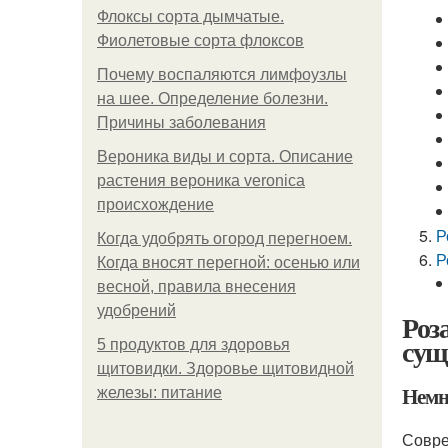
Флоксы сорта дымчатые.
Фиолетовые сорта флоксов
Почему воспаляются лимфоузлы
на шее. Определение болезни.
Причины заболевания
Вероника виды и сорта. Описание
растения вероника veronica
происхождение
Р
Когда удобрять огород перегноем.
Р
Когда вносят перегной: осенью или
весной, правила внесения
удобрений
Роз
сущ
5 продуктов для здоровья
щитовидки. Здоровье щитовидной
Немн
железы: питание
Совре