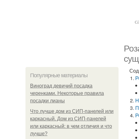
с
Роз
сущ
Сод
Популярные материалы
Р
Виноград девичий посадка
черенками. Некоторые правила
Н
посадки лианы
П
Что лучше дом из СИП-панелей или
Р
каркасный. Дом из СИП-панелей
или каркасный: в чем отличия и что
лучше?