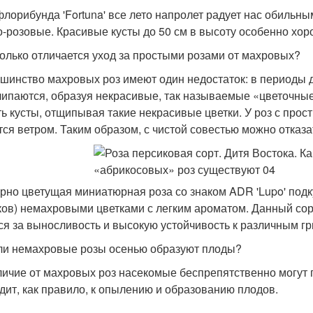
флорибунда 'Fortuna' все лето напролет радует нас обильн
о-розовые. Красивые кусты до 50 см в высоту особенно хо
колько отличается уход за простыми розами от махровых?
ьшинство махровых роз имеют один недостаток: в периоды 
липаются, образуя некрасивые, так называемые «цветочны
ть кусты, отщипывая такие некрасивые цветки. У роз с про
тся ветром. Таким образом, с чистой совестью можно отказа
рно цветущая миниатюрная роза со знаком ADR 'Lupo' подк
ков) немахровыми цветками с легким ароматом. Данный сорт
ся за выносливость и высокую устойчивость к различным г
 ли немахровые розы осенью образуют плоды?
тличие от махровых роз насекомые беспрепятственно могут 
дит, как правило, к опылению и образованию плодов.