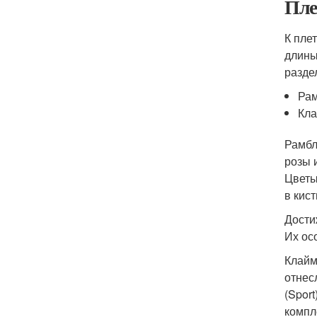
Пле
К пле
длины
разде
Ра
Кла
Рамбл
розы 
Цветы
в кис
Дости
Их ос
Клайм
отнес
(Spor
компл