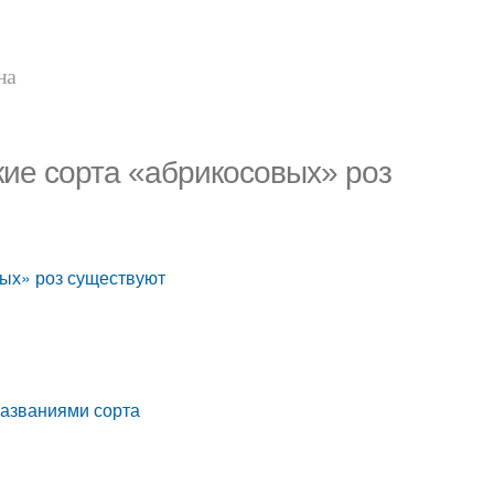
на
акие сорта «абрикосовых» роз
вых» роз существуют
 названиями сорта