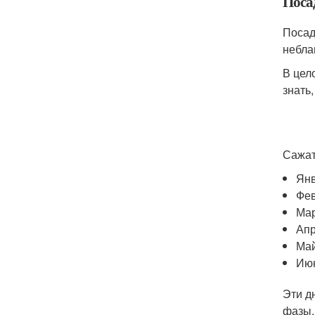
Поса
Посад
небла
В цел
знать
Сажат
Янв
Фев
Мар
Апр
Май
Июн
Эти д
фазы,