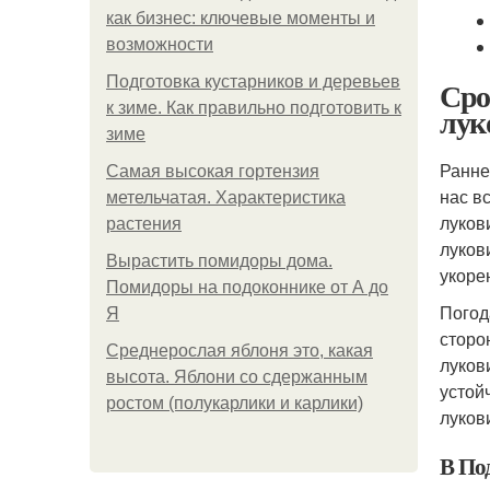
как бизнес: ключевые моменты и
возможности
Подготовка кустарников и деревьев
Сро
к зиме. Как правильно подготовить к
лук
зиме
Ранне
Самая высокая гортензия
нас в
метельчатая. Характеристика
луков
растения
луков
Вырастить помидоры дома.
укоре
Помидоры на подоконнике от А до
Погод
Я
сторо
Среднерослая яблоня это, какая
луков
высота. Яблони со сдержанным
устой
ростом (полукарлики и карлики)
луков
В По