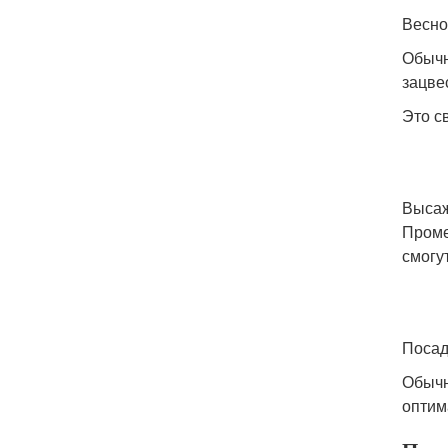
Весно
Обычн
зацвес
Это с
Высаж
Проме
смогу
Посад
Обычн
оптим