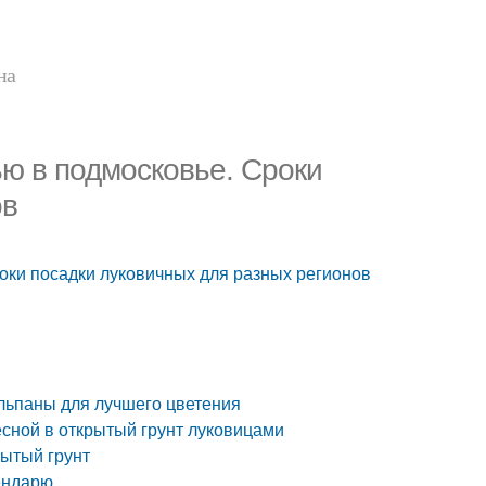
на
ью в подмосковье. Сроки
ов
оки посадки луковичных для разных регионов
юльпаны для лучшего цветения
сной в открытый грунт луковицами
рытый грунт
ендарю