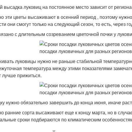
й высадка луковиц на постоянное место зависит от региона
о эти цветы высаживают в осенний период , поэтому нужно 
ти они смогут только на следующий сезон, то есть, через го
вязано с длительным созреванием цветочной почки у луков
ивать луковицы нужно не раньше стабильной температурной
жуточная температура между этими показателями замечател
т лучше прижиться.
ку нужно обязательно завершить до конца июня, иначе раст
о ранние сорта высаживают еще к концу марта, но в случае
альные сроки подбираются по климатическим особенностям