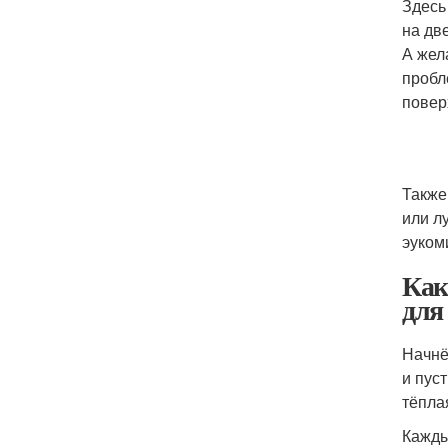
Здесь
на дв
А жел
пробл
повер
Также
или л
эукоми
Как
для
Начнё
и пус
тёпла
Кажды