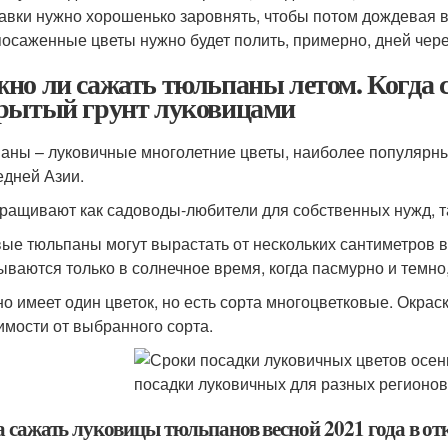
авки нужно хорошенько заровнять, чтобы потом дождевая в
посаженные цветы нужно будет полить, примерно, дней чере
но ли сажать тюльпаны летом. Когда 
рытый грунт луковицами
аны – луковичные многолетние цветы, наиболее популярны
едней Азии.
ращивают как садоводы-любители для собственных нужд, 
ые тюльпаны могут вырастать от нескольких сантиметров в 
ываются только в солнечное время, когда пасмурно и темно
о имеет один цветок, но есть сорта многоцветковые. Окрас
имости от выбранного сорта.
а сажать луковицы тюльпанов весной 2021 года в о