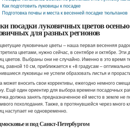
Как подготовить луковицы к посадке
Подготовка почвы и места к весенней посадке тюльпанов
ки посадки луковичных цветов осенью 
овичных для разных регионов
цветущие луковичные цветы – наша первая весенняя радост
стретила цветами, нужно сейчас, в сентябре и октябре. Эт
иц цветов. Выбраны они не случайно. Именно в это время т
иц, равной 10 см, приближается к +8 градусам – оптимально
нившиеся луковицы не успели образовать листья и прорасти
а может вносить свои коррективы, ежегодно немного смещая
ну. Ещё один ориентир для выбора времени посадочных ра
ичка должна занять предназначенное ей место в земле не п
чивого похолодания. Также, в протянувшейся через много к
иц наступает не одновременно.
дмосковье и под Санкт-Петербургом