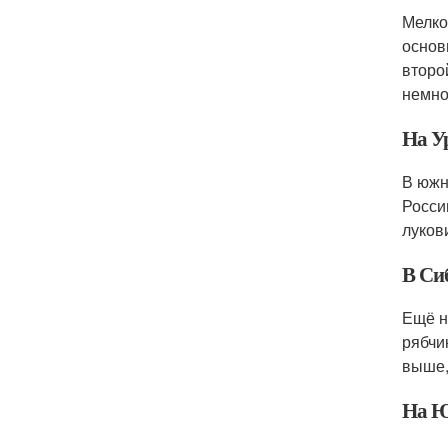
Мелко
основ
второ
немно
На У
В южн
Росси
луков
В Си
Ещё н
рябчи
выше,
На Ю