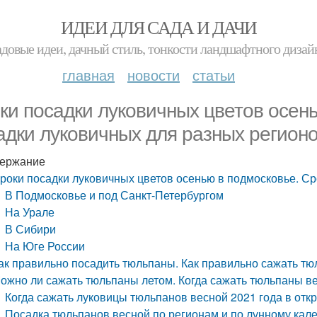
ИДЕИ ДЛЯ САДА И ДАЧИ
адовые идеи, дачный стиль, тонкости ландшафтного дизай
главная
новости
статьи
ки посадки луковичных цветов осен
адки луковичных для разных регион
ержание
роки посадки луковичных цветов осенью в подмосковье. Ср
В Подмосковье и под Санкт-Петербургом
На Урале
В Сибири
На Юге России
ак правильно посадить тюльпаны. Как правильно сажать т
ожно ли сажать тюльпаны летом. Когда сажать тюльпаны ве
Когда сажать луковицы тюльпанов весной 2021 года в отк
Посадка тюльпанов весной по регионам и по лунному кал