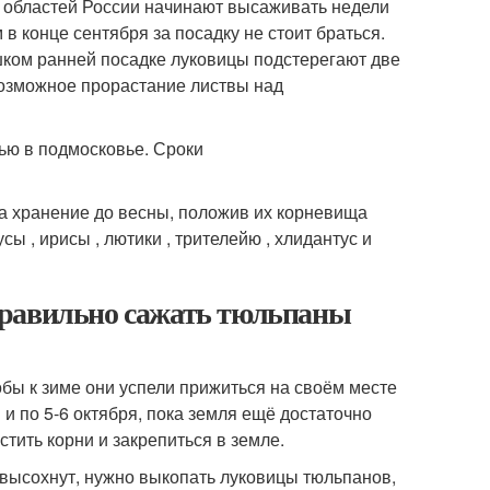
 областей России начинают высаживать недели
в конце сентября за посадку не стоит браться.
ишком ранней посадке луковицы подстерегают две
возможное прорастание листвы над
а хранение до весны, положив их корневища
сы , ирисы , лютики , трителейю , хлидантус и
правильно сажать тюльпаны
бы к зиме они успели прижиться на своём месте
 и по 5-6 октября, пока земля ещё достаточно
стить корни и закрепиться в земле.
у высохнут, нужно выкопать луковицы тюльпанов,