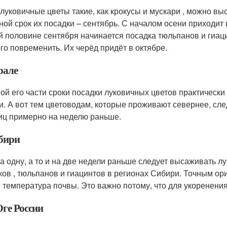
луковичные цветы такие, как крокусы и мускари , можно выс
ной срок их посадки – сентябрь. С началом осени приходит 
й половине сентября начинается посадка тюльпанов и гиац
го повременить. Их черёд придёт в октябре.
рале
ой его части сроки посадки луковичных цветов практически
и. А вот тем цветоводам, которые проживают севернее, сле
иц примерно на неделю раньше.
бири
а одну, а то и на две недели раньше следует высаживать лу
ков , тюльпанов и гиацинтов в регионах Сибири. Точным ор
 температура почвы. Это важно потому, что для укоренения
ге России