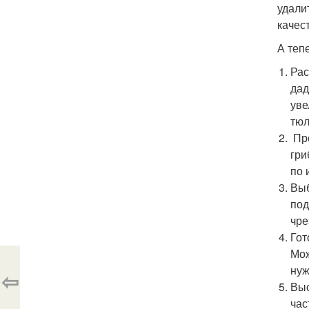
удали
качес
А теп
Рас
дад
уве
тюл
Про
гри
по 
Выб
под
чре
Гот
Мож
нуж
⇦
Выс
час