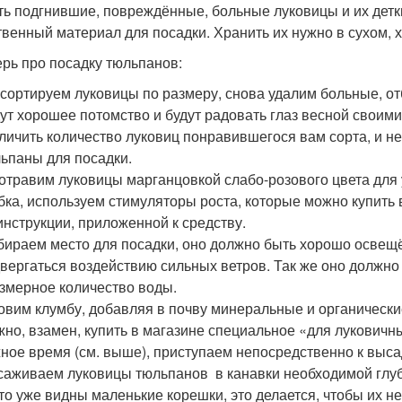
ть подгнившие, повреждённые, больные луковицы и их детки
твенный материал для посадки. Хранить их нужно в сухом,
ерь про посадку тюльпанов:
сортируем луковицы по размеру, снова удалим больные, о
ут хорошее потомство и будут радовать глаз весной своим
личить количество луковиц понравившегося вам сорта, и не
ьпаны для посадки.
травим луковицы марганцовкой слабо-розового цвета для
бка, используем стимуляторы роста, которые можно купить 
инструкции, приложенной к средству.
ираем место для посадки, оно должно быть хорошо освещё
вергаться воздействию сильных ветров. Так же оно должно
змерное количество воды.
овим клумбу, добавляя в почву минеральные и органические
но, взамен, купить в магазине специальное «для луковичны
ное время (см. выше), приступаем непосредственно к выса
аживаем луковицы тюльпанов в канавки необходимой глубин
то уже видны маленькие корешки, это делается, чтобы их н