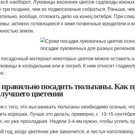
 всё наоборот. Луковицы весенних цветов садоводы южных
е-три позднее, чем их подмосковные собраться. Раньше, чем 
ательно, вообще, отложить дело на конец октября. При сл
емы: активно готовящиеся к зиме почвенные вредители и 
хностью земли.
 посадочный материал некоторых цветом можно оставить н
уковицы в холодильник или в погреб. К ним относят гладиолу
с .
 правильно посадить тюльпаны. Как 
 лучшего цветения
м с того, что высаживать тюльпаны необходимо осенью, что
тить корешки. Лучше это делать, примерно, с 13-15 сентября
я, но уже прохладная. Недели 3-4 им нужно, чтобы успеть пу
й год, когда цветение уже закончится, и листья наполовин