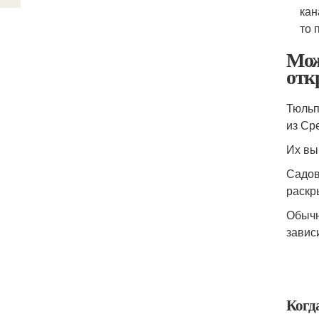
кан
то 
Мож
отк
Тюльп
из Ср
Их вы
Садов
раскр
Обычн
завис
Когд