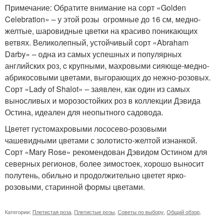
Примечание: Обратите внимание на сорт «Golden
Celebration» – у этой розы огромные до 16 см, медно-
желтые, шаровидные цветки на красиво поникающих
ветвях. Великолепный, устойчивый сорт «Abraham
Darby» – одна из самых успешных и популярных
английских роз, c крупными, махровыми сияюще-медно-
абрикосовыми цветами, выгорающих до нежно-розовых.
Сорт «Lady of Shalot» – заявлен, как один из самых
выносливых и морозостойких роз в коллекции Дэвида
Остина, идеален для неопытного садовода.
Цветет густомахровыми лососево-розовыми
чашевидными цветами с золотисто-желтой изнанкой.
Сорт «Mary Rose» рекомендован Дэвидом Остином для
северных регионов, более зимостоек, хорошо выносит
полутень, обильно и продолжительно цветет ярко-
розовыми, старинной формы цветами.
Категории:
Плетистая роза
,
Плетистые розы
,
Советы по выбору
,
Общий обзор
,