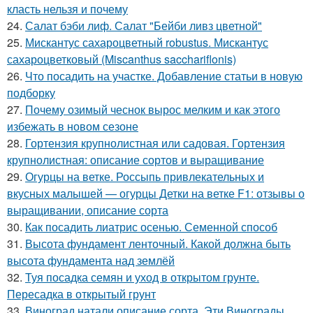
класть нельзя и почему
24.
Салат бэби лиф. Салат "Бейби ливз цветной"
25.
Мискантус сахароцветный robustus. Мискантус
сахароцветковый (Miscanthus sacchariflonis)
26.
Что посадить на участке. Добавление статьи в новую
подборку
27.
Почему озимый чеснок вырос мелким и как этого
избежать в новом сезоне
28.
Гортензия крупнолистная или садовая. Гортензия
крупнолистная: описание сортов и выращивание
29.
Огурцы на ветке. Россыпь привлекательных и
вкусных малышей — огурцы Детки на ветке F1: отзывы о
выращивании, описание сорта
30.
Как посадить лиатрис осенью. Семенной способ
31.
Высота фундамент ленточный. Какой должна быть
высота фундамента над землёй
32.
Туя посадка семян и уход в открытом грунте.
Пересадка в открытый грунт
33.
Виноград натали описание сорта. Эти Винограды