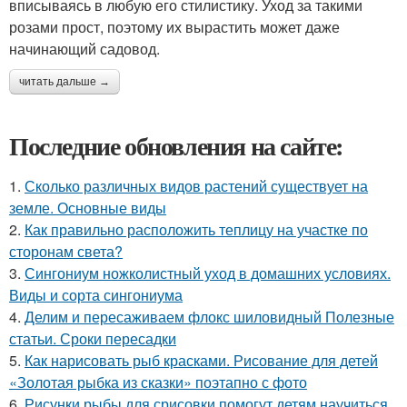
вписываясь в любую его стилистику. Уход за такими
розами прост, поэтому их вырастить может даже
начинающий садовод.
читать дальше →
Последние обновления на сайте:
1.
Сколько различных видов растений существует на
земле. Основные виды
2.
Как правильно расположить теплицу на участке по
сторонам света?
3.
Сингониум ножколистный уход в домашних условиях.
Виды и сорта сингониума
4.
Делим и пересаживаем флокс шиловидный Полезные
статьи. Сроки пересадки
5.
Как нарисовать рыб красками. Рисование для детей
«Золотая рыбка из сказки» поэтапно с фото
6.
Рисунки рыбы для срисовки помогут детям научиться