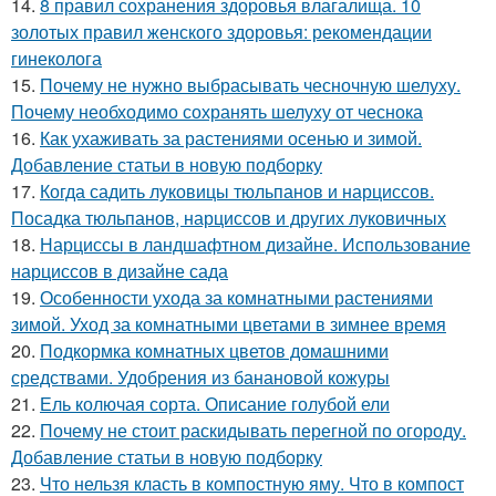
14.
8 правил сохранения здоровья влагалища. 10
золотых правил женского здоровья: рекомендации
гинеколога
15.
Почему не нужно выбрасывать чесночную шелуху.
Почему необходимо сохранять шелуху от чеснока
16.
Как ухаживать за растениями осенью и зимой.
Добавление статьи в новую подборку
17.
Когда садить луковицы тюльпанов и нарциссов.
Посадка тюльпанов, нарциссов и других луковичных
18.
Нарциссы в ландшафтном дизайне. Использование
нарциссов в дизайне сада
19.
Особенности ухода за комнатными растениями
зимой. Уход за комнатными цветами в зимнее время
20.
Подкормка комнатных цветов домашними
средствами. Удобрения из банановой кожуры
21.
Ель колючая сорта. Описание голубой ели
22.
Почему не стоит раскидывать перегной по огороду.
Добавление статьи в новую подборку
23.
Что нельзя класть в компостную яму. Что в компост