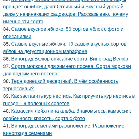
прощает ошибки, дают Отличный и Вкусный урожай
даже у начинающих садоводов. Рассказываю, почему
именно эти сорта
34.
Самое вкусное яблоко. 50 сортов яблок с фото и
описаниями
35.
Самые вкусные яблоки. 10 самых вкусных сортов
яблок на дегустационном марафоне
36.
Виноград Велюр описание сорта. Виноград Велюр
37.
Сорта моркови для зимнего посева. Сорта моркови
для подзимнего посева
38.
Терн донецкий десертный. В чём особенность
терносливы?
39.
Как заставить кур нестись. Как приучить кур нестись в
гнезде – 9 полезных советов
40.
Камассия лейхтлина альба. Знакомьтесь, камассия:
особенности красоты, сорта с фото
41.
Виноград семенами размножение. Размножение
винограда семенами