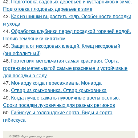
42.
Подготовка садовых деревьев и кустарников к зиме.
Подготовка плодовых деревьев к зиме
43.
Как из шишки вырастить кедр. Особенности посадки
и ухода
44.
Обработка клубники перед посадкой горячей водой.
Полив земляники кипятком
45.
Защита от иксодовых клещей. Клещ иксодовый
(энцефалитный)
46.
Гортензия метельчатая самая красивая. Сорта
гортензии метельчатой самые красивые и устойчивые
для посадки в саду
47.
Монарду когда пересаживать. Монарда
48.
Отвар из крыжовника. Отвар крыжовника
49.
Когда лучше сажать луковичные цветы осенью.
Сроки посадки луковичных для разных регионов
50.
Гибискусы голландские сорта. Виды и сорта
гибискуса
© 2026 Идеи для сада и дачи