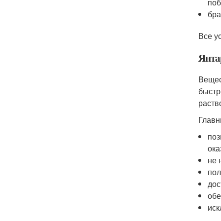
поб
бра
Все у
Янта
Вещес
быстр
раств
Главн
поз
ока
не 
пол
дос
обе
иск