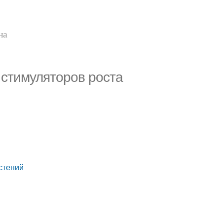
на
 стимуляторов роста
стений