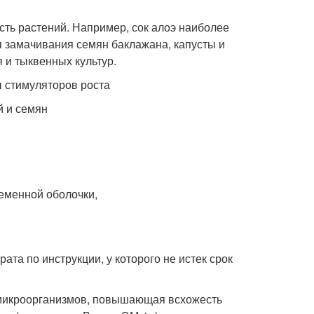
ть растений. Например, сок алоэ наиболее
я замачивания семян баклажана, капусты и
я и тыквенных культур.
й и семян
еменной оболочки,
та по инструкции, у которого не истек срок
 микроорганизмов, повышающая всхожесть