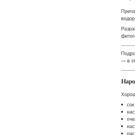
Препа
водор
Разра
фитог
_____
Подро
— в э
_____
Наро
Хорош
сок
нас
пче
нас
рас