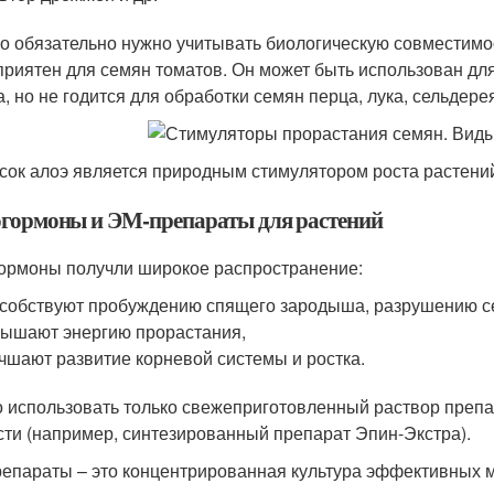
о обязательно нужно учитывать биологическую совместимос
приятен для семян томатов. Он может быть использован дл
а, но не годится для обработки семян перца, лука, сельдере
 сок алоэ является природным стимулятором роста растени
гормоны и ЭМ-препараты для растений
ормоны получли широкое распространение:
собствуют пробуждению спящего зародыша, разрушению с
ышают энергию прорастания,
чшают развитие корневой системы и ростка.
 использовать только свежеприготовленный раствор препара
сти (например, синтезированный препарат Эпин-Экстра).
епараты – это концентрированная культура эффективных