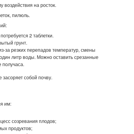
у воздействия на росток.
еток, пилюль.
ий:
потребуется 2 таблетки.
рытый грунт.
з-за резких перепадов температур, смены
а один литр воды. Можно оставить срезанные
е получаса.
 засоряет собой почву.
я им:
цесс созревания плодов;
мых продуктов;