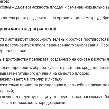
егов;
ссины – дают возможность плодам и семенам нормально в
силители роста разделяются на органические и микроудобре
рная кислота для растений
тво активирует способность зеленых ростков противостоят
ее восстановиться после перенесенного заболевания. Прои
оряется в воде.
ые достоинства препарата, созданного на основе кислоты ян
воляет проводить обработку всего растения: средство безо
зывает негативного влияния на качество плодов;
накапливается в стеблях и листьях;
ожительно влияет на регенерацию и дальнейшее развитие 
тупный;
спечивает надежную защиту от вредоносных насекомых, бо
лючает возможность передозировки.