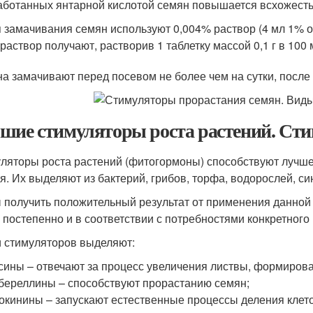
аботанных янтарной кислотой семян повышается всхожесть
 замачивания семян используют 0,004% раствор (4 мл 1% о
раствор получают, растворив 1 таблетку массой 0,1 г в 100 
а замачивают перед посевом не более чем на сутки, после 
шие стимуляторы роста растений. Сти
ляторы роста растений (фитогормоны) способствуют луч
я. Их выделяют из бактерий, грибов, торфа, водорослей, си
 получить положительный результат от применения данной
 постепенно и в соответствии с потребностями конкретного
 стимуляторов выделяют:
сины – отвечают за процесс увеличения листвы, формирован
береллины – способствуют прорастанию семян;
окинины – запускают естественные процессы деления клет