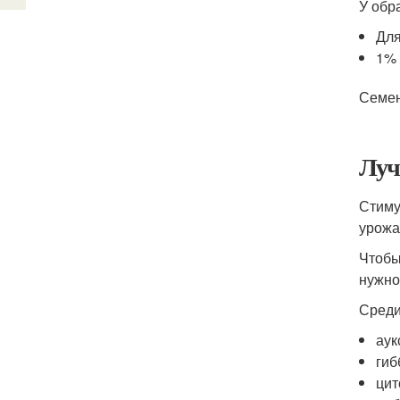
У обр
Для
1% 
Семен
Луч
Стиму
урожа
Чтобы
нужно
Среди
аук
гиб
цит