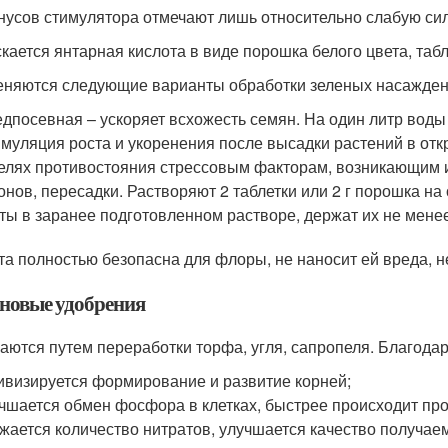
нусов стимулятора отмечают лишь относительно слабую сил
кается янтарная кислота в виде порошка белого цвета, табл
няются следующие варианты обработки зеленых насажден
дпосевная – ускоряет всхожесть семян. На один литр воды 
муляция роста и укоренения после высадки растений в отк
елях противостояния стрессовым факторам, возникающим и
онов, пересадки. Растворяют 2 таблетки или 2 г порошка н
ты в заранее подготовленном растворе, держат их не мене
та полностью безопасна для флоры, не наносит ей вреда, не
новые удобрения
аются путем переработки торфа, угля, сапропеля. Благодар
ивизируется формирование и развитие корней;
чшается обмен фосфора в клетках, быстрее происходит про
жается количество нитратов, улучшается качество получае