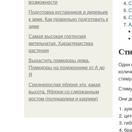
возможности
С
С
Подготовка кустарников и деревьев
С
к зиме. Как правильно подготовить к
А
зиме
Самая высокая гортензия
метельчатая. Характеристика
Сти
растения
Вырастить помидоры дома.
Одни 
Помидоры на подоконнике от А до
колич
Я
стиму
Среднерослая яблоня это, какая
Стиму
высота. Яблони со сдержанным
Они д
ростом (полукарлики и карлики)
аук
цит
гиб
бра