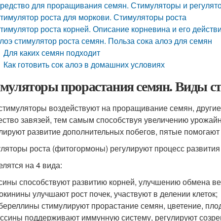
редство для проращивания семян. Стимуляторы и регулято
тимулятор роста для моркови. Стимуляторы роста
тимулятор роста корней. Описание корневина и его действи
лоэ стимулятор роста семян. Польза сока алоэ для семян
Для каких семян подходит
Как готовить сок алоэ в домашних условиях
муляторы прорастания семян. Виды ст
стимуляторы воздействуют на проращивание семян, други
ество завязей, тем самым способствуя увеличению урожайн
лируют развитие дополнительных побегов, пятые помогают 
ляторы роста (фитогормоны) регулируют процесс развития
елятся на 4 вида:
сины способствуют развитию корней, улучшению обмена в
окинины улучшают рост почек, участвуют в делении клеток;
береллины стимулируют прорастание семян, цветение, пл
ссины поддерживают иммунную систему, регулируют созре