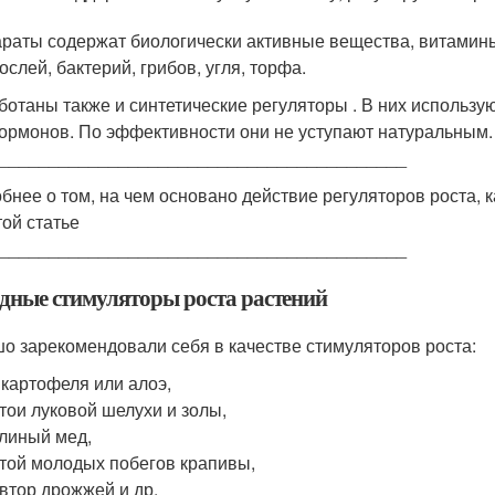
раты содержат биологически активные вещества, витамины
ослей, бактерий, грибов, угля, торфа.
ботаны также и синтетические регуляторы . В них использ
ормонов. По эффективности они не уступают натуральным.
_________________________________________
бнее о том, на чем основано действие регуляторов роста, к
той статье
_________________________________________
дные стимуляторы роста растений
о зарекомендовали себя в качестве стимуляторов роста:
 картофеля или алоэ,
тои луковой шелухи и золы,
линый мед,
той молодых побегов крапивы,
втор дрожжей и др.