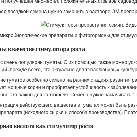
 и получившая множество положительных отзывов садоводо
ед посадкой семена нужно замочить в растворе ЭМ-препара
 микробиологические препараты и фитогормоны для стимул
ты в качестве стимулятора роста
с очень популярны гуматы. С их помощью также можно уск
ний (прежде всего, это актуально для теплолюбивых культур
ие гуматов особенно сильно на ранних стадиях развития р
ует мощные корни и приобретает устойчивость к заболевани
нно это важно для картофеля. Семена нужно замачивать 1 
нтрация действующего вещества в гуматах может быть разна
препарата (исходного сырья и способа производства). Поэт
рная кислота как стимулятор роста