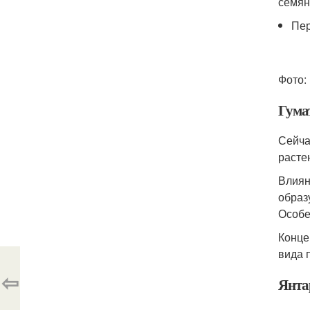
семян
Пер
Фото:
Гума
Сейча
расте
Влиян
образ
Особе
Конце
вида 
⇦
Янта