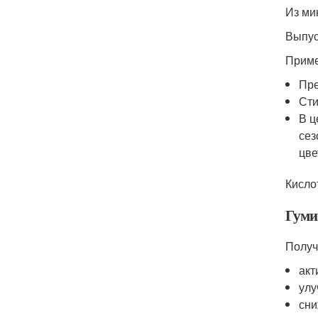
Из ми
Выпус
Приме
Пре
Сти
В ц
сез
цве
Кисло
Гуми
Получ
акт
улу
сни