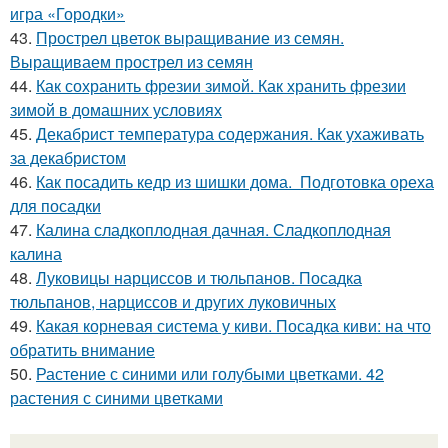
игра «Городки»
43.
Прострел цветок выращивание из семян.
Выращиваем прострел из семян
44.
Как сохранить фрезии зимой. Как хранить фрезии
зимой в домашних условиях
45.
Декабрист температура содержания. Как ухаживать
за декабристом
46.
Как посадить кедр из шишки дома. Подготовка ореха
для посадки
47.
Калина сладкоплодная дачная. Сладкоплодная
калина
48.
Луковицы нарциссов и тюльпанов. Посадка
тюльпанов, нарциссов и других луковичных
49.
Какая корневая система у киви. Посадка киви: на что
обратить внимание
50.
Растение с синими или голубыми цветками. 42
растения с синими цветками