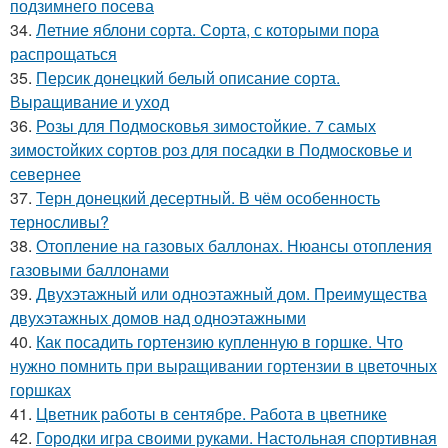
подзимнего посева
34.
Летние яблони сорта. Сорта, с которыми пора
распрощаться
35.
Персик донецкий белый описание сорта.
Выращивание и уход
36.
Розы для Подмосковья зимостойкие. 7 самых
зимостойких сортов роз для посадки в Подмосковье и
севернее
37.
Терн донецкий десертный. В чём особенность
терносливы?
38.
Отопление на газовых баллонах. Нюансы отопления
газовыми баллонами
39.
Двухэтажный или одноэтажный дом. Преимущества
двухэтажных домов над одноэтажными
40.
Как посадить гортензию купленную в горшке. Что
нужно помнить при выращивании гортензии в цветочных
горшках
41.
Цветник работы в сентябре. Работа в цветнике
42.
Городки игра своими руками. Настольная спортивная