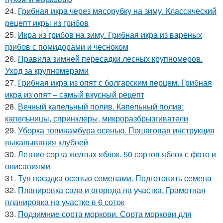
24.
Грибная икра через мясорубку на зиму. Классический
рецепт икры из грибов
25.
Икра из грибов на зиму. Грибная икра из вареных
грибов с помидорами и чесноком
26.
Правила зимней пересадки лесных крупномеров.
Уход за крупномерами
27.
Грибная икра из опят с болгарским перцем. Грибная
икра из опят – самый вкусный рецепт
28.
Вечный капельный полив. Капельный полив:
капельницы, спринклеры, микроразбрызгиватели
29.
Уборка топинамбура осенью. Пошаговая инструкция
выкапывания клубней
30.
Летние сорта желтых яблок. 50 сортов яблок с фото и
описаниями
31.
Туя посадка осенью семенами. Подготовить семена
32.
Планировка сада и огорода на участка. Грамотная
планировка на участке в 6 соток
33.
Подзимние сорта моркови. Сорта моркови для