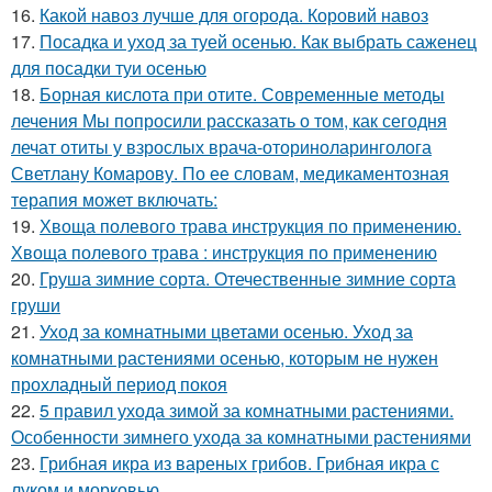
16.
Какой навоз лучше для огорода. Коровий навоз
17.
Посадка и уход за туей осенью. Как выбрать саженец
для посадки туи осенью
18.
Борная кислота при отите. Современные методы
лечения Мы попросили рассказать о том, как сегодня
лечат отиты у взрослых врача-оториноларинголога
Светлану Комарову. По ее словам, медикаментозная
терапия может включать:
19.
Хвоща полевого трава инструкция по применению.
Хвоща полевого трава : инструкция по применению
20.
Груша зимние сорта. Отечественные зимние сорта
груши
21.
Уход за комнатными цветами осенью. Уход за
комнатными растениями осенью, которым не нужен
прохладный период покоя
22.
5 правил ухода зимой за комнатными растениями.
Особенности зимнего ухода за комнатными растениями
23.
Грибная икра из вареных грибов. Грибная икра с
луком и морковью