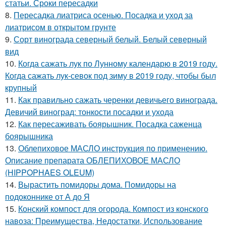
статьи. Сроки пересадки
8.
Пересадка лиатриса осенью. Посадка и уход за
лиатрисом в открытом грунте
9.
Сорт винограда северный белый. Белый северный
вид
10.
Когда сажать лук по Лунному календарю в 2019 году.
Когда сажать лук-севок под зиму в 2019 году, чтобы был
крупный
11.
Как правильно сажать черенки девичьего винограда.
Девичий виноград: тонкости посадки и ухода
12.
Как пересаживать боярышник. Посадка саженца
боярышника
13.
Облепиховое МАСЛО инструкция по применению.
Описание препарата ОБЛЕПИХОВОЕ МАСЛО
(HIPPOPHAES OLEUM)
14.
Вырастить помидоры дома. Помидоры на
подоконнике от А до Я
15.
Конский компост для огорода. Компост из конского
навоза: Преимущества, Недостатки, Использование