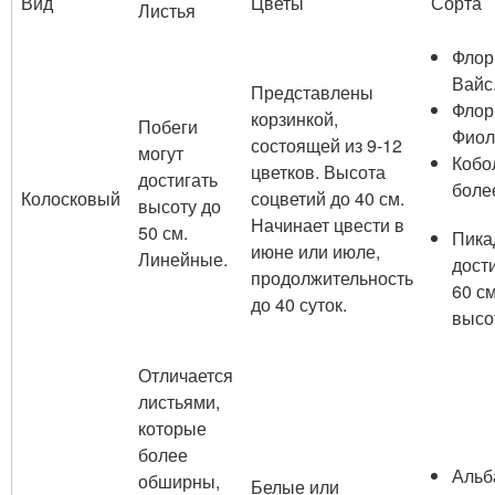
Вид
Цветы
Сорта
Листья
Флор
Вайс
Представлены
Флор
корзинкой,
Побеги
Фиол
состоящей из 9-12
могут
Кобо
цветков. Высота
достигать
более
Колосковый
соцветий до 40 см.
высоту до
Начинает цвести в
50 см.
Пика
июне или июле,
Линейные.
дост
продолжительность
60 см
до 40 суток.
высо
Отличается
листьями,
которые
более
Альб
обширны,
Белые или