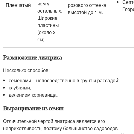
Септ
чем у
Пленчатый
розового оттенка
Глор
остальных.
высотой до 1 м.
Широкие
пластины
(около 3
см).
Размножение лиатриса
Несколько способов:
семенами – непосредственно в грунт и рассадой;
клубнями;
делением корневища.
Выращивание из семян
Отличительной чертой лиатриса является его
неприхотливость, поэтому большинство садоводов