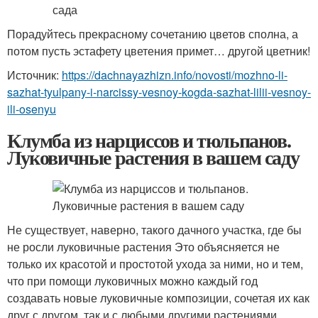
Порадуйтесь прекрасному сочетанию цветов сполна, а
потом пусть эстафету цветения примет… другой цветник!
Источник:
https://dachnayazhizn.info/novosti/mozhno-li-
sazhat-tyulpany-i-narcissy-vesnoy-kogda-sazhat-lilii-vesnoy-
ili-osenyu
Клумба из нарциссов и тюльпанов.
Луковичные растения в вашем саду
Не существует, наверно, такого дачного участка, где бы
не росли луковичные растения Это объясняется не
только их красотой и простотой ухода за ними, но и тем,
что при помощи луковичных можно каждый год
создавать новые луковичные композиции, сочетая их как
друг с другом, так и с любыми другими растениями.