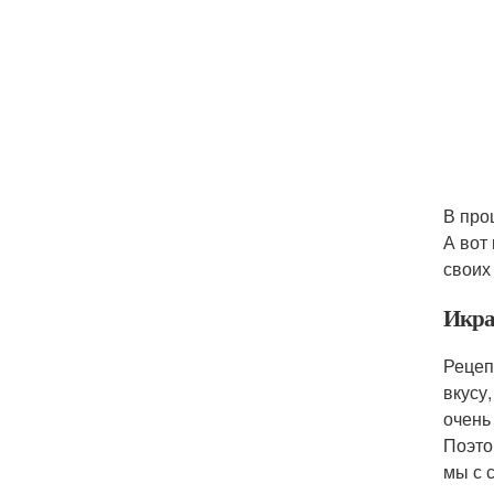
В про
А вот
своих
Икра 
Рецеп
вкусу
очень
Поэто
мы с 