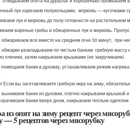
 откидываем опята на дуршлаг и хорошенько промываем в
нный лук нарезаем полукольцами, морковь — кусочками с
иваем лук и морковь до полу готовности на растительном м
ваем вареные грибы и обжаренные лук и морковь. Пропуск
 обжариваем все вместе на среднем огне 30 минут, при не
 обжарки разкладываем по чистым банкам грибную массу и
по плечики, затем накрываем крышками (не закручиваем).
 помещаем банки в духовку, устанавливаем режим нагрева 
.
! Если вы заготавливаете грибную икру на зиму, обязательн
 вынимаем банки из духовки, плотно накрываем крышкой и
орачиваем банки вверх дном, накрываем теплым одеялом и
а из опят на зиму рецепт через мясоруб
у — 5 рецептов через мясорубку