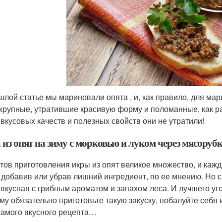
шлой статье мы мариновали опята , и, как правило, для ма
 крупные, утратившие красивую форму и поломанные, как р
 вкусовых качеств и полезных свойств они не утратили!
из опят на зиму с морковью и луком через мясоруб
тов приготовления икры из опят великое множество, и кажд
, добавив или убрав лишний ингредиент, по ее мнению. Но с
 вкусная с грибным ароматом и запахом леса. И лучшего уг
му обязательно приготовьте такую закуску, побалуйте себя 
самого вкусного рецепта…