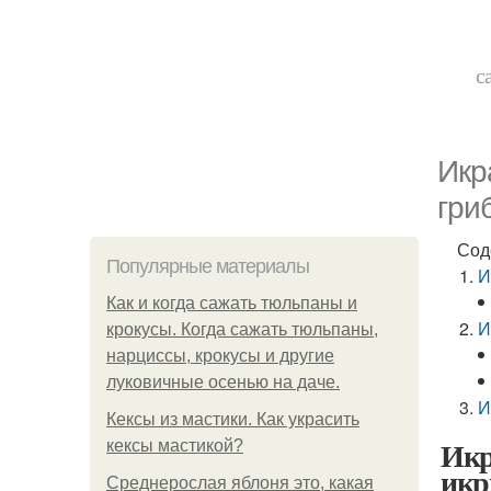
с
Икр
гри
Сод
Популярные материалы
И
Как и когда сажать тюльпаны и
И
крокусы. Когда сажать тюльпаны,
нарциссы, крокусы и другие
луковичные осенью на даче.
И
Кексы из мастики. Как украсить
Икр
кексы мастикой?
ик
Среднерослая яблоня это, какая