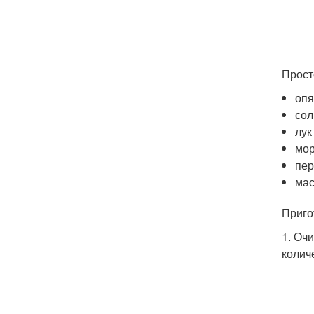
Прост
опя
сол
лук
мор
пер
мас
Приго
1. Оч
колич