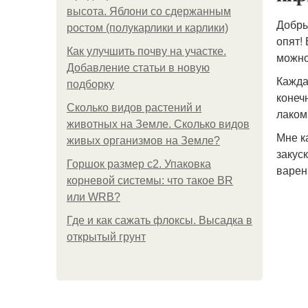
высота. Яблони со сдержанным
Добры
ростом (полукарлики и карлики)
опят!
Как улучшить почву на участке.
можно
Добавление статьи в новую
Кажда
подборку
конеч
Сколько видов растений и
лаком
животных на Земле. Сколько видов
Мне к
живых организмов на Земле?
закус
Горшок размер с2. Упаковка
варен
корневой системы: что такое BR
или WRB?
Где и как сажать флоксы. Высадка в
открытый грунт