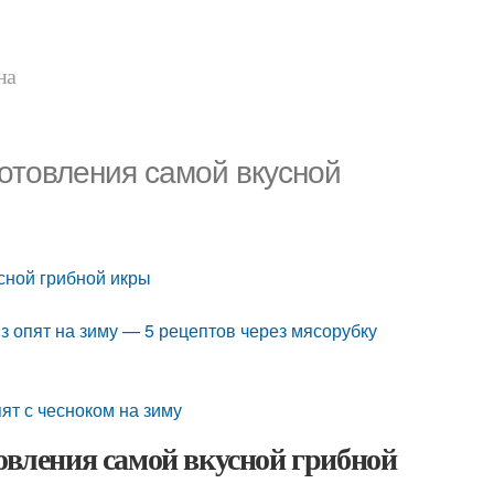
на
готовления самой вкусной
усной грибной икры
из опят на зиму — 5 рецептов через мясорубку
пят с чесноком на зиму
товления самой вкусной грибной