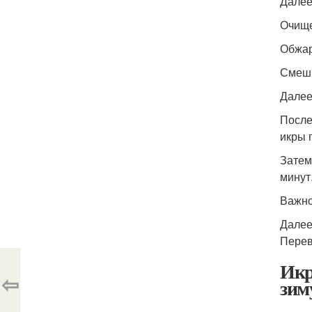
Далее
Очище
Обжар
Смеши
Далее
После
икры 
Затем
минут
Важно
Далее
Перев
Икр
⇦
зим