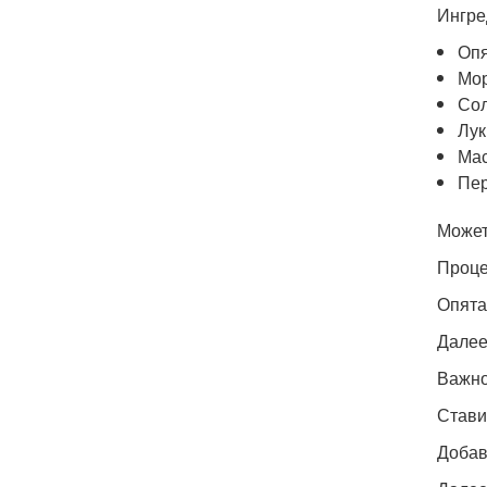
Ингре
Опя
Мор
Сол
Лук
Мас
Пер
Может
Проце
Опята
Далее
Важно
Стави
Добав