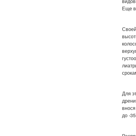
видов
Еще в
Своей
высот
колос
верху
густо
лиатр
срока
Для э
дрени
внося
до -35
Распр