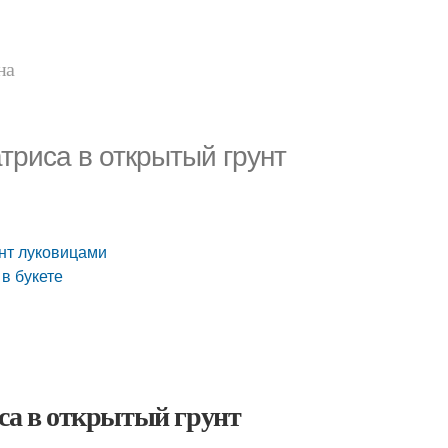
на
триса в открытый грунт
унт луковицами
 в букете
иса в открытый грунт