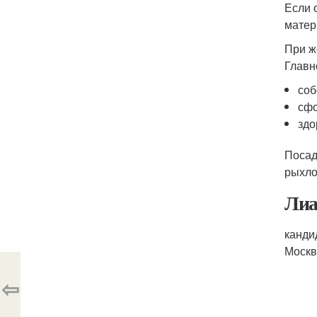
Если 
матер
При ж
Главн
соб
сфо
здо
Посад
рыхло
Лиа
канди
Моск
⇦