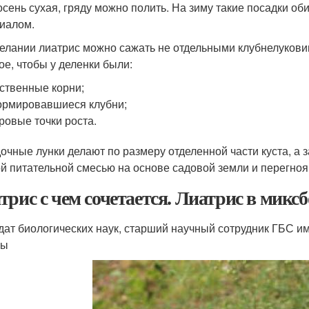
осень сухая, гряду можно полить. На зиму такие посадки о
иалом.
елании лиатрис можно сажать не отдельными клубнелуковиц
ое, чтобы у деленки были:
ственные корни;
рмировавшиеся клубни;
ровые точки роста.
очные лунки делают по размеру отделенной части куста, а 
й питательной смесью на основе садовой земли и перегноя
трис с чем сочетается. Лиатрис в миксб
дат биологических наук, старший научный сотрудник ГБС и
вы