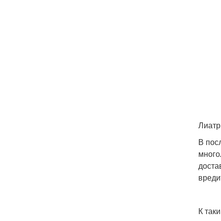
Лиатр
В пос
много
доста
вреди
К таки