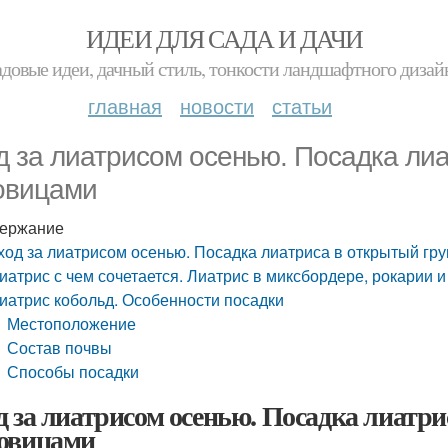
ИДЕИ ДЛЯ САДА И ДАЧИ
адовые идеи, дачный стиль, тонкости ландшафтного дизай
главная
новости
статьи
д за лиатрисом осенью. Посадка лиа
овицами
ержание
ход за лиатрисом осенью. Посадка лиатриса в открытый гр
иатрис с чем сочетается. Лиатрис в миксбордере, рокарии и
иатрис кобольд. Особенности посадки
Местоположение
Состав почвы
Способы посадки
д за лиатрисом осенью. Посадка лиатр
овицами