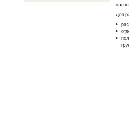
полов
Для р
рас
отд
пол
гру