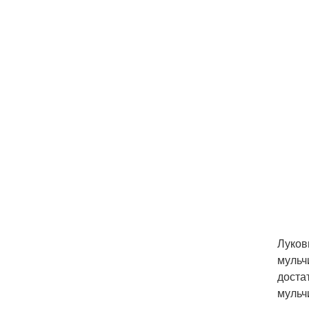
Луков
мульч
доста
мульч