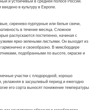
ненный и устойчивый в средней полосе России.
и введено в культуру в Европе.
вые, сиренево-пурпурные или белые свечи,
ративность в течение месяца. Сложное
орые распускаются постепенно, начиная с
узкими ярко-зелеными листьями. Он выходит из
ь гармонично и своеобразно. В миксбордере
етниками, подобранными по высоте, окраске и
лнечные участки с плодородной, хорошо
, увлажняя в засушливый период и ежегодно
ногие его сорта выносят понижение температуры
овыми соцветиями образует в миксбордере