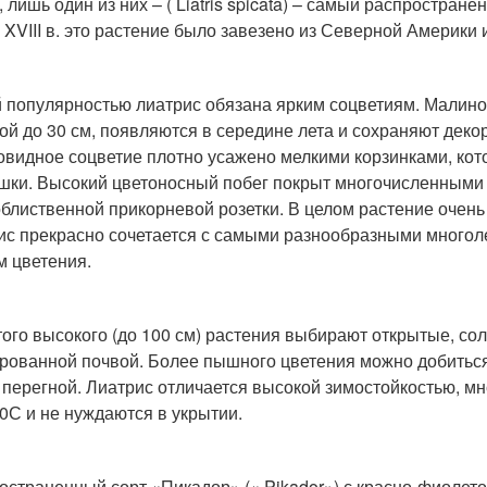
, лишь один из них – ( Liatris spicata) – самый распростра
 XVIII в. это растение было завезено из Северной Америки 
 популярностью лиатрис обязана ярким соцветиям. Малино
ой до 30 см, появляются в середине лета и сохраняют деко
овидное соцветие плотно усажено мелкими корзинками, кот
шки. Высокий цветоносный побег покрыт многочисленными 
облиственной прикорневой розетки. В целом растение очен
ис прекрасно сочетается с самыми разнообразными многол
м цветения.
того высокого (до 100 см) растения выбирают открытые, со
рованной почвой. Более пышного цветения можно добиться
 перегной. Лиатрис отличается высокой зимостойкостью, м
0
С и не нуждаются в укрытии.
остраненный сорт «Пикадор» (« Pikador») с красно-фиолет