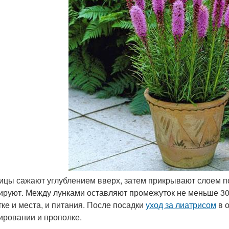
ицы сажают углублением вверх, затем прикрывают слоем п
ируют. Между лунками оставляют промежуток не меньше 30
тке и места, и питания. После посадки
уход за лиатрисом
в о
ировании и прополке.