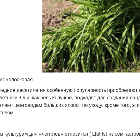
ис колосковая
ледние десятилетия особенную популярность приобретают
летники. Они, как нельзя лучше, подходят для создания л
вляют цветоводам больших хлопот по уходу, кроме того, эти
телям.
м культурам для «лентяев» относится ( Liatris) из сем. астр