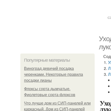
с
Ухо
лук
Сод
Популярные материалы
У
Л
Виноград девичий посадка
Л
черенками. Некоторые правила
посадки лианы
Флоксы сорта дымчатые.
Фиолетовые сорта флоксов
Ухо
Что лучше дом из СИП-панелей или
лук
каркасный. Дом из СИП-панелей