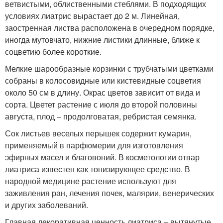
ветвистыми, облиственными стеблями. В подходящих
условиях лиатрис вырастает до 2 м. Линейная,
заостренная листва расположена в очередном порядке,
иногда мутовчато, нижние листики длинные, ближе к
соцветию более короткие.
Мелкие шарообразные корзинки с трубчатыми цветками
собраны в колосовидные или кистевидные соцветия
около 50 см в длину. Окрас цветов зависит от вида и
сорта. Цветет растение с июля до второй половины
августа, плод – продолговатая, ребристая семянка.
Сок листьев веселых перышек содержит кумарин,
применяемый в парфюмерии для изготовления
эфирных масел и благовоний. В косметологии отвар
лиатриса известен как тонизирующее средство. В
народной медицине растение используют для
заживления ран, лечения почек, малярии, венерических
и других заболеваний.
Главная декоративная ценность лиатриса – вытянутые,