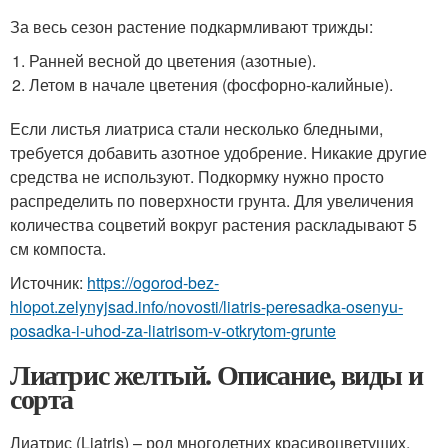
За весь сезон растение подкармливают трижды:
Ранней весной до цветения (азотные).
Летом в начале цветения (фосфорно-калийные).
Если листья лиатриса стали несколько бледными,
требуется добавить азотное удобрение. Никакие другие
средства не используют. Подкормку нужно просто
распределить по поверхности грунта. Для увеличения
количества соцветий вокруг растения раскладывают 5
см компоста.
Источник:
https://ogorod-bez-
hlopot.zelynyjsad.info/novosti/liatris-peresadka-osenyu-
posadka-i-uhod-za-liatrisom-v-otkrytom-grunte
Лиатрис желтый. Описание, виды и
сорта
Лиатрис (Liatris) – род многолетних красивоцветущих,