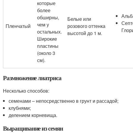
которые
более
Альб
обширны,
Белые или
Септ
чем у
Пленчатый
розового оттенка
Глор
остальных.
высотой до 1 м.
Широкие
пластины
(около 3
см).
Размножение лиатриса
Несколько способов:
семенами – непосредственно в грунт и рассадой;
клубнями;
делением корневища.
Выращивание из семян