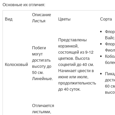
Основные их отличия:
Описание
Вид
Цветы
Сорта
Листья
Флор
Вайс
Представлены
Флор
корзинкой,
Побеги
Фиол
состоящей из 9-12
могут
Кобо
цветков. Высота
достигать
более
Колосковый
соцветий до 40 см.
высоту до
Начинает цвести в
50 см.
Пика
июне или июле,
Линейные.
дост
продолжительность
60 см
до 40 суток.
высо
Отличается
листьями,