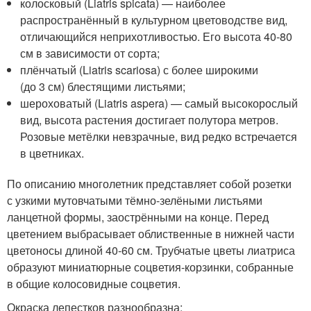
колосковый (Liatris spicata) — наиболее
распространённый в культурном цветоводстве вид,
отличающийся неприхотливостью. Его высота 40-80
см в зависимости от сорта;
плёнчатый (Liatris scariosa) с более широкими
(до 3 см) блестящими листьями;
шероховатый (Liatris aspera) — самый высокорослый
вид, высота растения достигает полутора метров.
Розовые метёлки невзрачные, вид редко встречается
в цветниках.
По описанию многолетник представляет собой розетки
с узкими мутовчатыми тёмно-зелёными листьями
ланцетной формы, заострёнными на конце. Перед
цветением выбрасывает облиственные в нижней части
цветоносы длиной 40-60 см. Трубчатые цветы лиатриса
образуют миниатюрные соцветия-корзинки, собранные
в общие колосовидные соцветия.
Окраска лепестков разнообразна: