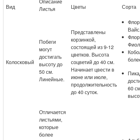
Описание
Вид
Цветы
Сорта
Листья
Флор
Вайс
Представлены
Флор
корзинкой,
Побеги
Фиол
состоящей из 9-12
могут
Кобо
цветков. Высота
достигать
более
Колосковый
соцветий до 40 см.
высоту до
Начинает цвести в
50 см.
Пика
июне или июле,
Линейные.
дост
продолжительность
60 см
до 40 суток.
высо
Отличается
листьями,
которые
более