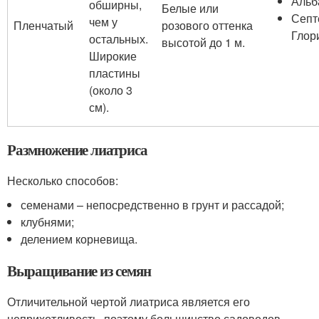
Альб
обширны,
Белые или
Септ
чем у
Пленчатый
розового оттенка
Глор
остальных.
высотой до 1 м.
Широкие
пластины
(около 3
см).
Размножение лиатриса
Несколько способов:
семенами – непосредственно в грунт и рассадой;
клубнями;
делением корневища.
Выращивание из семян
Отличительной чертой лиатриса является его
неприхотливость, поэтому большинство садоводов