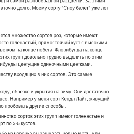
ов) и самой разнообразной расцветки. За этими
аточно долго. Моему сорту "Сноу балет" уже лет
яется множество сортов роз, которые имеют
часто голенастый, прямостоячий куст с высокими
цветком на конце побега. Флорибунда на конце
этих групп довольно трудно выделить по этим
рибунды цветущие одиночными цветками.
еству входящих в них сортов. Это самые
оду, обрезке и укрытия на зиму. Они достаточно
е все. Например у меня сорт Кендл Лайт, живущий
но пробовать другие способы.
шинство сортов этих групп имеют голенастые и
рт по 3-5 кустов.
ибо из черенка выращивать новые кусты или