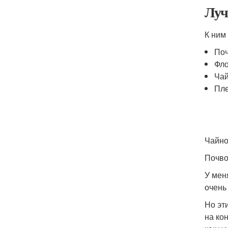
Луч
К ним
По
Фл
Чай
Пле
Чайно
Почво
У мен
очень
Но эт
на ко