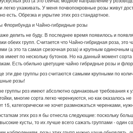
 мускусных роз (а это сейчас модное направление у розовод
и легко ухаживать. У меня почвопокровные розы живут дост
чно есть. Обрезка и укрытие этих роз стандартное.
ы Флорибунда и Чайно-гибридные розы
даже делить не буду. В последнее время появилось и появл
аки обеих групп. Считается что Чайно-гибридная роза, это 
ями (а это та самая срезочная роза) и крупным одиночным 
ов имеет по нескольку бутонов. Но на данный момент сорта 
акам. Есть обильно цветущие чайно гибридные розы и фло
е эти две группы роз считаются самыми крупными по колич
шные розы!
ве группы роз имеют абсолютно одинаковые требования к ух
тойки, многие сорта легко черенкуются, но как оказалось н
ет 15, категорически не хочет размножаться черенками, нуж
остаткам этих роз я бы отнесла следующие: поскольку боль
высокие кусты, то их лучше всего сажать группами - один со
им наблюдениям, розы этих групп нужно чаще обновлять, л