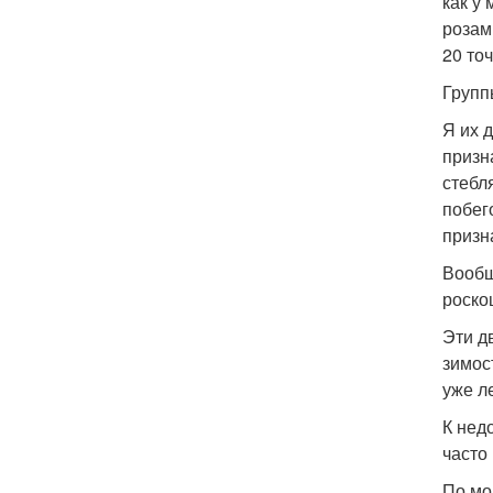
как у
розам
20 то
Групп
Я их 
призн
стебл
побег
призн
Вообщ
роско
Эти д
зимос
уже л
К нед
часто 
По мо