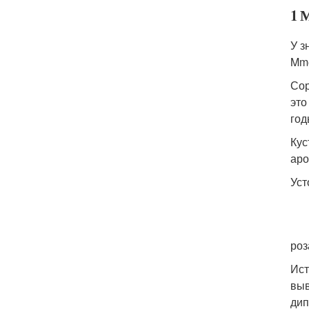
1 
У з
Mme
Сор
это
год
Кус
аро
Уст
роз
Ист
выв
дип