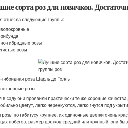
шие сорта роз для новичков. Достаточ
 я отнесла следующие группы:
чвопокровные
орибунда
но-гибридные розы
тистые розы
-гибридная роза Шарль де Голль
покровные розы
я в саду они проявили практически те же хорошие качества
 обильно цветут, легко черенкуются, легко гнутся под укрыт
и розы по габитусу крупнее, их одиночные цветки очень кр
нцах побегов, размер цветков средний или крупный, они 