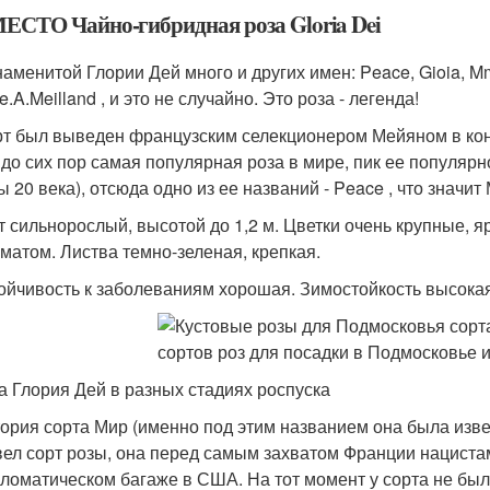
МЕСТО Чайно-гибридная роза Gloria Dei
наменитой Глории Дей много и других имен: Peace, Gioia, Mm
.A.Meilland , и это не случайно. Это роза - легенда!
т был выведен французским селекционером Мейяном в кон
 до сих пор самая популярная роза в мире, пик ее популяр
ы 20 века), отсюда одно из ее названий - Peace , что значит
т сильнорослый, высотой до 1,2 м. Цветки очень крупные, я
матом. Листва темно-зеленая, крепкая.
ойчивость к заболеваниям хорошая. Зимостойкость высока
а Глория Дей в разных стадиях роспуска
ория сорта Мир (именно под этим названием она была изве
ел сорт розы, она перед самым захватом Франции нациста
ломатическом багаже в США. На тот момент у сорта не бы