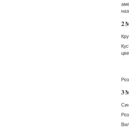
аме
наз
2 
Кру
Кус
цве
Роз
3 
Син
Роз
Вил