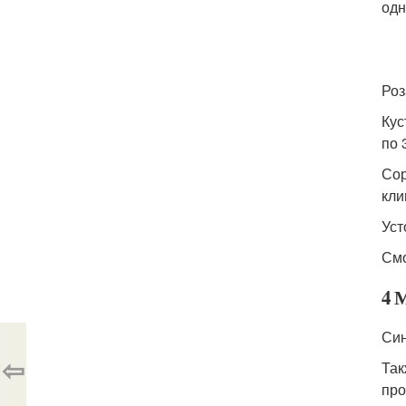
одн
Роз
Кус
по 
Сор
кли
Уст
См
4 
Син
⇦
Так
про