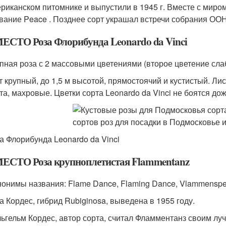
риканском питомнике и выпустили в 1945 г. Вместе с миром
вание Peace . Позднее сорт украшал встречи собрания ООН
МЕСТО Роза Флорибунда Leonardo da Vinci
пная роза с 2 массовыми цветениями (второе цветение сла
т крупный, до 1,5 м высотой, прямостоячий и кустистый. Л
та, махровые. Цветки сорта Leonardo da Vinci не боятся до
а Флорибунда Leonardo da Vinci
МЕСТО Роза крупноплетистая Flammentanz
онимы названия: Flame Dance, Flaming Dance, Vlammenspe
а Кордес, гибрид Rubiginosa, выведена в 1955 году.
ьгельм Кордес, автор сорта, считал Фламментанз своим лу