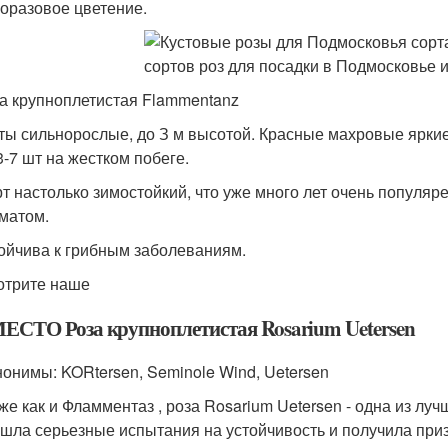
оразовое цветение.
а крупноплетистая Flammentanz
ты сильнорослые, до З м высотой. Красные махровые яркие 
3-7 шт на жестком побеге.
т настолько зимостойкий, что уже много лет очень популя
матом.
ойчива к грибным заболеваниям.
отрите наше
МЕСТО Роза крупноплетистая Rosarium Uetersen
онимы: KORtersen, Seminole Wind, Uetersen
же как и Фламментаз , роза Rosarium Uetersen - одна из лу
шла серьезные испытания на устойчивость и получила приз