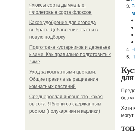
Флоксы сорта дымчатые.
Р
Фиолетовые сорта флоксов
в
Какое удобрение для огорода
выбрать. Добавление статьи в
новую подборку
Подготовка кустарников и деревьев
Н
к зиме. Как правильно подготовить к
П
зиме
Кус
Уход за комнатными цветами.
для
Общие правила выращивания
комнатных растений
Предс
Среднерослая яблоня это, какая
без у
высота. Яблони со сдержанным
Хотит
ростом (полукарлики и карлики)
могут
ТОП-