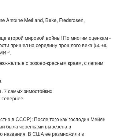
e Antoine Meilland, Beke, Fredsrosen,
це второй мировой войны! По многим оценкам -
ности пришел на середину прошлого века (50-60
 МИР.
рко-желтые с розово-красным краем, с легким
я.
стна в СССР): После того как господин Мейян
ми была черенками вывезена в
ло названия. В США ее размножили в