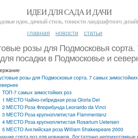
ИДЕИ ДЛЯ САДА И ДАЧИ
адовые идеи, дачный стиль, тонкости ландшафтного дизай
главная
новости
статьи
товые розы для Подмосковья сорта. 
 для посадки в Подмосковье и север
ержание
устовые розы для Подмосковья сорта. 7 самых зимостойких
евернее
ТОП-7 самых зимостойких роз
1 МЕСТО Чайно-гибридная роза Gloria Dei
2 МЕСТО Роза Флорибунда Leonardo da Vinci
3 МЕСТО Роза крупноплетистая Flammentanz
4 МЕСТО Роза крупноплетистая Rosarium Uetersen
5 МЕСТО Английская роза William Shakespeare 2000
учшие сорта роз для новичков. Достаточно неприхотливые 