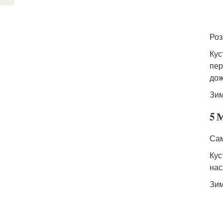
Роз
Кус
пер
дож
Зим
5 
Сам
Кус
нас
Зим