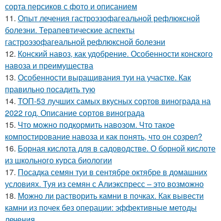
сорта персиков с фото и описанием
11.
Опыт лечения гастроэзофагеальной рефлюксной
болезни. Терапевтические аспекты
гастроэзофагеальной рефлюксной болезни
12.
Конский навоз, как удобрение. Особенности конского
навоза и преимущества
13.
Особенности выращивания туи на участке. Как
правильно посадить тую
14.
ТОП-53 лучших самых вкусных сортов винограда на
2022 год. Описание сортов винограда
15.
Что можно подкормить навозом. Что такое
компостирование навоза и как понять, что он созрел?
16.
Борная кислота для в садоводстве. О борной кислоте
из школьного курса биологии
17.
Посадка семян туи в сентябре октябре в домашних
условиях. Туя из семян с Алиэкспресс – это возможно
18.
Можно ли растворить камни в почках. Как вывести
камни из почек без операции: эффективные методы
лечения