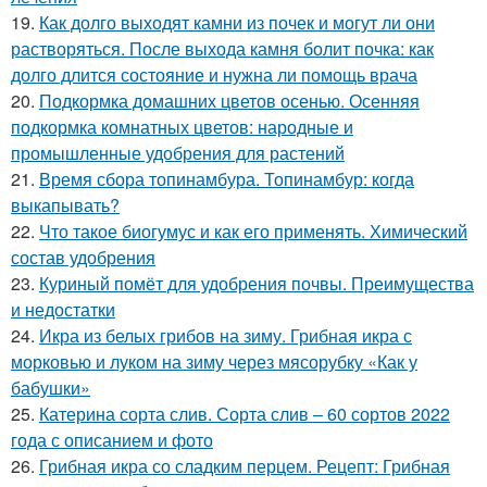
19.
Как долго выходят камни из почек и могут ли они
растворяться. После выхода камня болит почка: как
долго длится состояние и нужна ли помощь врача
20.
Подкормка домашних цветов осенью. Осенняя
подкормка комнатных цветов: народные и
промышленные удобрения для растений
21.
Время сбора топинамбура. Топинамбур: когда
выкапывать?
22.
Что такое биогумус и как его применять. Химический
состав удобрения
23.
Куриный помёт для удобрения почвы. Преимущества
и недостатки
24.
Икра из белых грибов на зиму. Грибная икра с
морковью и луком на зиму через мясорубку «Как у
бабушки»
25.
Катерина сорта слив. Сорта слив – 60 сортов 2022
года с описанием и фото
26.
Грибная икра со сладким перцем. Рецепт: Грибная