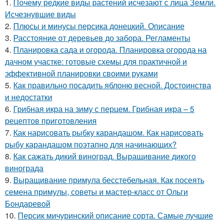
1.
Почему редкие виды растений исчезают с лица Земли.
Исчезнувшие виды
2.
Плюсы и минусы персика донецкий. Описание
3.
Расстояние от деревьев до забора. Регламенты
4.
Планировка сада и огорода. Планировка огорода на
дачном участке: готовые схемы для практичной и
эффективной планировки своими руками
5.
Как правильно посадить яблоню весной. Достоинства
и недостатки
6.
Грибная икра на зиму с перцем. Грибная икра – 5
рецептов приготовления
7.
Как нарисовать рыбку карандашом. Как нарисовать
рыбу карандашом поэтапно для начинающих?
8.
Как сажать дикий виноград. Выращивание дикого
винограда
9.
Выращивание примула бесстебельная. Как посеять
семена примулы, советы и мастер-класс от Ольги
Бондаревой
10.
Персик мичуринский описание сорта. Самые лучшие