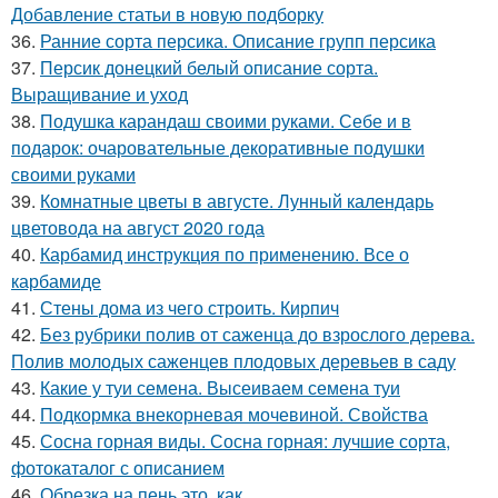
Добавление статьи в новую подборку
36.
Ранние сорта персика. Описание групп персика
37.
Персик донецкий белый описание сорта.
Выращивание и уход
38.
Подушка карандаш своими руками. Себе и в
подарок: очаровательные декоративные подушки
своими руками
39.
Комнатные цветы в августе. Лунный календарь
цветовода на август 2020 года
40.
Карбамид инструкция по применению. Все о
карбамиде
41.
Стены дома из чего строить. Кирпич
42.
Без рубрики полив от саженца до взрослого дерева.
Полив молодых саженцев плодовых деревьев в саду
43.
Какие у туи семена. Высеиваем семена туи
44.
Подкормка внекорневая мочевиной. Свойства
45.
Сосна горная виды. Сосна горная: лучшие сорта,
фотокаталог с описанием
46.
Обрезка на пень это, как.