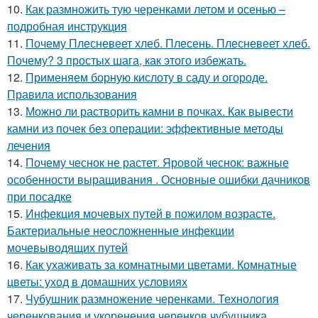
10.
Как размножить тую черенками летом и осенью –
подробная инструкция
11.
Почему Плесневеет хлеб. Плесень. Плесневеет хлеб.
Почему? 3 простых шага, как этого избежать.
12.
Применяем борную кислоту в саду и огороде.
Правила использования
13.
Можно ли растворить камни в почках. Как вывести
камни из почек без операции: эффективные методы
лечения
14.
Почему чеснок не растет. Яровой чеснок: важные
особенности выращивания . Основные ошибки дачников
при посадке
15.
Инфекция мочевых путей в пожилом возрасте.
Бактериальные неосложненные инфекции
мочевыводящих путей
16.
Как ухаживать за комнатными цветами. Комнатные
цветы: уход в домашних условиях
17.
Чубушник размножение черенками. Технология
черенкования и укоренения черенков чубушника