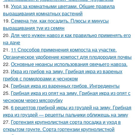
18.
Уход за комнатными цветами. Общие правила
выращивания комнатных растений
19.
Семена туи, как посадить. Плюсы и минусы
выращивания туи из семян
20.
Для чего нужен навоз и как правильно применять его
на даче
21.
11 Способов применения компоста на участке.
Органическое удобрение компост для плодородия почвы
22.
Основные нюансы использования овечьего навоза.
23.
Икра из грибов на зиму. Грибная икра из вареных
грибов с помидорами и чесноком
24.
Грибная икра из варенных грибов. Ингредиенты
25.
Грибная икра из опят на зиму. Грибная икра из опят с
чесноком через мясорубку
26.
6 рецептов грибной икры из груздей на зиму. Грибная
икра из груздей — рецепты пальчики оближешь на зиму
27.
Гортензия крупнолистная сорта посадка и уход в
открытом грунте. Сорта гортензии крупнолистной