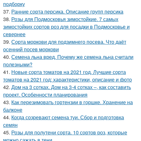
подборку
37.
Ранние сорта персика. Описание групп персика
38.
Розы для Подмосковья зимостойкие. 7 самых
зимостойких сортов роз для посадки в Подмосковье и
севернее
39.
Сорта моркови для подзимнего посева. Что даёт
осенний посев моркови
40.
Семена льна вред. Почему же семена льна считали
полезными?
41.
Новые сорта томатов на 2021 год. Лучшие сорта
томатов на 2021 год: характеристики, описание и фото
42.
Дом на 3 сотках. Дом на 3-4 сотках –, как составить
проект. Особенности планирования
43.
Как перезимовать гортензии в горшке. Хранение на
балконе
44.
Когда созревают семена туи. Сбор и подготовка
семян
45.
Розы для полутени сорта. 10 сортов роз, которые
можно сажать в тени