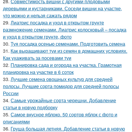
28.
Совместимость вишни с другими плодовыми
деревьями и кустарниками. Соседи вишни на участке,
что можно и нельзя сажать рядом
29.
Лиатрис посадка и уход в открытом грунте
размножение семенами. Лиатрис колосковый – посадка
и уход в открытом грунте, фото
30.
Туя посадка осенью семенами. Подготовить семена
31.
Как выращивают туи из семян в домашних условиях.
Как ухаживать за посевами туи
32.
Планировка сада и огорода на участка. Грамотная
планировка на участке в 6 соток
33.
Лучшие семена овощных культур для средней
полосы. Лучшие сорта помидор для средней полосы
России
34.
Самые урожайные сорта черешни. Добавление
статьи в новую подборку
35.
Самое вкусное яблоко. 50 сортов яблок с фото и
описаниями
36.
Груша большая летняя. Добавление статьи в новую