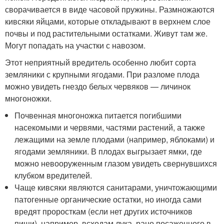
сворачивается в виде часовой пружины. Размножаются
кивсяки яйцами, которые откладывают в верхнем слое
почвы и под растительными остатками. Живут там же.
Могут попадать на участки с навозом.
Этот неприятный вредитель особенно любит сорта
земляники с крупными ягодами. При разломе плода
можно увидеть гнездо белых червяков — личинок
многоножки.
Почвенная многоножка питается погибшими
насекомыми и червями, частями растений, а также
лежащими на земле плодами (например, яблоками) и
ягодами земляники. В плодах выгрызает ямки, где
можно невооруженным глазом увидеть свернувшихся
клубком вредителей.
Чаще кивсяки являются санитарами, уничтожающими
патогенные органические остатки, но иногда сами
вредят проросткам (если нет других источников
пищи), например, всходам лука, рано посаженного в