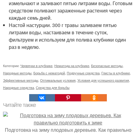
измельчают и заливают пятью литрами воды. Готовым
средством поливают зараженные растения через
каждые семь дней.
Настой настурции. 300 г травы заливаем пятью
литрами воды, настаиваем в течение суток,
фильтруем и используем для полива клубники один
раз в неделю.
Категории:
Червячки в клубнике
,
Нематода на клубнике
,
Безопасные методы
,
Народные методы
,
Борьба с нематодой
,
Подручные средства
,
Глисты в клубнике
,
Эффективные методы
,
Оптимальные условия
,
Условия для успешного развития
,
Народные средства
,
Средства для борьбы
Читайте также
Подготовка на зиму плодовых деревьев. Как правильно