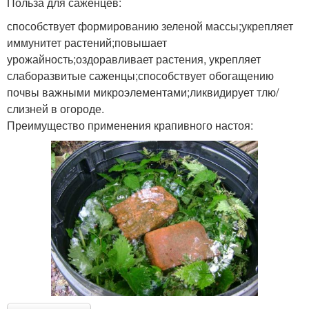
Польза для саженцев:
способствует формированию зеленой массы;укрепляет
иммунитет растений;повышает
урожайность;оздоравливает растения, укрепляет
слаборазвитые саженцы;способствует обогащению
почвы важными микроэлементами;ликвидирует тлю/
слизней в огороде.
Преимущество применения крапивного настоя: