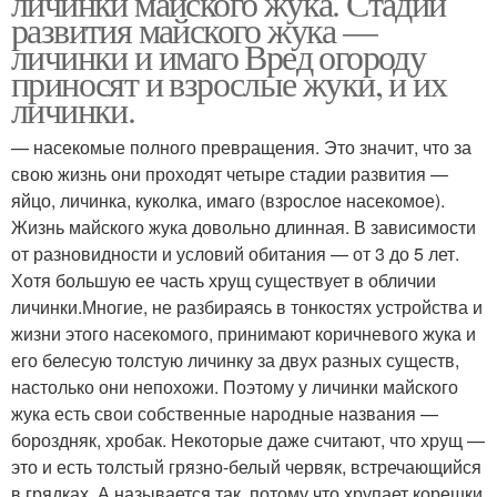
личинки майского жука. Стадии
развития майского жука —
личинки и имаго Вред огороду
приносят и взрослые жуки, и их
личинки.
— насекомые полного превращения. Это значит, что за
свою жизнь они проходят четыре стадии развития —
яйцо, личинка, куколка, имаго (взрослое насекомое).
Жизнь майского жука довольно длинная. В зависимости
от разновидности и условий обитания — от 3 до 5 лет.
Хотя большую ее часть хрущ существует в обличии
личинки.Многие, не разбираясь в тонкостях устройства и
жизни этого насекомого, принимают коричневого жука и
его белесую толстую личинку за двух разных существ,
настолько они непохожи. Поэтому у личинки майского
жука есть свои собственные народные названия —
бороздняк, хробак. Некоторые даже считают, что хрущ —
это и есть толстый грязно-белый червяк, встречающийся
в грядках. А называется так, потому что хрупает корешки