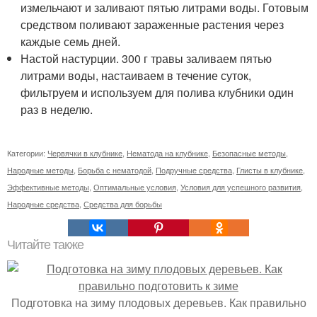
измельчают и заливают пятью литрами воды. Готовым
средством поливают зараженные растения через
каждые семь дней.
Настой настурции. 300 г травы заливаем пятью
литрами воды, настаиваем в течение суток,
фильтруем и используем для полива клубники один
раз в неделю.
Категории:
Червячки в клубнике
,
Нематода на клубнике
,
Безопасные методы
,
Народные методы
,
Борьба с нематодой
,
Подручные средства
,
Глисты в клубнике
,
Эффективные методы
,
Оптимальные условия
,
Условия для успешного развития
,
Народные средства
,
Средства для борьбы
Читайте также
Подготовка на зиму плодовых деревьев. Как правильно