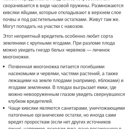
сворачивается в виде часовой пружины. Размножаются
кивсяки яйцами, которые откладывают в верхнем слое
почвы и под растительными остатками. Живут там же.
Могут попадать на участки с навозом.
Этот неприятный вредитель особенно любит сорта
земляники с крупными ягодами. При разломе плода
можно увидеть гнездо белых червяков — личинок
многоножки.
Почвенная многоножка питается погибшими
насекомыми и червями, частями растений, а также
лежащими на земле плодами (например, яблоками) и
ягодами земляники. В плодах выгрызает ямки, где
можно невооруженным глазом увидеть свернувшихся
клубком вредителей.
Чаще кивсяки являются санитарами, уничтожающими
патогенные органические остатки, но иногда сами
вредят проросткам (если нет других источников
пищи), например, всходам лука, рано посаженного в