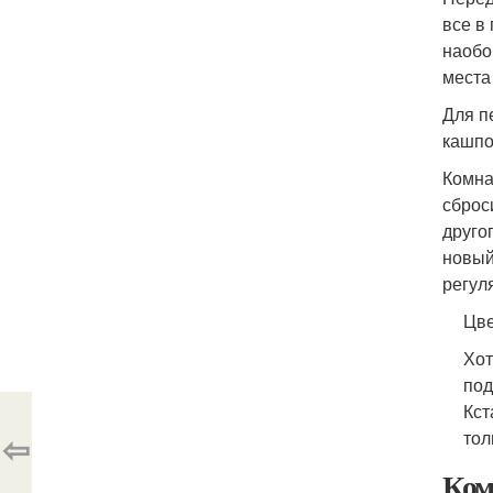
все в
наобо
места
Для п
кашпо
Комна
сброс
друго
новый
регул
Цве
Хот
под
Кст
⇦
тол
Ком