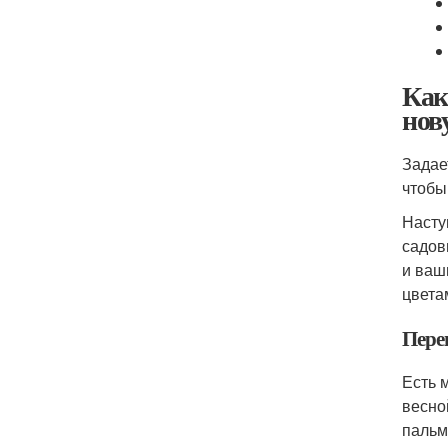
Как
нов
Задае
чтобы
Насту
садов
и ваш
цвета
Пере
Есть 
весно
пальм