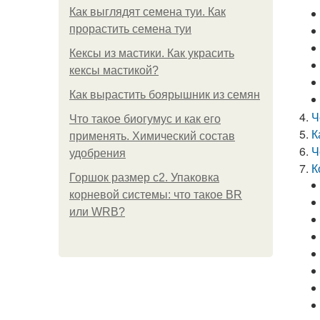
Как выглядят семена туи. Как
прорастить семена туи
Кексы из мастики. Как украсить
кексы мастикой?
Как вырастить боярышник из семян
Ч
Что такое биогумус и как его
К
применять. Химический состав
Ч
удобрения
К
Горшок размер с2. Упаковка
корневой системы: что такое BR
или WRB?