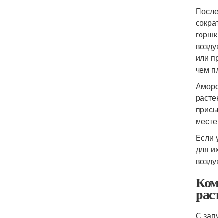
После
сокра
горшк
возду
или п
чем п
Аморф
расте
присы
месте
Если 
для и
возду
Ком
рас
С зап