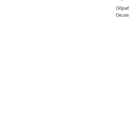
Обраб
Оксих