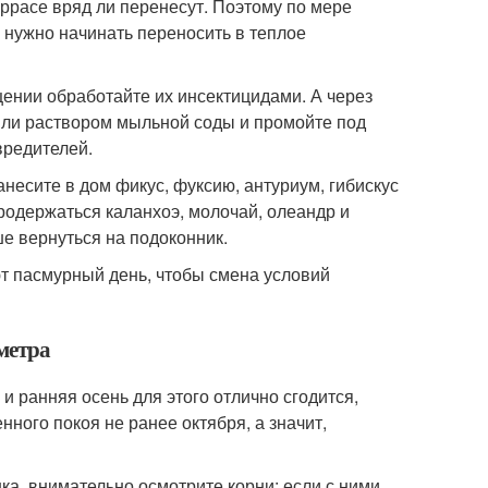
еррасе вряд ли перенесут. Поэтому по мере
х нужно начинать переносить в теплое
щении обработайте их инсектицидами. А через
или раствором мыльной соды и промойте под
вредителей.
анесите в дом фикус, фуксию, антуриум, гибискус
родержаться каланхоэ, молочай, олеандр и
ше вернуться на подоконник.
т пасмурный день, чтобы смена условий
метра
и ранняя осень для этого отлично сгодится,
ного покоя не ранее октября, а значит,
ка, внимательно осмотрите корни: если с ними