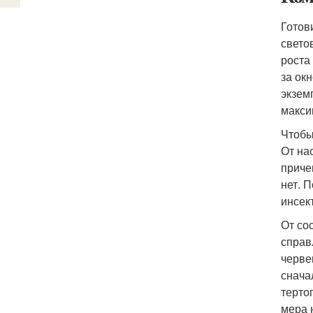
Готов
свето
роста
за ок
экзем
макси
Чтобы
От на
приче
нет. 
инсек
От со
справ
черве
снача
терто
мера 