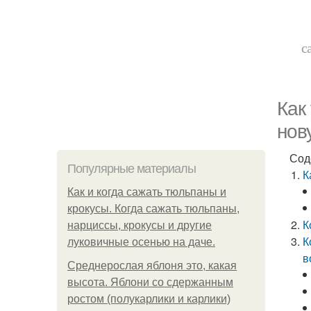
с
Как
нов
Сод
Популярные материалы
К
Как и когда сажать тюльпаны и
крокусы. Когда сажать тюльпаны,
К
нарциссы, крокусы и другие
К
луковичные осенью на даче.
в
Среднерослая яблоня это, какая
высота. Яблони со сдержанным
ростом (полукарлики и карлики)