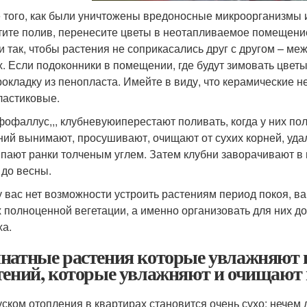
 того, как были уничтожены вредоносные микроорганизмы и
тите полив, перенесите цветы в неотапливаемое помещение
и так, чтобы растения не соприкасались друг с другом – м
х. Если подоконники в помещении, где будут зимовать цвет
рокладку из пенопласта. Имейте в виду, что керамические 
ластиковые.
офаллус,,, клубневуюиперестают поливать, когда у них пол
ний вынимают, просушивают, очищают от сухих корней, уда
пают ранки толченым углем. Затем клубни заворачивают в
 до весны.
у вас нет возможности устроить растениям период покоя, в
х полноценной вегетации, а именно организовать для них 
ха.
натные растения которые увлажняют в
тений, которые увлажняют и очищают в
уском отопления в квартирах становится очень сухо: нечем