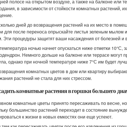
дней полосе на открытом воздухе, а также на балконе или т
одания, в зависимости от стойкости комнатных растений, и
ение.
сколько дней до возвращения растений на их место в поме
ри для после переноса опрыскайте листья зеленым мылом 
. Эти процедуры защитят ваши насаждения от болезней и 
 температура ночью начнет опускаться ниже отметки 10°С, з
одендрон. Немного дольше на балконе или террасе могут п
ула, однако при ночной температуре ниже 7°С им будет луч
озвращения комнатных цветов в дом или квартиру выбираю
жания растений не стала для них стрессом.
садить комнатные растения в горшки большего диа
овном комнатные цветы принято пересаживать по весне, но 
льку большинство растений переходит в состояние вынужден
ироваться к жизни в новых емкостях они еще успеют.
 тем как пересаживать цветок после его извлечения из горш