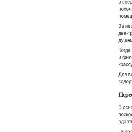
в сре
похол
помещ
За не
два-т
душем
Когда
и фил
красс
Для в
содер
Пере
В осн
поско
адапт
Перед