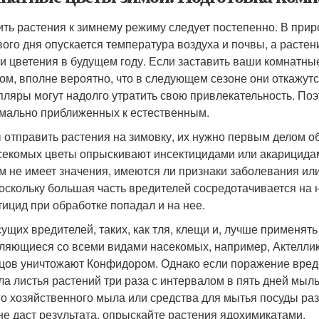
ить растения к зимнему режиму следует постепенно. В при
вого дня опускается температура воздуха и почвы, а растен
 и цветения в будущем году. Если заставить ваши комнатны
ном, вполне вероятно, что в следующем сезоне они откажут
пляры могут надолго утратить свою привлекательность. Поэ
мально приближенных к естественным.
 отправить растения на зимовку, их нужно первым делом о
секомых цветы опрыскивают инсектицидами или акарицидам
м не имеет значения, имеются ли признаки заболевания или
Поскольку большая часть вредителей сосредотачивается на 
тицид при обработке попадал и на нее.
сущих вредителей, таких, как тля, клещи и, лучше применя
ляющиеся со всеми видами насекомых, например, Актеллик,
цов уничтожают Конфидором. Однако если поражение вреди
ла листья растений три раза с интервалом в пять дней мыль
го хозяйственного мыла или средства для мытья посуды разв
не даст результата, опрыскайте растения ядохимикатами.