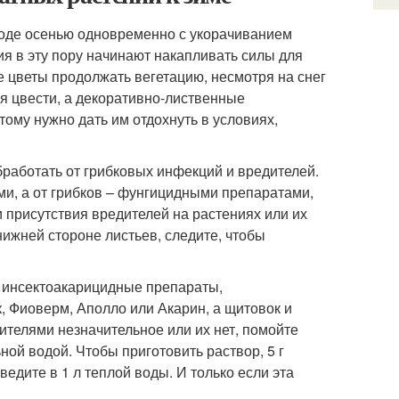
роде осенью одновременно с укорачиванием
ия в эту пору начинают накапливать силы для
е цветы продолжать вегетацию, несмотря на снег
ся цвести, а декоративно-лиственные
тому нужно дать им отдохнуть в условиях,
бработать от грибковых инфекций и вредителей.
и, а от грибков – фунгицидными препаратами,
 присутствия вредителей на растениях или их
нижней стороне листьев, следите, чтобы
ть инсектоакарицидные препараты,
 Фиоверм, Аполло или Акарин, а щитовок и
телями незначительное или их нет, помойте
ной водой. Чтобы приготовить раствор, 5 г
едите в 1 л теплой воды. И только если эта