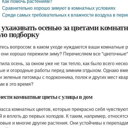
Как помочь растениям?
Сравнительно хорошо зимуют в комнатных условиях
Среди самых требовательных к влажности воздуха в пери
 ухаживать осенью за цветами комнатн
ую подборку
тесь вопросом: в каком уходе нуждаются ваши комнатные ра
 они хорошо пережили зиму? Перечисляем все "цветочные" 
пила осень, за окном уже не так тепло, как было всего неск
ые и огородные работы перед зимним отдыхом. Однако вмес
и зеленые питомцы с подоконника, полок и других мест ква
ми в это время?
нести комнатные цветы с улицы в дом
масса комнатных цветов, которые прекрасно себя чувствуют
й и вплоть до первых холодов. К таким, например, относят
овые и многие другие растения. Они устойчивы к перепадам