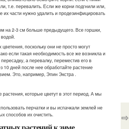
и, т.е. перевалить. Если же корни подгнили или,
ые их части нужно удалить и продезинфицировать
м на 2-3 см больше предыдущего. Все горшки,
 водой.
цветения, поскольку они не просто могут
нако если такая необходимость все же возникла и
 пересадку, а перевалку, переместив его в
ез 10 дней после нее обработайте растение
ием. Это, например, Эпин Экстра .
 растения, которые цветут в этот период. А мы
спользовать перчатки и вы испачкали землей не
ных способов их очистить.
⇨
атных растений к зиме