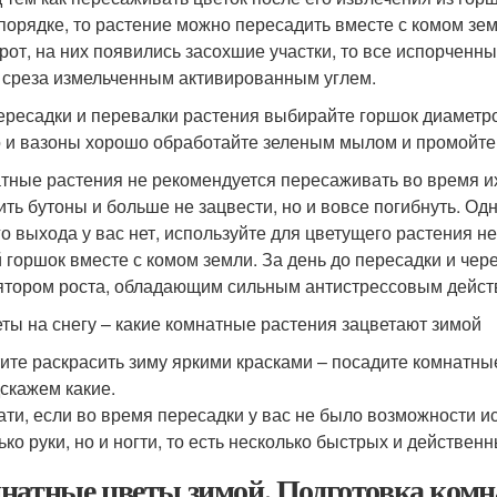
 порядке, то растение можно пересадить вместе с комом земл
рот, на них появились засохшие участки, то все испорченн
 среза измельченным активированным углем.
ересадки и перевалки растения выбирайте горшок диаметро
 и вазоны хорошо обработайте зеленым мылом и промойте
тные растения не рекомендуется пересаживать во время их 
ить бутоны и больше не зацвести, но и вовсе погибнуть. Од
го выхода у вас нет, используйте для цветущего растения не
 горшок вместе с комом земли. За день до пересадки и чер
ятором роста, обладающим сильным антистрессовым действ
ты на снегу – какие комнатные растения зацветают зимой
ите раскрасить зиму яркими красками – посадите комнатные
скажем какие.
ати, если во время пересадки у вас не было возможности и
ько руки, но и ногти, то есть несколько быстрых и действен
натные цветы зимой. Подготовка комн