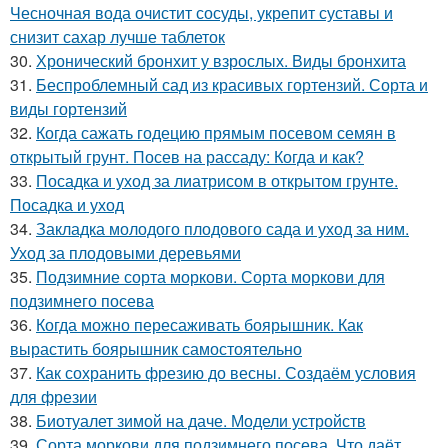
Чесночная вода очистит сосуды, укрепит суставы и
снизит сахар лучше таблеток
30.
Хронический бронхит у взрослых. Виды бронхита
31.
Беспроблемный сад из красивых гортензий. Сорта и
виды гортензий
32.
Когда сажать годецию прямым посевом семян в
открытый грунт. Посев на рассаду: Когда и как?
33.
Посадка и уход за лиатрисом в открытом грунте.
Посадка и уход
34.
Закладка молодого плодового сада и уход за ним.
Уход за плодовыми деревьями
35.
Подзимние сорта моркови. Сорта моркови для
подзимнего посева
36.
Когда можно пересаживать боярышник. Как
вырастить боярышник самостоятельно
37.
Как сохранить фрезию до весны. Создаём условия
для фрезии
38.
Биотуалет зимой на даче. Модели устройств
39.
Сорта моркови для подзимнего посева. Что даёт