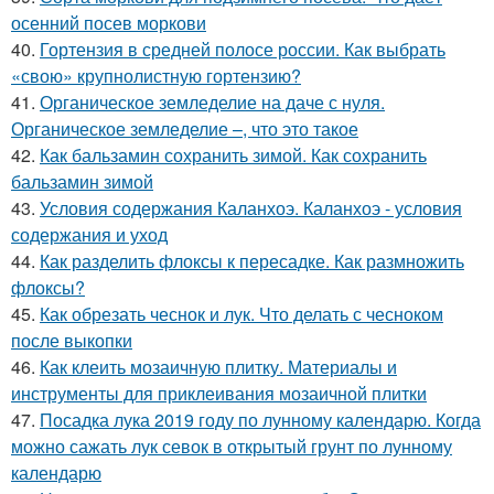
осенний посев моркови
40.
Гортензия в средней полосе россии. Как выбрать
«свою» крупнолистную гортензию?
41.
Органическое земледелие на даче с нуля.
Органическое земледелие –, что это такое
42.
Как бальзамин сохранить зимой. Как сохранить
бальзамин зимой
43.
Условия содержания Каланхоэ. Каланхоэ - условия
содержания и уход
44.
Как разделить флоксы к пересадке. Как размножить
флоксы?
45.
Как обрезать чеснок и лук. Что делать с чесноком
после выкопки
46.
Как клеить мозаичную плитку. Материалы и
инструменты для приклеивания мозаичной плитки
47.
Посадка лука 2019 году по лунному календарю. Когда
можно сажать лук севок в открытый грунт по лунному
календарю