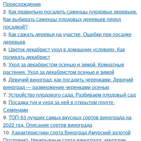
Происхождение
2.
Как правильно посадить саженцы плодовых деревьев.
Как выбирать саженцы плодовых деревьев перед
посадкой?
3.
Как сажать деревья на участке. Ошибки при посадке
деревьев
4.
Цветок декабрист уход в домашних условиях. Как
поливать декабрист
5.
Уход за декабристом осенью и зимой. Комнатные
растения. Уход за декабристом осенью и зимой
6.
Девичий виноград, как посадить черенками. Девичий
виноград — размножение черенками осенью
7.
Устройство плодового сада. Разбиваем плодовый сад
8.
Посадка туи и уход за ней в открытом грунте.
Семенами
9.
ТОП-53 лучших самых вкусных сортов винограда на
2022 год. Описание сортов винограда
10.
Характеристики сорта Виноград Амурский золотой
Потапенко. Неукрывные сорта винограда: амурские