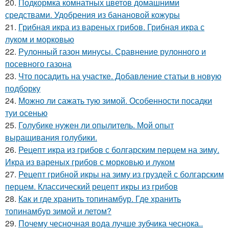
20.
Подкормка комнатных цветов домашними
средствами. Удобрения из банановой кожуры
21.
Грибная икра из вареных грибов. Грибная икра с
луком и морковью
22.
Рулонный газон минусы. Сравнение рулонного и
посевного газона
23.
Что посадить на участке. Добавление статьи в новую
подборку
24.
Можно ли сажать тую зимой. Особенности посадки
туи осенью
25.
Голубике нужен ли опылитель. Мой опыт
выращивания голубики.
26.
Рецепт икра из грибов с болгарским перцем на зиму.
Икра из вареных грибов с морковью и луком
27.
Рецепт грибной икры на зиму из груздей с болгарским
перцем. Классический рецепт икры из грибов
28.
Как и где хранить топинамбур. Где хранить
топинамбур зимой и летом?
29.
Почему чесночная вода лучше зубчика чеснока..